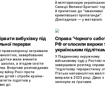
й мілітаризацію українських
Санкції Великої Британії то
й причетних до “оманливої
кремлівської пропаганди”.
Докладніше — у матеріалі.
ірвати вибухівку під
Справа ‘Чорного сабот
льної перерви
РФ оголосили вироки
українським підлітка
кі правоохоронці затримали
внолітніх, завербованих
У Південному окружному
ідлітки мали вчинити
військовому суді у Ростові
 школах, а згодом скоїти
завершився розгляд справи
тва. Вчергове розповідаємо
“підліткову терористичну сп
ну війну Росії проти
П’ятьох неповнолітніх мелі
их дітей і спроби країни-
викрали в 2023 році. Двоє з
втягти підлітків у
загинули за ґратами.
ні дії.