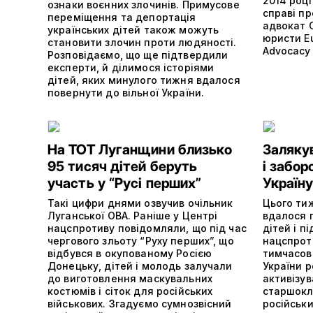
2014 році
ознаки воєнних злочинів. Примусове
справі п
переміщення та депортація
адвокат С
українських дітей також можуть
юристи E
становити злочин проти людяності.
Advocacy 
Розповідаємо, що ще підтвердили
експерти, й ділимося історіями
дітей, яких минулого тижня вдалося
повернути до вільної України.
На ТОТ Луганщини близько
Заляку
95 тисяч дітей беруть
і забор
участь у “Русі перших”
Україн
Такі цифри днями озвучив очільник
Цього тиж
Луганської ОВА. Раніше у Центрі
вдалося 
нацспротиву повідомляли, що під час
дітей і п
чергового зльоту “Руху перших”, що
нацспрот
відбувся в окупованому Росією
тимчасов
Донецьку, дітей і молодь залучали
України р
до виготовлення маскувальних
активізу
костюмів і сіток для російських
старшокл
військових. Згадуємо сумнозвісний
російськи