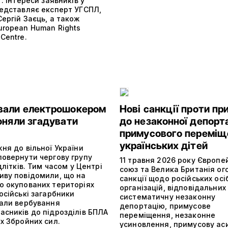
”. Інтереси заявників у
редставляє експерт УГСПЛ,
ергій Заєць, а також
uropean Human Rights
Centre.
вали електрошокером
Нові санкції проти пр
оняли згадувати
до незаконної депорта
у
примусового переміщ
українських дітей
ня до вільної України
повернути чергову групу
11 травня 2026 року Європе
ідлітків. Тим часом у Центрі
союз та Велика Британія ог
иву повідомили, що на
санкції щодо російських осіб
о окупованих територіях
організацій, відповідальних
осійські загарбники
систематичну незаконну
вали вербування
депортацію, примусове
асників до підрозділів БПЛА
переміщення, незаконне
х Збройних сил.
усиновлення, примусову ас