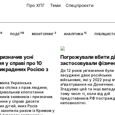
Про ХПГ
Теми
Спецпроєкти
38
118
3
15
ПОДІЇ
МОНІТОРИНГ
АНАЛІТИКА
ПУБЛІЦИСТ
ризначив усні
Погрожували вбити ді
я у справі про 10
застосовували фізичн
викрадених Росією з
До 12 років увʼязнення були
засуджені двоє російських
військових, які у 2022 році 
омила Українська
зґвалтування на Донеччині.
ка спілка з прав людини,
Згадуємо цей та інші випад
довольнив клопотання
тому числі ті, коли від дій
иків заявників і призначив
представників РФ постраж
ання у справі десяти
неповнолітні.
их дітей, яких Росія
 захопила разом із Кримом у