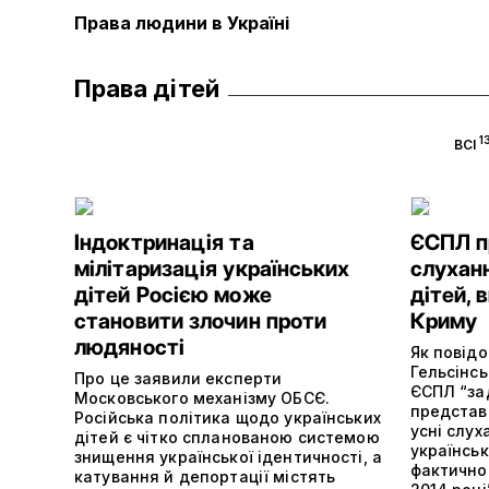
Права людини в Україні
Права дітей
1
ВСІ
Індоктринація та
ЄСПЛ п
мілітаризація українських
слуханн
дітей Росією може
дітей, 
становити злочин проти
Криму
людяності
Як повід
Гельсінсь
Про це заявили експерти
ЄСПЛ “за
Московського механізму ОБСЄ.
представн
Російська політика щодо українських
усні слух
дітей є чітко спланованою системою
українськ
знищення української ідентичності, а
фактично
катування й депортації містять