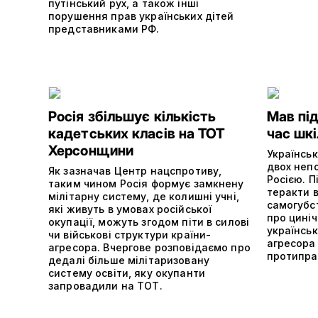
путінський рух, а також інші
порушення прав українських дітей
представниками РФ.
Росія збільшує кількість
Мав під
кадетських класів на ТОТ
час шкі
Херсонщини
Українсь
двох непо
Як зазначав Центр нацспротиву,
Росією. П
таким чином Росія формує замкнену
теракти в
мілітарну систему, де колишні учні,
самогубс
які живуть в умовах російської
про циніч
окупації, можуть згодом піти в силові
українськ
чи військові структури країни-
агресора 
агресора. Вчергове розповідаємо про
протиправ
дедалі більше мілітаризовану
систему освіти, яку окупанти
запровадили на ТОТ.