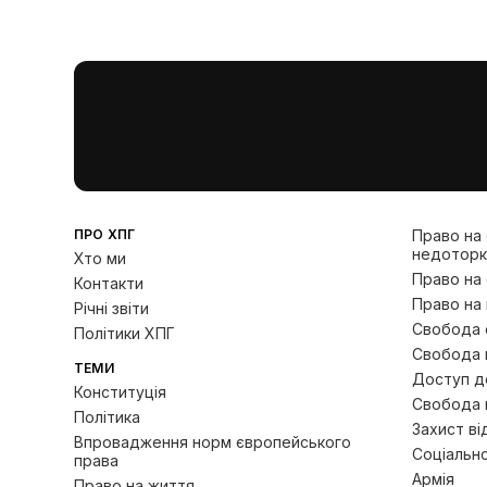
ПРО ХПГ
Право на
недоторк
Хто ми
Право на
Контакти
Право на 
Річні звіти
Свобода с
Політики ХПГ
Свобода 
ТЕМИ
Доступ до
Конституція
Свобода 
Політика
Захист ві
Впровадження норм європейського
Соціально
права
Армія
Право на життя