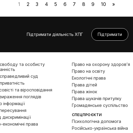
1
2
3
4
5
6
7
8
9
10
»
Підтримати діяльність ХПГ
Підтримати
 свободу та особисту
Право на охорону здоров’я
анність
Право на освіту
 справедливий суд
Екологічні права
приватність
Права дітей
овісті та віросповідання
Права жінок
вираження поглядів
Права шукачів притулку
 інформації
Громадянське суспільство
пересування
СПЕЦПРОЄКТИ
д дискримінації
Психологічна допомога
-економічні права
Російсько-українська війна