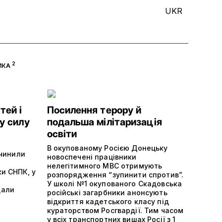
UKR
2
ИКА
тей і
Посилення терору й
у силу
подальша мілітаризація
освіти
В окупованому Росією Донецьку
вчинили
новоспечені працівники
нелегітимного МВС отримують
ки СНПК, у
розпорядження “зупинити спротив”.
У школі №1 окупованого Скадовська
дали
російські загарбники анонсують
відкриття кадетського класу під
кураторством Росгвардії. Тим часом
у всіх транспортних вишах Росії з 1