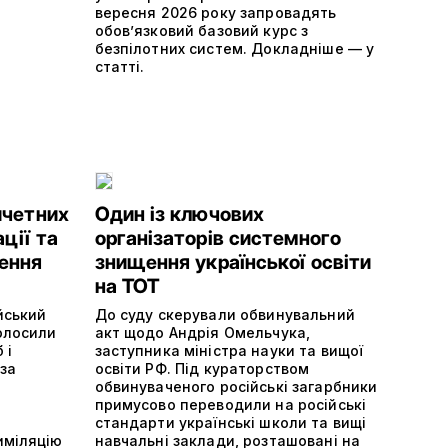
вересня 2026 року запровадять
обов’язковий базовий курс з
безпілотних систем. Докладніше — у
статті.
ичетних
Один із ключових
ції та
організаторів системного
ення
знищення української освіти
на ТОТ
йський
До суду скерували обвинувальний
олосили
акт щодо Андрія Омельчука,
 і
заступника міністра науки та вищої
 за
освіти РФ. Під кураторством
обвинуваченого російські загарбники
примусово переводили на російські
стандарти українські школи та вищі
иміляцію
навчальні заклади, розташовані на