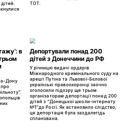
 дітей.
ТОТ.
ркнулися
ажу’: в
Депортували понад 200
 трьом
дітей з Донеччини до РФ
м
У річницю видачі ордерів
Міжнародного кримінального суду на
арешт Путіна та Львової-Бєлової
-на-Дону
українські правоохоронці заочно
 про
оголосили підозру ще трьом
ільноту”.
організаторам депортації понад 200
топольців
дітей з “Донецької школи-інтернату
 них
№1”до Росії. Як встановило слідство,
ця депортація була заздалегідь
спланована.