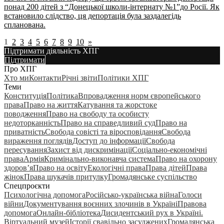
понад 200 дітей з “Донецької школи-інтернату №1”до Росії. Як
встановило слідство, ця депортація була заздалегідь
спланована.
1
2
3
4
5
6
7
8
9
10
»
Підтримати діяльність ХПГ
Підтримати
Про ХПГ
Хто ми
Контакти
Річні звіти
Політики ХПГ
Теми
Конституція
Політика
Впровадження норм європейського
права
Право на життя
Катування та жорстоке
поводження
Право на свободу та особисту
недоторканність
Право на справедливий суд
Право на
приватність
Свобода совісті та віросповідання
Свобода
вираження поглядів
Доступ до інформації
Свобода
пересування
Захист від дискримінації
Соціально-економічні
права
Армія
Кримінально-виконавча система
Право на охорону
здоров’я
Право на освіту
Екологічні права
Права дітей
Права
жінок
Права шукачів притулку
Громадянське суспільство
Спецпроєкти
Психологічна допомога
Російсько-українська війна
Голоси
війни
Документування воєнних злочинів в Україні
Правова
допомога
Онлайн-бібліотека
Дисидентський рух в Україні.
Віртуальний музей
Історії свавільно засуджених
Громадянська