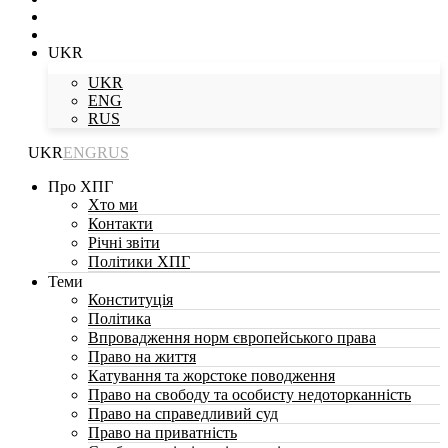
UKR
UKR
ENG
RUS
UKR
ENG
RUS
Про ХПГ
Хто ми
Контакти
Річні звіти
Політики ХПГ
Теми
Конституція
Політика
Впровадження норм європейського права
Право на життя
Катування та жорстоке поводження
Право на свободу та особисту недоторканність
Право на справедливий суд
Право на приватність