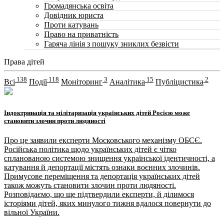
Громадянська освіта
Довідник юриста
Проти катувань
Право на приватність
Гаряча лінія з пошуку зниклих безвісти
Права дітей
138
118
3
15
2
Всі
Події
Моніторинг
Аналітика
Публіцистика
Індоктринація та мілітаризація українських дітей Росією може
становити злочин проти людяності
Про це заявили експерти Московського механізму ОБСЄ.
Російська політика щодо українських дітей є чітко
спланованою системою знищення української ідентичності, а
катування й депортації містять ознаки воєнних злочинів.
Примусове переміщення та депортація українських дітей
також можуть становити злочин проти людяності.
Розповідаємо, що ще підтвердили експерти, й ділимося
історіями дітей, яких минулого тижня вдалося повернути до
вільної України.