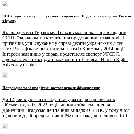
ЄСПЛ призначив усні слухання у справі про 10 дітей, викрадених Росією
з Криму
Як повідомила Українська Гельсінська спілка з прав людини,
ЄСПЛ “задовольнив клопотання представників заявників і
призначив усні слухання у справі десяти українських дітей,
яких Росія фактично захопила разом із Кримом у 2014 році”.
Інтереси заявників у справі представляє експерт УГСПЛ,
адвокат Сергій Заєць, а також юристи European Human Rights
Advocacy Centre.
Погрожували вбити дітей і застосовували фізичну силу
До 12 років увʼязнення були засуджені двоє російських
військових, які у 2022 році вчинили зґвалтування на
Донеччині. Згадуємо цей та інші випадки СНПК, у тому числі
ті, коли від дій представників РФ постраждали неповнолітні.