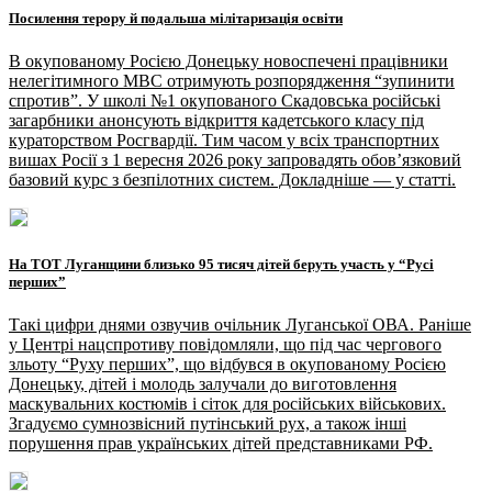
Посилення терору й подальша мілітаризація освіти
В окупованому Росією Донецьку новоспечені працівники
нелегітимного МВС отримують розпорядження “зупинити
спротив”. У школі №1 окупованого Скадовська російські
загарбники анонсують відкриття кадетського класу під
кураторством Росгвардії. Тим часом у всіх транспортних
вишах Росії з 1 вересня 2026 року запровадять обов’язковий
базовий курс з безпілотних систем. Докладніше — у статті.
На ТОТ Луганщини близько 95 тисяч дітей беруть участь у “Русі
перших”
Такі цифри днями озвучив очільник Луганської ОВА. Раніше
у Центрі нацспротиву повідомляли, що під час чергового
зльоту “Руху перших”, що відбувся в окупованому Росією
Донецьку, дітей і молодь залучали до виготовлення
маскувальних костюмів і сіток для російських військових.
Згадуємо сумнозвісний путінський рух, а також інші
порушення прав українських дітей представниками РФ.