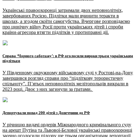
Українські правоохоронці затримали двох неповнолітніх,
завербованих Росією. Підлітки мали вчинити теракти в
школах, а згодом скоїти самогубства. Вчергове розповідаємо
про цинічну війну Росії проти українських дітей і спроби
країни-агресора втягти підлітків у протиправні дії.
Справа ‘Чорного саботажу’: в РФ оголосили вироки трьом українським
підліткам
У Південному окружному військовому суді у Ростові-на-Дону
завершився розгляд справи про “підліткову терористичну
спільноту”. П’ятьох неповнолітніх мелітопольців викрали в
2023 році. Двоє з них загинули за ґратами.
Депортували понад 200 дітей з Донеччини до РФ
У річницю видачі ордерів Міжнародного кримінального суду
на арешт Путіна та Львової-Бєлової українські правоохоронці
заочно оголосили підозру ще трьом організаторам депортації