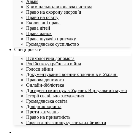
Армія
Кримінально-виконавча система
Право на охорону здоров’я
Право на освіту
Екологічні права
Права дітей
Права жінок
Права шукачів притулку
Громадянське суспільство
Спецпроєкти
Психологічна допомога
Російсько-українська війна
Голоси війни
Документування воєнних злочинів в Україні
Правова допомога
Онлайн-бібліотека
Дисидентський рух в Україні. Віртуальний музей
Історії свавільно засуджених
Громадянська освіта
Довідник юриста
Проти катувань
Право на приватність
Гаряча лінія з пошуку зниклих безвісти