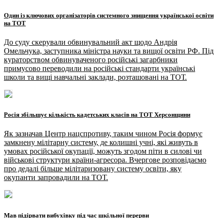
Один із ключових організаторів системного знищення української освіти
на ТОТ
До суду скерували обвинувальний акт щодо Андрія
Омельчука, заступника міністра науки та вищої освіти РФ. Під
кураторством обвинуваченого російські загарбники
примусово переводили на російські стандарти українські
школи та вищі навчальні заклади, розташовані на ТОТ.
Росія збільшує кількість кадетських класів на ТОТ Херсонщини
Як зазначав Центр нацспротиву, таким чином Росія формує
замкнену мілітарну систему, де колишні учні, які живуть в
умовах російської окупації, можуть згодом піти в силові чи
військові структури країни-агресора. Вчергове розповідаємо
про дедалі більше мілітаризовану систему освіти, яку
окупанти запровадили на ТОТ.
Мав підірвати вибухівку під час шкільної перерви