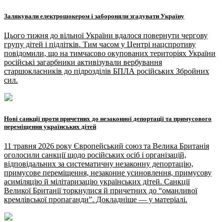
Залякували електрошокером і забороняли згадувати Україну
Цього тижня до вільної України вдалося повернути чергову
групу дітей і підлітків. Тим часом у Центрі нацспротиву
повідомили, що на тимчасово окупованих територіях України
російські загарбники активізували вербування
старшокласників до підрозділів БПЛА російських Збройних
сил.
Нові санкції проти причетних до незаконної депортації та примусового
переміщення українських дітей
11 травня 2026 року Європейський союз та Велика Британія
оголосили санкції щодо російських осіб і організацій,
відповідальних за систематичну незаконну депортацію,
примусове переміщення, незаконне усиновлення, примусову
асиміляцію й мілітаризацію українських дітей. Санкції
Великої Британії торкнулися й причетних до “оманливої
кремлівської пропаганди”. Докладніше — у матеріалі.