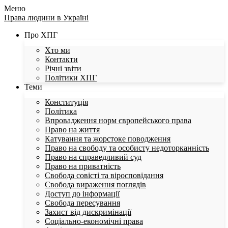
Меню
Права людини в Україні
Про ХПГ
Хто ми
Контакти
Річні звіти
Політики ХПГ
Теми
Конституція
Політика
Впровадження норм європейського права
Право на життя
Катування та жорстоке поводження
Право на свободу та особисту недоторканність
Право на справедливий суд
Право на приватність
Свобода совісті та віросповідання
Свобода вираження поглядів
Доступ до інформації
Свобода пересування
Захист від дискримінації
Соціально-економічні права