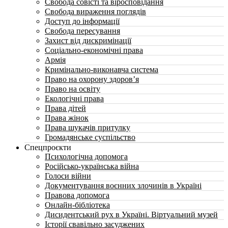
Свобода совісті та віросповідання
Свобода вираження поглядів
Доступ до інформації
Свобода пересування
Захист від дискримінації
Соціально-економічні права
Армія
Кримінально-виконавча система
Право на охорону здоров’я
Право на освіту
Екологічні права
Права дітей
Права жінок
Права шукачів притулку
Громадянське суспільство
Спецпроєкти
Психологічна допомога
Російсько-українська війна
Голоси війни
Документування воєнних злочинів в Україні
Правова допомога
Онлайн-бібліотека
Дисидентський рух в Україні. Віртуальний музей
Історії свавільно засуджених