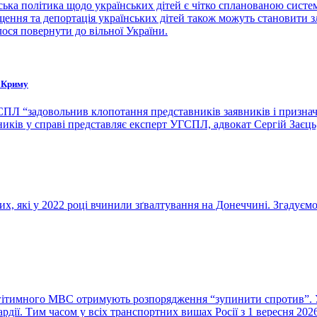
ка політика щодо українських дітей є чітко спланованою систем
щення та депортація українських дітей також можуть становити 
лося повернути до вільної України.
з Криму
ПЛ “задовольнив клопотання представників заявників і призначив
ників у справі представляє експерт УГСПЛ, адвокат Сергій Заєць
их, які у 2022 році вчинили зґвалтування на Донеччині. Згадуємо
гітимного МВС отримують розпорядження “зупинити спротив”. У
рдії. Тим часом у всіх транспортних вишах Росії з 1 вересня 202