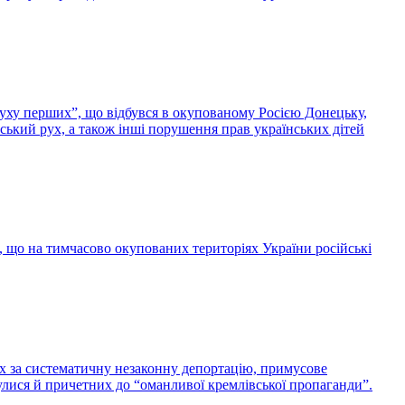
Руху перших”, що відбувся в окупованому Росією Донецьку,
нський рух, а також інші порушення прав українських дітей
, що на тимчасово окупованих територіях України російські
них за систематичну незаконну депортацію, примусове
улися й причетних до “оманливої кремлівської пропаганди”.