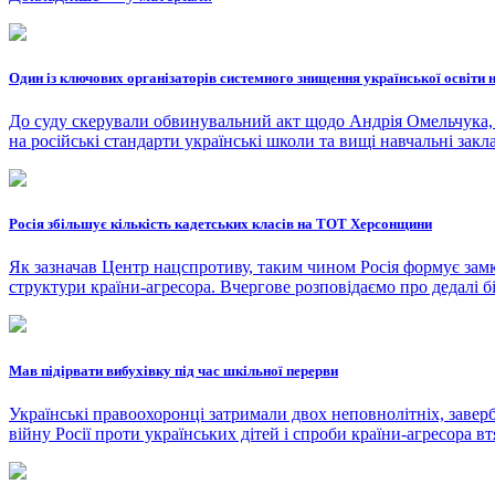
Один із ключових організаторів системного знищення української освіти
До суду скерували обвинувальний акт щодо Андрія Омельчука, 
на російські стандарти українські школи та вищі навчальні закл
Росія збільшує кількість кадетських класів на ТОТ Херсонщини
Як зазначав Центр нацспротиву, таким чином Росія формує замкне
структури країни-агресора. Вчергове розповідаємо про дедалі б
Мав підірвати вибухівку під час шкільної перерви
Українські правоохоронці затримали двох неповнолітніх, завер
війну Росії проти українських дітей і спроби країни-агресора втя