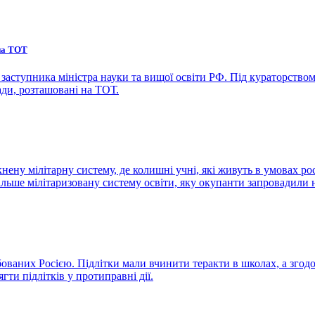
 на ТОТ
заступника міністра науки та вищої освіти РФ. Під кураторство
ади, розташовані на ТОТ.
ну мілітарну систему, де колишні учні, які живуть в умовах росі
ільше мілітаризовану систему освіти, яку окупанти запровадили 
бованих Росією. Підлітки мали вчинити теракти в школах, а згод
гти підлітків у протиправні дії.