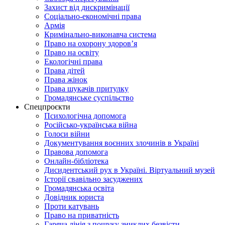
Захист від дискримінації
Соціально-економічні права
Армія
Кримінально-виконавча система
Право на охорону здоров’я
Право на освіту
Екологічні права
Права дітей
Права жінок
Права шукачів притулку
Громадянське суспільство
Спецпроєкти
Психологічна допомога
Російсько-українська війна
Голоси війни
Документування воєнних злочинів в Україні
Правова допомога
Онлайн-бібліотека
Дисидентський рух в Україні. Віртуальний музей
Історії свавільно засуджених
Громадянська освіта
Довідник юриста
Проти катувань
Право на приватність
Гаряча лінія з пошуку зниклих безвісти