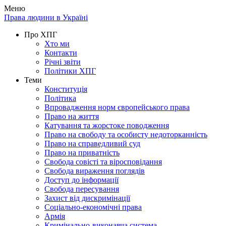
Меню
Права людини в Україні
Про ХПГ
Хто ми
Контакти
Річні звіти
Політики ХПГ
Теми
Конституція
Політика
Впровадження норм європейського права
Право на життя
Катування та жорстоке поводження
Право на свободу та особисту недоторканність
Право на справедливий суд
Право на приватність
Свобода совісті та віросповідання
Свобода вираження поглядів
Доступ до інформації
Свобода пересування
Захист від дискримінації
Соціально-економічні права
Армія
Кримінально-виконавча система