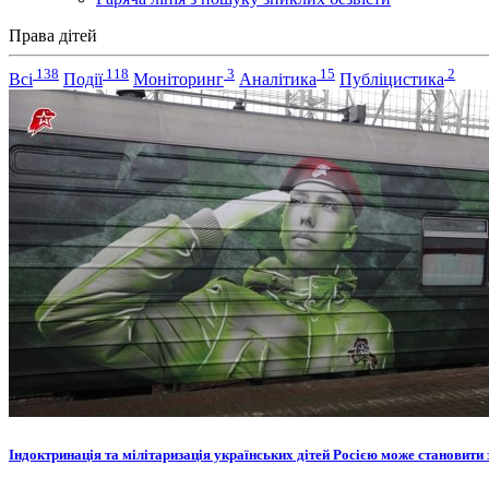
Права дітей
138
118
3
15
2
Всі
Події
Моніторинг
Аналітика
Публіцистика
Індоктринація та мілітаризація українських дітей Росією може становити