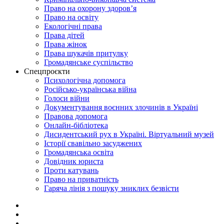
Право на охорону здоров’я
Право на освіту
Екологічні права
Права дітей
Права жінок
Права шукачів притулку
Громадянське суспільство
Спецпроєкти
Психологічна допомога
Російсько-українська війна
Голоси війни
Документування воєнних злочинів в Україні
Правова допомога
Онлайн-бібліотека
Дисидентський рух в Україні. Віртуальний музей
Історії свавільно засуджених
Громадянська освіта
Довідник юриста
Проти катувань
Право на приватність
Гаряча лінія з пошуку зниклих безвісти