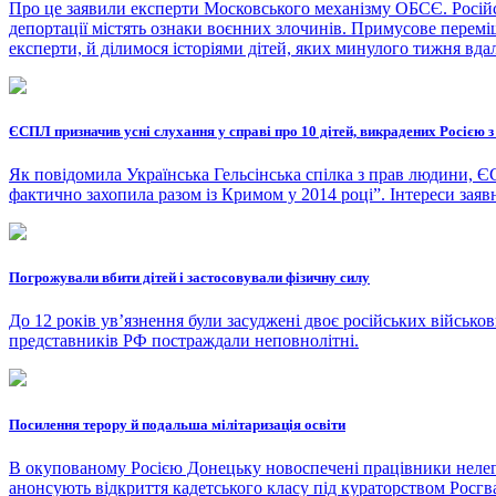
Про це заявили експерти Московського механізму ОБСЄ. Російсь
депортації містять ознаки воєнних злочинів. Примусове перемі
експерти, й ділимося історіями дітей, яких минулого тижня вда
ЄСПЛ призначив усні слухання у справі про 10 дітей, викрадених Росією 
Як повідомила Українська Гельсінська спілка з прав людини, ЄС
фактично захопила разом із Кримом у 2014 році”. Інтереси заяв
Погрожували вбити дітей і застосовували фізичну силу
До 12 років увʼязнення були засуджені двоє російських військов
представників РФ постраждали неповнолітні.
Посилення терору й подальша мілітаризація освіти
В окупованому Росією Донецьку новоспечені працівники неле
анонсують відкриття кадетського класу під кураторством Росгва