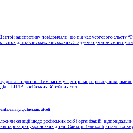
”
Центрі нацспротиву повідомляли, що під час чергового зльоту “
 і сіток для російських військових. Згадуємо сумнозвісний путі
пу дітей і підлітків. Тим часом у Центрі нацспротиву повідомили
зділів БПЛА російських Збройних сил.
ереміщення українських дітей
лосили санкції щодо російських осіб і організацій, відповідаль
ілітаризацію українських дітей. Санкції Великої Британії торкн