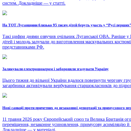
систем. Докладніше — у статті.
На ТОТ Луганщини близько 95 тисяч дітей беруть участь у “Русі перших
Такі цифри днями озвучив очільник Луганської ОВА. Раніше у 
дітей і молодь залучали до виготовлення маскувальних костюмів
представниками РФ.
Залякували електрошокером і забороняли згадувати Україну
Цього тижня до вільної України вдалося повернути чергову гру
загарбники активізували вербування старшокласників до підро
Нові санкції проти причетних до незаконної депортації та примусового п
11 травня 2026 року Європейський союз та Велика Британія ого
переміщення, незаконне усиновлення, примусову асиміляцію й м
Докладніше — у матеріалі.