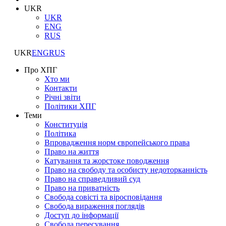
UKR
UKR
ENG
RUS
UKR
ENG
RUS
Про ХПГ
Хто ми
Контакти
Річні звіти
Політики ХПГ
Теми
Конституція
Політика
Впровадження норм європейського права
Право на життя
Катування та жорстоке поводження
Право на свободу та особисту недоторканність
Право на справедливий суд
Право на приватність
Свобода совісті та віросповідання
Свобода вираження поглядів
Доступ до інформації
Свобода пересування