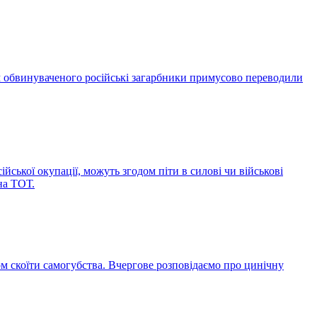
м обвинуваченого російські загарбники примусово переводили
йської окупації, можуть згодом піти в силові чи військові
на ТОТ.
ом скоїти самогубства. Вчергове розповідаємо про цинічну