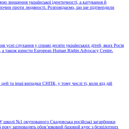
ою знищення української ідентичності, а катування й
злочин проти людяності. Розповідаємо, що ще підтвердили
 усні слухання у справі десяти українських дітей, яких Росія
, а також юристи European Human Rights Advocacy Centre.
 цей та інші випадки СНПК, у тому числі ті, коли від дій
 школі №1 окупованого Скадовська російські загарбники
6 року запровадять обов’язковий базовий курс з безпілотних