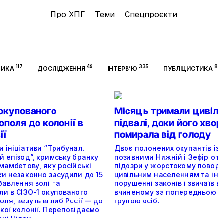
Про ХПГ
Теми
Спецпроєкти
117
49
335
8
ТИКА
ДОСЛІДЖЕННЯ
ІНТЕРВ’Ю
ПУБЛІЦИСТИКА
 окупованого
Місяць тримали цивіл
поля до колонії в
підвалі, доки його хв
ії
помирала від голоду
 ініціативи “Трибунал.
Двоє полонених окупантів і
й епізод”, кримську бранку
позивними Нижній і Зефір 
мамбетову, яку російські
підозри у жорстокому пово
ки незаконно засудили до 15
цивільним населенням та і
бавлення волі та
порушенні законів і звичаїв 
ли в СІЗО-1 окупованого
вчиненому за попередньою
ля, везуть вглиб Росії — до
групою осіб.
кої колонії. Переповідаємо