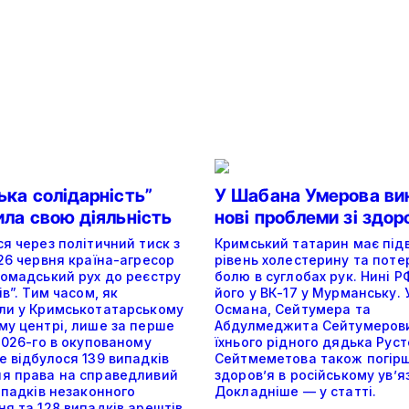
ька солідарність”
У Шабана Умерова ви
ила свою діяльність
нові проблеми зі здор
я через політичний тиск з
Кримський татарин має пі
26 червня країна-агресор
рівень холестерину та поте
ромадський рух до реєстру
болю в суглобах рук. Нині 
ів”. Тим часом, як
його у ВК-17 у Мурманську. 
ли у Кримськотатарському
Османа, Сейтумера та
му центрі, лише за перше
Абдулмеджита Сейтумерови
2026-го в окупованому
їхнього рідного дядька Рус
 відбулося 139 випадків
Сейтмеметова також погір
я права на справедливий
здоров’я в російському ув’я
ипадків незаконного
Докладніше — у статті.
я та 128 випадків арештів.