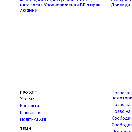
наголосив Уповноважений ВР з прав
Докладніш
людини.
ПРО ХПГ
Право на
недоторк
Хто ми
Право на
Контакти
Право на 
Річні звіти
Свобода с
Політики ХПГ
Свобода 
ТЕМИ
Доступ до