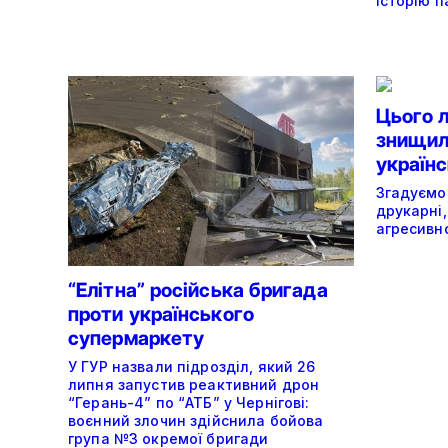
історію п
Цього 
знищили
україн
Згадуємо
друкарні,
агресивно
“Елітна” російська бригада
проти українського
супермаркету
У ГУР назвали підрозділ, який 26
липня запустив реактивний дрон
“Герань-4” по “АТБ” у Чернігові:
воєнний злочин здійснила бойова
група №3 окремої бригади