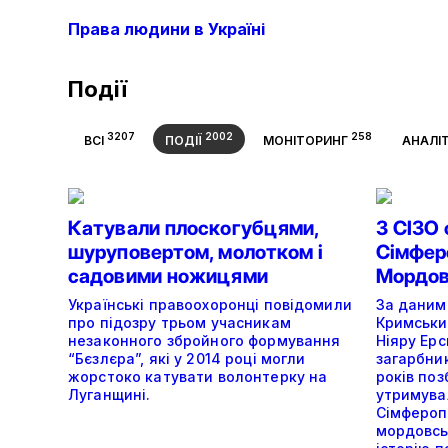
Права людини в Україні
Події
3207
2002
258
ВСІ
ПОДІЇ
МОНІТОРИНГ
АНАЛІ
Катували плоскогубцями,
З СІЗО
шуруповертом, молотком і
Сімферо
садовими ножицями
Мордов
Українські правоохоронці повідомили
За даними
про підозру трьом учасникам
Кримськи
незаконного збройного формування
Ніяру Ерс
“Бєзлєра”, які у 2014 році могли
загарбни
жорстоко катувати волонтерку на
років поз
Луганщині.
утримува
Сімферопо
мордовсь