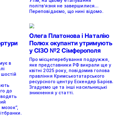
Утім, на цьому етапування
політвʼязня не завершилися…
Переповідаємо, що нині відомо.
Олега Платонова і Наталію
ортури
Полюх окупанти утримують
у СІЗО №2 Сімферополя
Про місцеперебування подружжя,
мує в
яке представники РФ викрали ще у
лі
квітні 2025 року, повідомив голова
 шостій
правління Кримськотатарського
ресурсного центру Ескендер Барієв.
ають
Згадуємо це та інші насильницькі
ого до
зникнення у статті.
оводять
кий
 мозок”,
ітбранки.