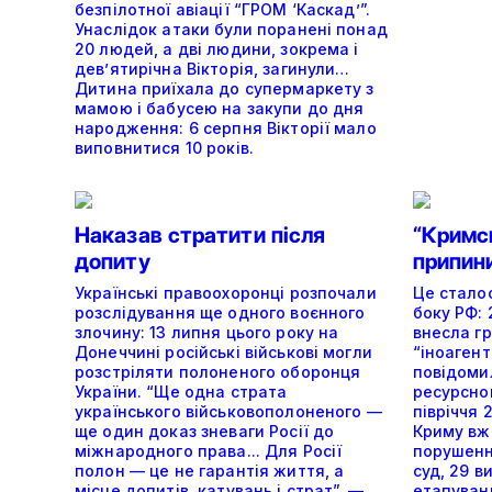
безпілотної авіації “ГРОМ ‘Каскад’”.
Унаслідок атаки були поранені понад
20 людей, а дві людини, зокрема і
дев’ятирічна Вікторія, загинули…
Дитина приїхала до супермаркету з
мамою і бабусею на закупи до дня
народження: 6 серпня Вікторії мало
виповнитися 10 років.
Наказав стратити після
“Кримс
допиту
припин
Українські правоохоронці розпочали
Це сталос
розслідування ще одного воєнного
боку РФ: 
злочину: 13 липня цього року на
внесла г
Донеччині російські військові могли
“іноагент
розстріляти полоненого оборонця
повідоми
України. “Ще одна страта
ресурсно
українського військовополоненого —
півріччя 
ще один доказ зневаги Росії до
Криму вже
міжнародного права... Для Росії
порушенн
полон — це не гарантія життя, а
суд, 29 в
місце допитів, катувань і страт”, —
етапуванн