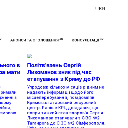
UKR
7
40
37
АНОНСИ ТА ОГОЛОШЕННЯ
КОНСУЛЬТАЦІЇ
ьного в
Політвʼязень Сергій
ора мати
Лихоманов зник під час
етапування з Криму до РФ
з
Упродовж кількох місяців рідним не
отримали
надають інформації щодо його
дженні з
місцеперебування, повідомляв
ншому
Кримськотатарський ресурсний
війни,
центр. Раніше КРЦ довідався, що
 змовою
попри тяжкий стан здоров’я Сергія
Лихоманова етапували з СІЗО №2
Таганрога до СІЗО №2 Сімферополя.