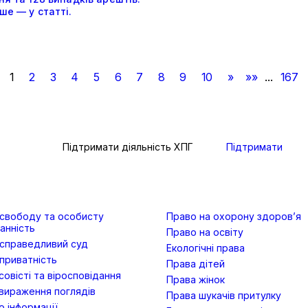
е — у статті.
1
2
3
4
5
6
7
8
9
10
»
»»
...
167
Підтримати діяльність ХПГ
Підтримати
 свободу та особисту
Право на охорону здоров’я
анність
Право на освіту
 справедливий суд
Екологічні права
приватність
Права дітей
овісті та віросповідання
Права жінок
вираження поглядів
Права шукачів притулку
 інформації