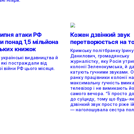
ані Ніяри.
липня атаки РФ
Кожен дзвінкий звук
 понад 1,5 мільйона
перетворюється на т
ських книжок
Кримську політбранку Ірину
Данилович, громадянську
 українські видавництва й
журналістку, яку Росія утри
 які постраждали від
колонії Зеленокумська, й да
ї війни РФ цього місяця.
катують гучними звуками. О
ранку працівники колонії на
максимальну гучність вмик
телевізор і не вимикають й
самого вечора. “Її просто д
до суїциду, тому що будь-я
дзвінкий звук просто ріже їй
— наголошувала сестра пол