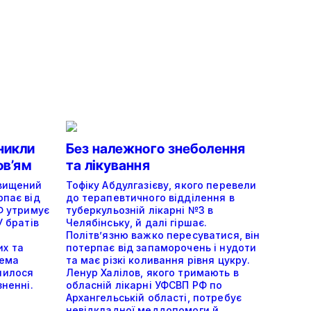
никли
Без належного знеболення
ов’ям
та лікування
двищений
Тофіку Абдулгазієву, якого перевели
рпає від
до терапевтичного відділення в
РФ утримує
туберкульозній лікарні №3 в
У братів
Челябінську, й далі гіршає.
Політвʼязню важко пересуватися, він
х та
потерпає від запаморочень і нудоти
тема
та має різкі коливання рівня цукру.
шилося
Ленур Халілов, якого тримають в
зненні.
обласній лікарні УФСВП РФ по
Архангельській області, потребує
невідкладної меддопомоги й