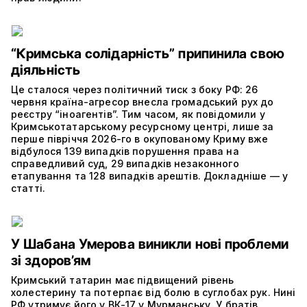
“Кримська солідарність” припинила свою
діяльність
Це сталося через політичний тиск з боку РФ: 26
червня країна-агресор внесла громадський рух до
реєстру “іноагентів”. Тим часом, як повідомили у
Кримськотатарському ресурсному центрі, лише за
перше півріччя 2026-го в окупованому Криму вже
відбулося 139 випадків порушення права на
справедливий суд, 29 випадків незаконного
етапування та 128 випадків арештів. Докладніше — у
статті.
У Шабана Умерова виникли нові проблеми
зі здоров’ям
Кримський татарин має підвищений рівень
холестерину та потерпає від болю в суглобах рук. Нині
РФ утримує його у ВК-17 у Мурманську. У братів