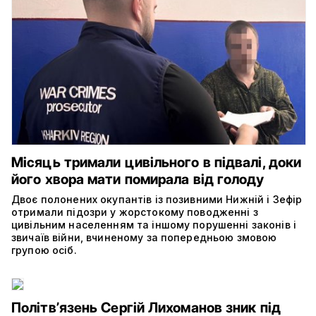
Місяць тримали цивільного в підвалі, доки
його хвора мати помирала від голоду
Двоє полонених окупантів із позивними Нижній і Зефір
отримали підозри у жорстокому поводженні з
цивільним населенням та іншому порушенні законів і
звичаїв війни, вчиненому за попередньою змовою
групою осіб.
Політвʼязень Сергій Лихоманов зник під