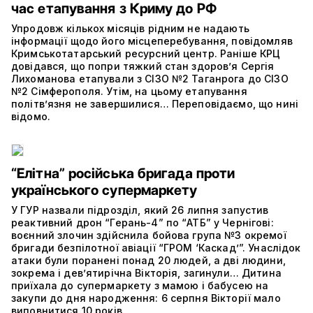
час етапування з Криму до РФ
Упродовж кількох місяців рідним не надають
інформації щодо його місцеперебування, повідомляв
Кримськотатарський ресурсний центр. Раніше КРЦ
довідався, що попри тяжкий стан здоров’я Сергія
Лихоманова етапували з СІЗО №2 Таганрога до СІЗО
№2 Сімферополя. Утім, на цьому етапування
політвʼязня не завершилися… Переповідаємо, що нині
відомо.
“Елітна” російська бригада проти
українського супермаркету
У ГУР назвали підрозділ, який 26 липня запустив
реактивний дрон “Герань-4” по “АТБ” у Чернігові:
воєнний злочин здійснила бойова група №3 окремої
бригади безпілотної авіації “ГРОМ ‘Каскад’”. Унаслідок
атаки були поранені понад 20 людей, а дві людини,
зокрема і дев’ятирічна Вікторія, загинули… Дитина
приїхала до супермаркету з мамою і бабусею на
закупи до дня народження: 6 серпня Вікторії мало
виповнитися 10 років.