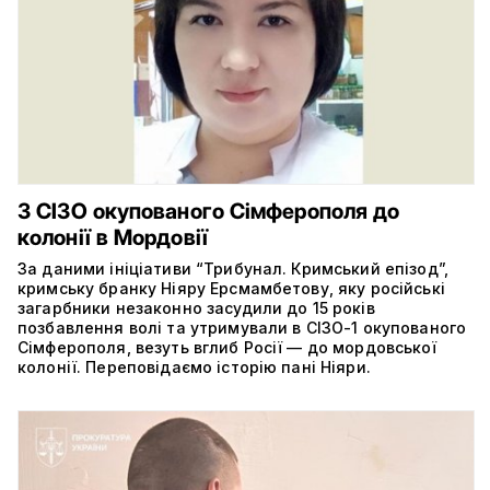
З СІЗО окупованого Сімферополя до
колонії в Мордовії
За даними ініціативи “Трибунал. Кримський епізод”,
кримську бранку Ніяру Ерсмамбетову, яку російські
загарбники незаконно засудили до 15 років
позбавлення волі та утримували в СІЗО-1 окупованого
Сімферополя, везуть вглиб Росії — до мордовської
колонії. Переповідаємо історію пані Ніяри.