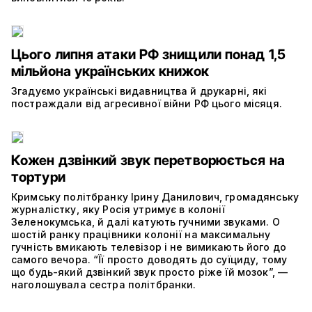
Цього липня атаки РФ знищили понад 1,5
мільйона українських книжок
Згадуємо українські видавництва й друкарні, які
постраждали від агресивної війни РФ цього місяця.
Кожен дзвінкий звук перетворюється на
тортури
Кримську політбранку Ірину Данилович, громадянську
журналістку, яку Росія утримує в колонії
Зеленокумська, й далі катують гучними звуками. О
шостій ранку працівники колонії на максимальну
гучність вмикають телевізор і не вимикають його до
самого вечора. “Її просто доводять до суїциду, тому
що будь-який дзвінкий звук просто ріже їй мозок”, —
наголошувала сестра політбранки.