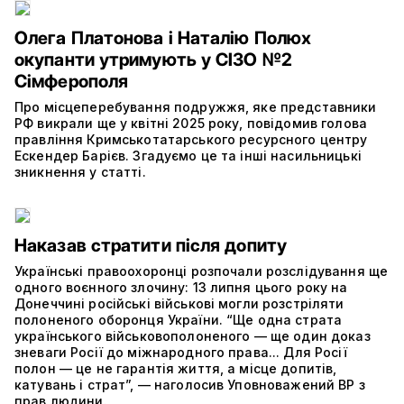
Олега Платонова і Наталію Полюх
окупанти утримують у СІЗО №2
Сімферополя
Про місцеперебування подружжя, яке представники
РФ викрали ще у квітні 2025 року, повідомив голова
правління Кримськотатарського ресурсного центру
Ескендер Барієв. Згадуємо це та інші насильницькі
зникнення у статті.
Наказав стратити після допиту
Українські правоохоронці розпочали розслідування ще
одного воєнного злочину: 13 липня цього року на
Донеччині російські військові могли розстріляти
полоненого оборонця України. “Ще одна страта
українського військовополоненого — ще один доказ
зневаги Росії до міжнародного права... Для Росії
полон — це не гарантія життя, а місце допитів,
катувань і страт”, — наголосив Уповноважений ВР з
прав людини.