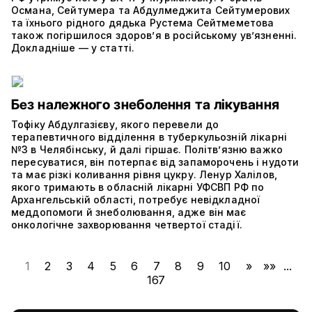
Османа, Сейтумера та Абдулмеджита Сейтумерових
та їхнього рідного дядька Рустема Сейтмеметова
також погіршилося здоров’я в російському ув’язненні.
Докладніше — у статті.
Без належного знеболення та лікування
Тофіку Абдулгазієву, якого перевели до
терапевтичного відділення в туберкульозній лікарні
№3 в Челябінську, й далі гіршає. Політвʼязню важко
пересуватися, він потерпає від запаморочень і нудоти
та має різкі коливання рівня цукру. Ленур Халілов,
якого тримають в обласній лікарні УФСВП РФ по
Архангельській області, потребує невідкладної
меддопомоги й знеболювання, адже він має
онкологічне захворювання четвертої стадії.
1
2
3
4
5
6
7
8
9
10
»
»»
...
167