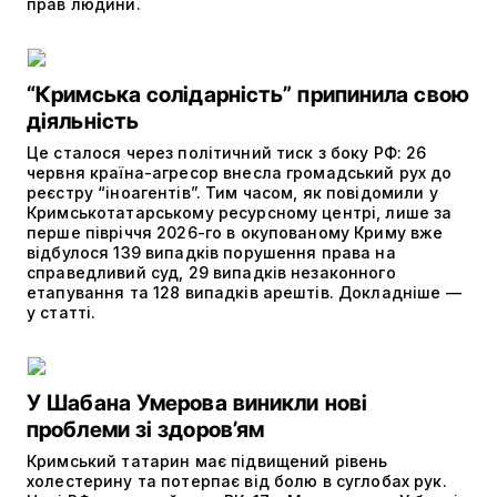
прав людини.
“Кримська солідарність” припинила свою
діяльність
Це сталося через політичний тиск з боку РФ: 26
червня країна-агресор внесла громадський рух до
реєстру “іноагентів”. Тим часом, як повідомили у
Кримськотатарському ресурсному центрі, лише за
перше півріччя 2026-го в окупованому Криму вже
відбулося 139 випадків порушення права на
справедливий суд, 29 випадків незаконного
етапування та 128 випадків арештів. Докладніше —
у статті.
У Шабана Умерова виникли нові
проблеми зі здоров’ям
Кримський татарин має підвищений рівень
холестерину та потерпає від болю в суглобах рук.