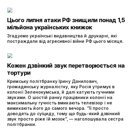
Цього липня атаки РФ знищили понад 1,5
мільйона українських книжок
Згадуємо українські видавництва й друкарні, які
постраждали від агресивної війни РФ цього місяця.
Кожен дзвінкий звук перетворюється на
тортури
Кримську політбранку Ірину Данилович,
громадянську журналістку, яку Росія утримує в
колонії Зеленокумська, й далі катують гучними
звуками. О шостій ранку працівники колонії на
максимальну гучність вмикають телевізор і не
вимикають його до самого вечора. “Її просто
доводять до суїциду, тому що будь-який дзвінкий
звук просто ріже їй мозок”, — наголошувала сестра
політбранки.