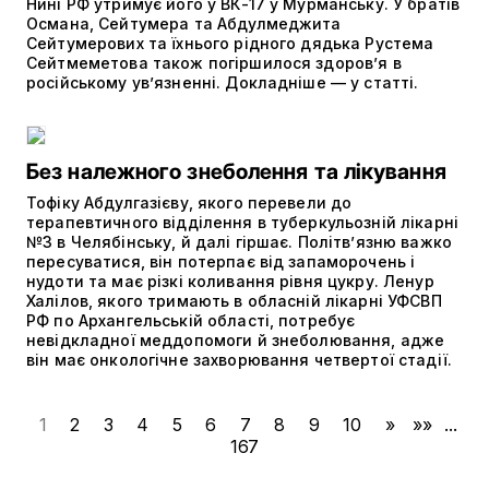
Нині РФ утримує його у ВК-17 у Мурманську. У братів
Османа, Сейтумера та Абдулмеджита
Сейтумерових та їхнього рідного дядька Рустема
Сейтмеметова також погіршилося здоров’я в
російському ув’язненні. Докладніше — у статті.
Без належного знеболення та лікування
Тофіку Абдулгазієву, якого перевели до
терапевтичного відділення в туберкульозній лікарні
№3 в Челябінську, й далі гіршає. Політвʼязню важко
пересуватися, він потерпає від запаморочень і
нудоти та має різкі коливання рівня цукру. Ленур
Халілов, якого тримають в обласній лікарні УФСВП
РФ по Архангельській області, потребує
невідкладної меддопомоги й знеболювання, адже
він має онкологічне захворювання четвертої стадії.
1
2
3
4
5
6
7
8
9
10
»
»»
...
167