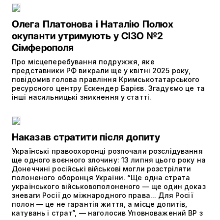
Олега Платонова і Наталію Полюх
окупанти утримують у СІЗО №2
Сімферополя
Про місцеперебування подружжя, яке
представники РФ викрали ще у квітні 2025 року,
повідомив голова правління Кримськотатарського
ресурсного центру Ескендер Барієв. Згадуємо це та
інші насильницькі зникнення у статті.
Наказав стратити після допиту
Українські правоохоронці розпочали розслідування
ще одного воєнного злочину: 13 липня цього року на
Донеччині російські військові могли розстріляти
полоненого оборонця України. “Ще одна страта
українського військовополоненого — ще один доказ
зневаги Росії до міжнародного права... Для Росії
полон — це не гарантія життя, а місце допитів,
катувань і страт”, — наголосив Уповноважений ВР з