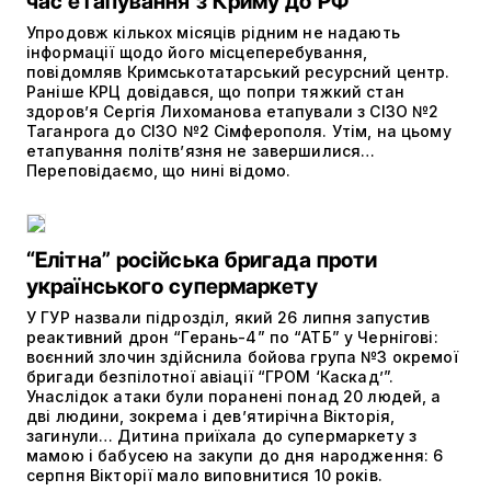
час етапування з Криму до РФ
Упродовж кількох місяців рідним не надають
інформації щодо його місцеперебування,
повідомляв Кримськотатарський ресурсний центр.
Раніше КРЦ довідався, що попри тяжкий стан
здоров’я Сергія Лихоманова етапували з СІЗО №2
Таганрога до СІЗО №2 Сімферополя. Утім, на цьому
етапування політвʼязня не завершилися…
Переповідаємо, що нині відомо.
“Елітна” російська бригада проти
українського супермаркету
У ГУР назвали підрозділ, який 26 липня запустив
реактивний дрон “Герань-4” по “АТБ” у Чернігові:
воєнний злочин здійснила бойова група №3 окремої
бригади безпілотної авіації “ГРОМ ‘Каскад’”.
Унаслідок атаки були поранені понад 20 людей, а
дві людини, зокрема і дев’ятирічна Вікторія,
загинули… Дитина приїхала до супермаркету з
мамою і бабусею на закупи до дня народження: 6
серпня Вікторії мало виповнитися 10 років.