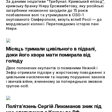
За даними ініціативи “Трибунал. Кримський епізод”,
кримську бранку Ніяру Ерсмамбетову, яку російські
загарбники незаконно засудили до 15 років
позбавлення волі та утримували в СІЗО-1
окупованого Сімферополя, везуть вглиб Росії — до
мордовської колонії. Переповідаємо історію пані
Ніяри.
Місяць тримали цивільного в підвалі,
доки його хвора мати помирала від
голоду
Двоє полонених окупантів із позивними Нижній і
Зефір отримали підозри у жорстокому поводженні з
цивільним населенням та іншому порушенні законів
і звичаїв війни, вчиненому за попередньою змовою
групою осіб.
Політвʼязень Сергій Лихоманов зник під