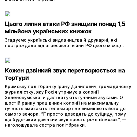
Цього липня атаки РФ знищили понад 1,5
мільйона українських книжок
Згадуємо українські видавництва й друкарні, які
постраждали від агресивної війни РФ цього місяця.
Кожен дзвінкий звук перетворюється на
тортури
Кримську політбранку Ірину Данилович, громадянську
журналістку, яку Росія утримує в колонії
Зеленокумська, й далі катують гучними звуками. О
шостій ранку працівники колонії на максимальну
гучність вмикають телевізор і не вимикають його до
самого вечора. “Її просто доводять до суїциду, тому
що будь-який дзвінкий звук просто ріже їй мозок”, —
наголошувала сестра політбранки.