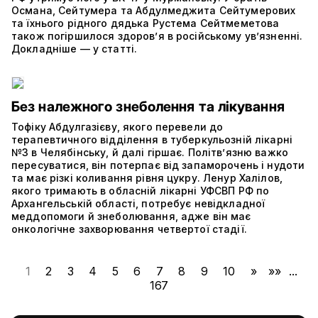
Османа, Сейтумера та Абдулмеджита Сейтумерових
та їхнього рідного дядька Рустема Сейтмеметова
також погіршилося здоров’я в російському ув’язненні.
Докладніше — у статті.
Без належного знеболення та лікування
Тофіку Абдулгазієву, якого перевели до
терапевтичного відділення в туберкульозній лікарні
№3 в Челябінську, й далі гіршає. Політвʼязню важко
пересуватися, він потерпає від запаморочень і нудоти
та має різкі коливання рівня цукру. Ленур Халілов,
якого тримають в обласній лікарні УФСВП РФ по
Архангельській області, потребує невідкладної
меддопомоги й знеболювання, адже він має
онкологічне захворювання четвертої стадії.
1
2
3
4
5
6
7
8
9
10
»
»»
...
167