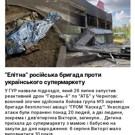
“Елітна” російська бригада проти
українського супермаркету
У ГУР назвали підрозділ, який 26 липня запустив
реактивний дрон “Герань-4” по “АТБ” у Чернігові:
воєнний злочин здійснила бойова група №3 окремої
бригади безпілотної авіації “ГРОМ ‘Каскад’”. Унаслідок
атаки були поранені понад 20 людей, а дві людини,
зокрема і дев’ятирічна Вікторія, загинули… Дитина
приїхала до супермаркету з мамою і бабусею на
закупи до дня народження: 6 серпня Вікторії мало
виповнитися 10 років.