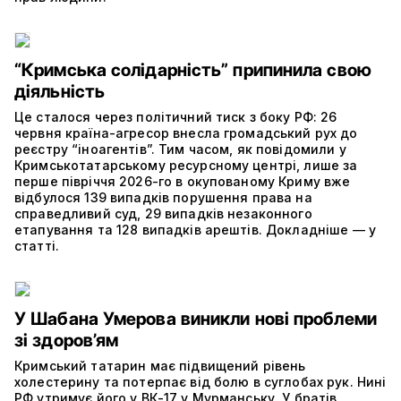
“Кримська солідарність” припинила свою
діяльність
Це сталося через політичний тиск з боку РФ: 26
червня країна-агресор внесла громадський рух до
реєстру “іноагентів”. Тим часом, як повідомили у
Кримськотатарському ресурсному центрі, лише за
перше півріччя 2026-го в окупованому Криму вже
відбулося 139 випадків порушення права на
справедливий суд, 29 випадків незаконного
етапування та 128 випадків арештів. Докладніше — у
статті.
У Шабана Умерова виникли нові проблеми
зі здоров’ям
Кримський татарин має підвищений рівень
холестерину та потерпає від болю в суглобах рук. Нині
РФ утримує його у ВК-17 у Мурманську. У братів