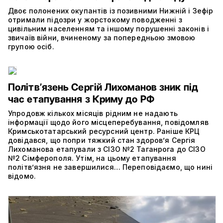
Двоє полонених окупантів із позивними Нижній і Зефір
отримали підозри у жорстокому поводженні з
цивільним населенням та іншому порушенні законів і
звичаїв війни, вчиненому за попередньою змовою
групою осіб.
Політвʼязень Сергій Лихоманов зник під
час етапування з Криму до РФ
Упродовж кількох місяців рідним не надають
інформації щодо його місцеперебування, повідомляв
Кримськотатарський ресурсний центр. Раніше КРЦ
довідався, що попри тяжкий стан здоров’я Сергія
Лихоманова етапували з СІЗО №2 Таганрога до СІЗО
№2 Сімферополя. Утім, на цьому етапування
політвʼязня не завершилися… Переповідаємо, що нині
відомо.