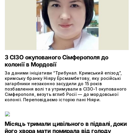
З СІЗО окупованого Сімферополя до
колонії в Мордовії
За даними ініціативи “Трибунал. Кримський епізод”,
кримську бранку Ніяру Ерсмамбетову, яку російські
загарбники незаконно засудили до 15 років
позбавлення волі та утримували в СІЗО-1 окупованого
Сімферополя, везуть вглиб Росії — до мордовської
колонії. Переповідаємо історію пані Ніяри.
Місяць тримали цивільного в підвалі, доки
його хвора мати помирала від голоду