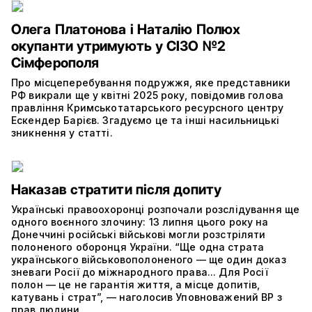
Олега Платонова і Наталію Полюх
окупанти утримують у СІЗО №2
Сімферополя
Про місцеперебування подружжя, яке представники
РФ викрали ще у квітні 2025 року, повідомив голова
правління Кримськотатарського ресурсного центру
Ескендер Барієв. Згадуємо це та інші насильницькі
зникнення у статті.
Наказав стратити після допиту
Українські правоохоронці розпочали розслідування ще
одного воєнного злочину: 13 липня цього року на
Донеччині російські військові могли розстріляти
полоненого оборонця України. “Ще одна страта
українського військовополоненого — ще один доказ
зневаги Росії до міжнародного права... Для Росії
полон — це не гарантія життя, а місце допитів,
катувань і страт”, — наголосив Уповноважений ВР з
прав людини.