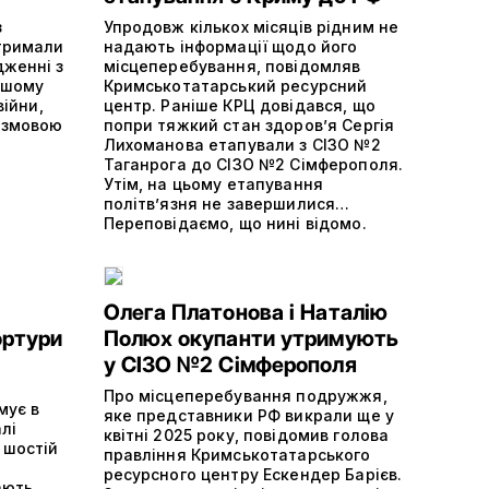
з
Упродовж кількох місяців рідним не
отримали
надають інформації щодо його
дженні з
місцеперебування, повідомляв
ншому
Кримськотатарський ресурсний
війни,
центр. Раніше КРЦ довідався, що
 змовою
попри тяжкий стан здоров’я Сергія
Лихоманова етапували з СІЗО №2
Таганрога до СІЗО №2 Сімферополя.
Утім, на цьому етапування
політвʼязня не завершилися…
Переповідаємо, що нині відомо.
Олега Платонова і Наталію
ортури
Полюх окупанти утримують
у СІЗО №2 Сімферополя
Про місцеперебування подружжя,
мує в
яке представники РФ викрали ще у
лі
квітні 2025 року, повідомив голова
 шостій
правління Кримськотатарського
ресурсного центру Ескендер Барієв.
ають