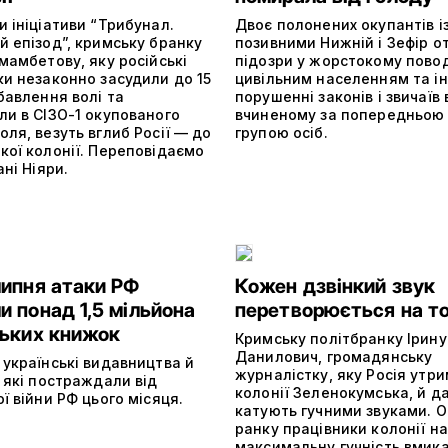
 ініціативи “Трибунал.
Двоє полонених окупантів і
й епізод”, кримську бранку
позивними Нижній і Зефір 
мамбетову, яку російські
підозри у жорстокому пово
ки незаконно засудили до 15
цивільним населенням та і
бавлення волі та
порушенні законів і звичаїв 
ли в СІЗО-1 окупованого
вчиненому за попередньою
ля, везуть вглиб Росії — до
групою осіб.
кої колонії. Переповідаємо
ані Ніяри.
липня атаки РФ
Кожен дзвінкий звук
 понад 1,5 мільйона
перетворюється на т
ських книжок
Кримську політбранку Ірину
Данилович, громадянську
 українські видавництва й
журналістку, яку Росія утри
 які постраждали від
колонії Зеленокумська, й да
ї війни РФ цього місяця.
катують гучними звуками. О
ранку працівники колонії на
максимальну гучність вмик