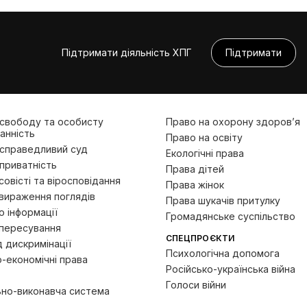
Підтримати діяльність ХПГ
Підтримати
 свободу та особисту
Право на охорону здоров’я
анність
Право на освіту
 справедливий суд
Екологічні права
приватність
Права дітей
овісті та віросповідання
Права жінок
вираження поглядів
Права шукачів притулку
 інформації
Громадянське суспільство
пересування
СПЕЦПРОЄКТИ
д дискримінації
Психологічна допомога
-економічні права
Російсько-українська війна
Голоси війни
ьно-виконавча система