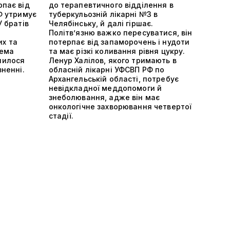
рпає від
до терапевтичного відділення в
РФ утримує
туберкульозній лікарні №3 в
У братів
Челябінську, й далі гіршає.
Політвʼязню важко пересуватися, він
х та
потерпає від запаморочень і нудоти
тема
та має різкі коливання рівня цукру.
шилося
Ленур Халілов, якого тримають в
зненні.
обласній лікарні УФСВП РФ по
Архангельській області, потребує
невідкладної меддопомоги й
знеболювання, адже він має
онкологічне захворювання четвертої
стадії.