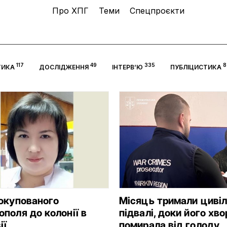
Про ХПГ
Теми
Спецпроєкти
117
49
335
8
ТИКА
ДОСЛІДЖЕННЯ
ІНТЕРВ’Ю
ПУБЛІЦИСТИКА
 окупованого
Місяць тримали цивіл
поля до колонії в
підвалі, доки його хв
ії
помирала від голоду