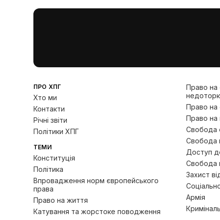
ПРО ХПГ
Право на
недоторк
Хто ми
Право на
Контакти
Право на 
Річні звіти
Свобода с
Політики ХПГ
Свобода 
ТЕМИ
Доступ до
Конституція
Свобода 
Політика
Захист ві
Впровадження норм європейського
Соціально
права
Армія
Право на життя
Кримінал
Катування та жорстоке поводження