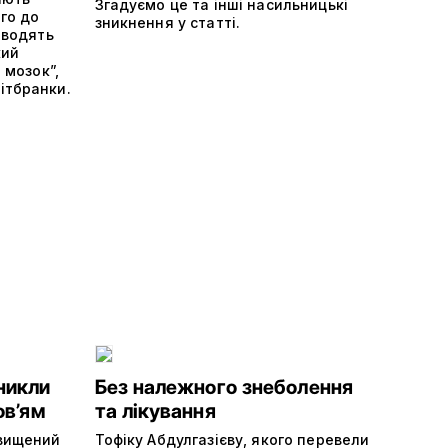
Згадуємо це та інші насильницькі
ого до
зникнення у статті.
оводять
кий
 мозок”,
ітбранки.
никли
Без належного знеболення
ов’ям
та лікування
двищений
Тофіку Абдулгазієву, якого перевели