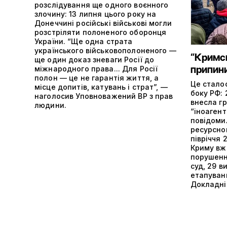
розслідування ще одного воєнного
злочину: 13 липня цього року на
Донеччині російські військові могли
розстріляти полоненого оборонця
України. “Ще одна страта
українського військовополоненого —
“Кримс
ще один доказ зневаги Росії до
припин
міжнародного права... Для Росії
полон — це не гарантія життя, а
Це сталос
місце допитів, катувань і страт”, —
боку РФ: 
наголосив Уповноважений ВР з прав
внесла г
людини.
“іноагент
повідоми
ресурсно
півріччя 
Криму вже
порушенн
суд, 29 в
етапуванн
Докладніш