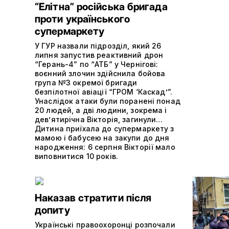
“Елітна” російська бригада
проти українського
супермаркету
У ГУР назвали підрозділ, який 26
липня запустив реактивний дрон
“Герань-4” по “АТБ” у Чернігові:
воєнний злочин здійснила бойова
група №3 окремої бригади
безпілотної авіації “ГРОМ ‘Каскад’”.
Унаслідок атаки були поранені понад
20 людей, а дві людини, зокрема і
дев’ятирічна Вікторія, загинули…
Дитина приїхала до супермаркету з
мамою і бабусею на закупи до дня
народження: 6 серпня Вікторії мало
виповнитися 10 років.
Наказав стратити після
допиту
Українські правоохоронці розпочали