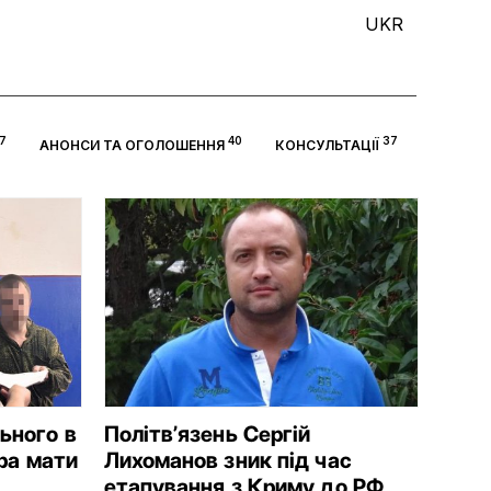
UKR
7
40
37
АНОНСИ ТА ОГОЛОШЕННЯ
КОНСУЛЬТАЦІЇ
ьного в
Політвʼязень Сергій
ора мати
Лихоманов зник під час
етапування з Криму до РФ