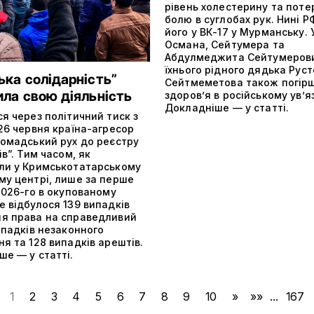
рівень холестерину та поте
болю в суглобах рук. Нині 
його у ВК-17 у Мурманську. 
Османа, Сейтумера та
Абдулмеджита Сейтумерови
їхнього рідного дядька Рус
ька солідарність”
Сейтмеметова також погір
ила свою діяльність
здоров’я в російському ув’я
Докладніше — у статті.
я через політичний тиск з
26 червня країна-агресор
ромадський рух до реєстру
ів”. Тим часом, як
ли у Кримськотатарському
му центрі, лише за перше
2026-го в окупованому
 відбулося 139 випадків
я права на справедливий
ипадків незаконного
я та 128 випадків арештів.
е — у статті.
1
2
3
4
5
6
7
8
9
10
»
»»
...
167