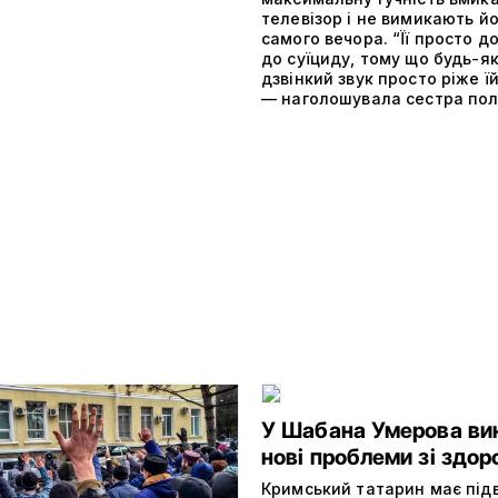
телевізор і не вимикають й
самого вечора. “Її просто д
до суїциду, тому що будь-я
дзвінкий звук просто ріже їй
— наголошувала сестра пол
У Шабана Умерова ви
нові проблеми зі здор
Кримський татарин має пі