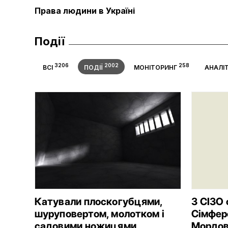
Права людини в Україні
Події
3206
2002
258
ВСІ
ПОДІЇ
МОНІТОРИНГ
АНАЛІ
Катували плоскогубцями,
З СІЗО
шуруповертом, молотком і
Сімферо
садовими ножицями
Мордов