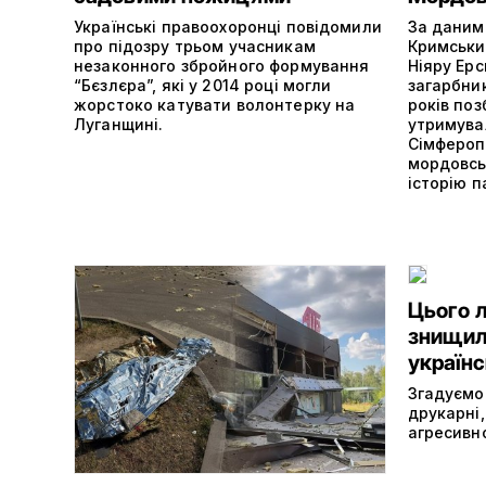
Українські правоохоронці повідомили
За даними
про підозру трьом учасникам
Кримськи
незаконного збройного формування
Ніяру Ерс
“Бєзлєра”, які у 2014 році могли
загарбни
жорстоко катувати волонтерку на
років поз
Луганщині.
утримува
Сімферопо
мордовсь
історію п
Цього 
знищили
україн
Згадуємо
друкарні,
агресивно