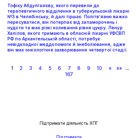
Тофіку Абдулгазієву, якого перевели до
терапевтичного відділення в туберкульозній лікарні
№3 в Челябінську, й далі гіршає. Політвʼязню важко
пересуватися, він потерпає від запаморочень і
нудоти та має різкі коливання рівня цукру. Ленур
Халілов, якого тримають в обласній лікарні УФСВП
РФ по Архангельській області, потребує
невідкладної меддопомоги й знеболювання, адже
він має онкологічне захворювання четвертої стадії.
1
2
3
4
5
6
7
8
9
10
»
»»
...
167
Підтримати діяльність ХПГ
Підтримати