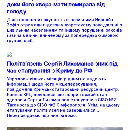
доки його хвора мати помирала від
голоду
Двоє полонених окупантів із позивними Нижній і
Зефір отримали підозри у жорстокому поводженні з
цивільним населенням та іншому порушенні законів
і звичаїв війни, вчиненому за попередньою змовою
групою осіб.
Політвʼязень Сергій Лихоманов зник під
час етапування з Криму до РФ
Упродовж кількох місяців рідним не надають
інформації щодо його місцеперебування,
повідомляв Кримськотатарський ресурсний центр.
Раніше КРЦ довідався, що попри тяжкий стан
здоров’я Сергія Лихоманова етапували з СІЗО №2
Таганрога до СІЗО №2 Сімферополя. Утім, на цьому
етапування політвʼязня не завершилися…
Переповідаємо, що нині відомо.