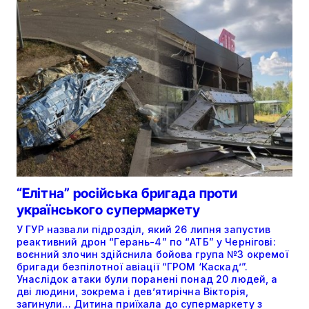
“Елітна” російська бригада проти
українського супермаркету
У ГУР назвали підрозділ, який 26 липня запустив
реактивний дрон “Герань-4” по “АТБ” у Чернігові:
воєнний злочин здійснила бойова група №3 окремої
бригади безпілотної авіації “ГРОМ ‘Каскад’”.
Унаслідок атаки були поранені понад 20 людей, а
дві людини, зокрема і дев’ятирічна Вікторія,
загинули… Дитина приїхала до супермаркету з