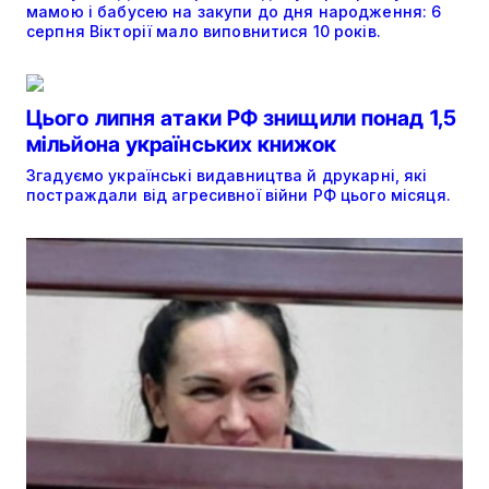
мамою і бабусею на закупи до дня народження: 6
серпня Вікторії мало виповнитися 10 років.
Цього липня атаки РФ знищили понад 1,5
мільйона українських книжок
Згадуємо українські видавництва й друкарні, які
постраждали від агресивної війни РФ цього місяця.