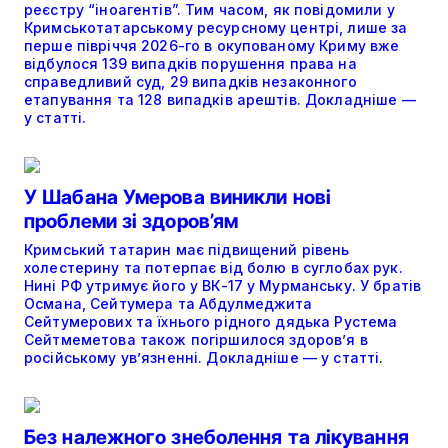
реєстру “іноагентів”. Тим часом, як повідомили у
Кримськотатарському ресурсному центрі, лише за
перше півріччя 2026-го в окупованому Криму вже
відбулося 139 випадків порушення права на
справедливий суд, 29 випадків незаконного
етапування та 128 випадків арештів. Докладніше —
у статті.
У Шабана Умерова виникли нові
проблеми зі здоров’ям
Кримський татарин має підвищений рівень
холестерину та потерпає від болю в суглобах рук.
Нині РФ утримує його у ВК-17 у Мурманську. У братів
Османа, Сейтумера та Абдулмеджита
Сейтумерових та їхнього рідного дядька Рустема
Сейтмеметова також погіршилося здоров’я в
російському ув’язненні. Докладніше — у статті.
Без належного знеболення та лікування