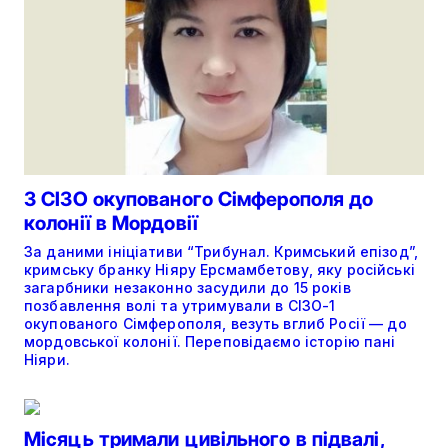
З СІЗО окупованого Сімферополя до
колонії в Мордовії
За даними ініціативи “Трибунал. Кримський епізод”,
кримську бранку Ніяру Ерсмамбетову, яку російські
загарбники незаконно засудили до 15 років
позбавлення волі та утримували в СІЗО-1
окупованого Сімферополя, везуть вглиб Росії — до
мордовської колонії. Переповідаємо історію пані
Ніяри.
Місяць тримали цивільного в підвалі,