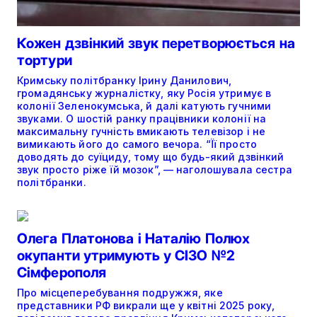
Кожен дзвінкий звук перетворюється на
тортури
Кримську політбранку Ірину Данилович,
громадянську журналістку, яку Росія утримує в
колонії Зеленокумська, й далі катують гучними
звуками. О шостій ранку працівники колонії на
максимальну гучність вмикають телевізор і не
вимикають його до самого вечора. “Її просто
доводять до суїциду, тому що будь-який дзвінкий
звук просто ріже їй мозок”, — наголошувала сестра
політбранки.
Олега Платонова і Наталію Полюх
окупанти утримують у СІЗО №2
Сімферополя
Про місцеперебування подружжя, яке
представники РФ викрали ще у квітні 2025 року,