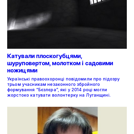
Катували плоскогубцями,
шуруповертом, молотком і садовими
ножицями
Українські правоохоронці повідомили про підозру
трьом учасникам незаконного збройного
формування “Бєзлєра”, які у 2014 році могли
жорстоко катувати волонтерку на Луганщині.