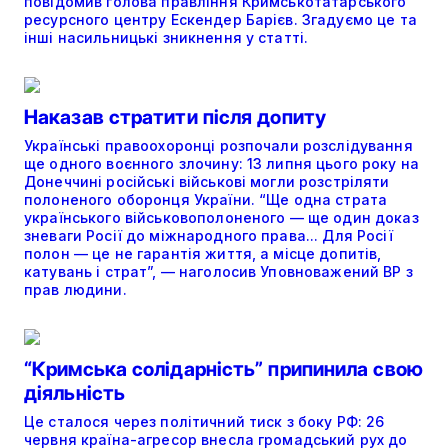
повідомив голова правління Кримськотатарського
ресурсного центру Ескендер Барієв. Згадуємо це та
інші насильницькі зникнення у статті.
Наказав стратити після допиту
Українські правоохоронці розпочали розслідування
ще одного воєнного злочину: 13 липня цього року на
Донеччині російські військові могли розстріляти
полоненого оборонця України. “Ще одна страта
українського військовополоненого — ще один доказ
зневаги Росії до міжнародного права... Для Росії
полон — це не гарантія життя, а місце допитів,
катувань і страт”, — наголосив Уповноважений ВР з
прав людини.
“Кримська солідарність” припинила свою
діяльність
Це сталося через політичний тиск з боку РФ: 26
червня країна-агресор внесла громадський рух до