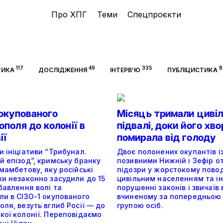
Про ХПГ
Теми
Спецпроєкти
117
49
335
8
ТИКА
ДОСЛІДЖЕННЯ
ІНТЕРВ’Ю
ПУБЛІЦИСТИКА
 окупованого
Місяць тримали цивіл
поля до колонії в
підвалі, доки його хв
ії
помирала від голоду
 ініціативи “Трибунал.
Двоє полонених окупантів і
й епізод”, кримську бранку
позивними Нижній і Зефір 
мамбетову, яку російські
підозри у жорстокому пово
ки незаконно засудили до 15
цивільним населенням та і
бавлення волі та
порушенні законів і звичаїв 
ли в СІЗО-1 окупованого
вчиненому за попередньою
ля, везуть вглиб Росії — до
групою осіб.
кої колонії. Переповідаємо