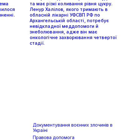
тема
та має різкі коливання рівня цукру.
шилося
Ленур Халілов, якого тримають в
зненні.
обласній лікарні УФСВП РФ по
Архангельській області, потребує
невідкладної меддопомоги й
знеболювання, адже він має
онкологічне захворювання четвертої
стадії.
Документування воєнних злочинів в
Україні
Правова допомога