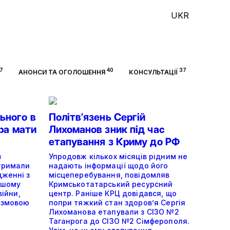
UKR
7
40
37
АНОНСИ ТА ОГОЛОШЕННЯ
КОНСУЛЬТАЦІЇ
ьного в
Політвʼязень Сергій
ора мати
Лихоманов зник під час
етапування з Криму до РФ
з
Упродовж кількох місяців рідним не
отримали
надають інформації щодо його
дженні з
місцеперебування, повідомляв
ншому
Кримськотатарський ресурсний
війни,
центр. Раніше КРЦ довідався, що
 змовою
попри тяжкий стан здоров’я Сергія
Лихоманова етапували з СІЗО №2
Таганрога до СІЗО №2 Сімферополя.