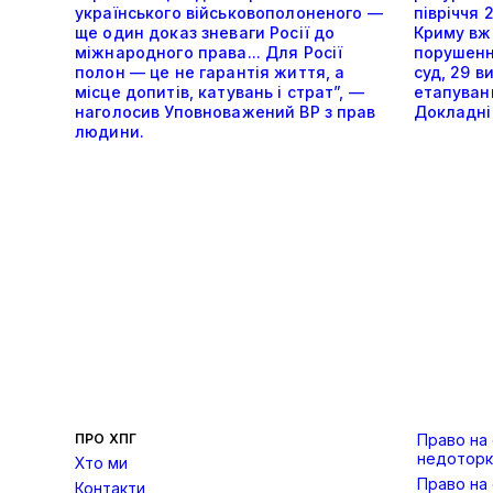
українського військовополоненого —
півріччя 
ще один доказ зневаги Росії до
Криму вже
міжнародного права... Для Росії
порушенн
полон — це не гарантія життя, а
суд, 29 в
місце допитів, катувань і страт”, —
етапуванн
наголосив Уповноважений ВР з прав
Докладніш
людини.
ПРО ХПГ
Право на
недоторк
Хто ми
Право на
Контакти