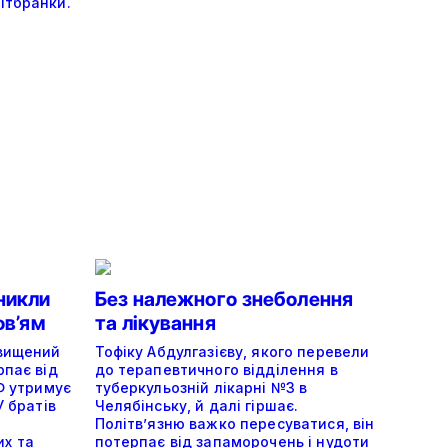
ітбранки.
никли
Без належного знеболення
ов’ям
та лікування
двищений
Тофіку Абдулгазієву, якого перевели
рпає від
до терапевтичного відділення в
РФ утримує
туберкульозній лікарні №3 в
У братів
Челябінську, й далі гіршає.
Політвʼязню важко пересуватися, він
х та
потерпає від запаморочень і нудоти