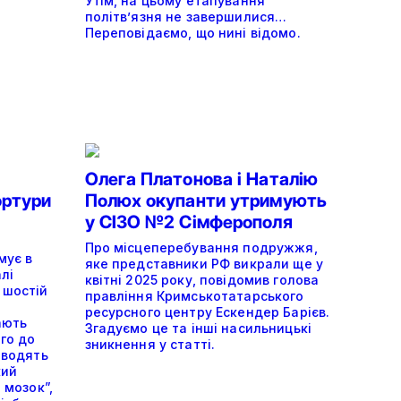
Утім, на цьому етапування
політвʼязня не завершилися…
Переповідаємо, що нині відомо.
Олега Платонова і Наталію
ортури
Полюх окупанти утримують
у СІЗО №2 Сімферополя
Про місцеперебування подружжя,
мує в
яке представники РФ викрали ще у
лі
квітні 2025 року, повідомив голова
 шостій
правління Кримськотатарського
ресурсного центру Ескендер Барієв.
ають
Згадуємо це та інші насильницькі
ого до
зникнення у статті.
оводять
кий
 мозок”,