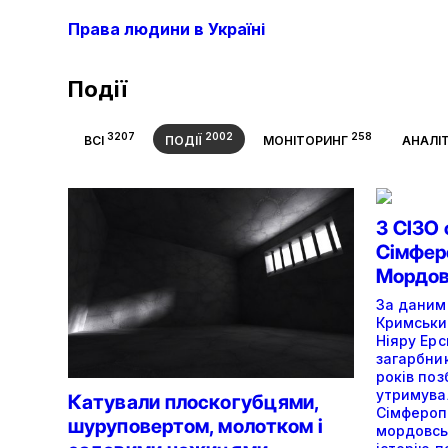
Права людини в Україні
Події
3207
2002
258
ВСІ
ПОДІЇ
МОНІТОРИНГ
АНАЛІ
З СІЗО
Сімферо
Мордов
За даними
Кримськи
Ніяру Ерс
загарбни
років поз
утримува
Катували плоскогубцями,
Сімферопо
шуруповертом, молотком і
мордовсь