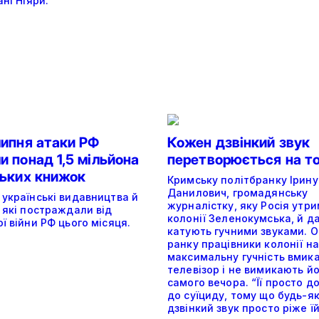
ані Ніяри.
липня атаки РФ
Кожен дзвінкий звук
 понад 1,5 мільйона
перетворюється на т
ських книжок
Кримську політбранку Ірину
Данилович, громадянську
 українські видавництва й
журналістку, яку Росія утри
 які постраждали від
колонії Зеленокумська, й да
ї війни РФ цього місяця.
катують гучними звуками. О
ранку працівники колонії на
максимальну гучність вмик
телевізор і не вимикають й
самого вечора. “Її просто д
до суїциду, тому що будь-я
дзвінкий звук просто ріже їй