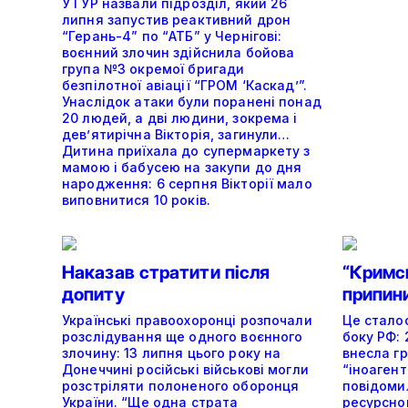
У ГУР назвали підрозділ, який 26
липня запустив реактивний дрон
“Герань-4” по “АТБ” у Чернігові:
воєнний злочин здійснила бойова
група №3 окремої бригади
безпілотної авіації “ГРОМ ‘Каскад’”.
Унаслідок атаки були поранені понад
20 людей, а дві людини, зокрема і
дев’ятирічна Вікторія, загинули…
Дитина приїхала до супермаркету з
мамою і бабусею на закупи до дня
народження: 6 серпня Вікторії мало
виповнитися 10 років.
Наказав стратити після
“Кримс
допиту
припин
Українські правоохоронці розпочали
Це сталос
розслідування ще одного воєнного
боку РФ: 
злочину: 13 липня цього року на
внесла г
Донеччині російські військові могли
“іноагент
розстріляти полоненого оборонця
повідоми
України. “Ще одна страта
ресурсно