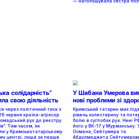
— наголошувала сестра пол
ька солідарність”
У Шабана Умерова ви
ила свою діяльність
нові проблеми зі здор
я через політичний тиск з
Кримський татарин має пі
26 червня країна-агресор
рівень холестерину та поте
ромадський рух до реєстру
болю в суглобах рук. Нині 
ів”. Тим часом, як
його у ВК-17 у Мурманську. 
ли у Кримськотатарському
Османа, Сейтумера та
му центрі, лише за перше
Абдулмеджита Сейтумерови