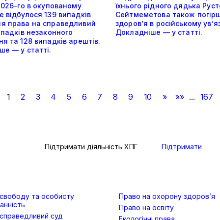
2026-го в окупованому
їхнього рідного дядька Рус
 відбулося 139 випадків
Сейтмеметова також погір
я права на справедливий
здоров’я в російському ув’я
ипадків незаконного
Докладніше — у статті.
я та 128 випадків арештів.
е — у статті.
1
2
3
4
5
6
7
8
9
10
»
»»
...
167
Підтримати діяльність ХПГ
Підтримати
 свободу та особисту
Право на охорону здоров’я
анність
Право на освіту
 справедливий суд
Екологічні права