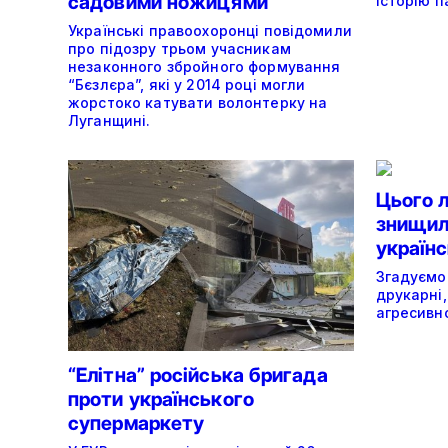
садовими ножицями
історію п
Українські правоохоронці повідомили
про підозру трьом учасникам
незаконного збройного формування
“Бєзлєра”, які у 2014 році могли
жорстоко катувати волонтерку на
Луганщині.
Цього 
знищили
україн
Згадуємо
друкарні,
агресивно
“Елітна” російська бригада
проти українського
супермаркету