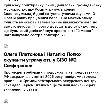
Кримську політбранку Ірину Данилович, громадянську
журналістку, яку Росія утримує в колонії
Зеленокумська, й далі катують гучними звуками. О
шостій ранку працівники колонії на максимальну
гучність вмикають телевізор і не вимикають його до
самого вечора. “Її просто доводять до суїциду, тому
що будь-який дзвінкий звук просто ріже їй мозок”, —
наголошувала сестра політбранки.
Олега Платонова і Наталію Полюх
окупанти утримують у СІЗО №2
Сімферополя
Про місцеперебування подружжя, яке представники
РФ викрали ще у квітні 2025 року, повідомив голова
правління Кримськотатарського ресурсного центру
Ескендер Барієв. Згадуємо це та інші насильницькі
зникнення у статті.