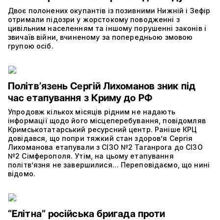
Двоє полонених окупантів із позивними Нижній і Зефір
отримали підозри у жорстокому поводженні з
цивільним населенням та іншому порушенні законів і
звичаїв війни, вчиненому за попередньою змовою
групою осіб.
Політвʼязень Сергій Лихоманов зник під
час етапування з Криму до РФ
Упродовж кількох місяців рідним не надають
інформації щодо його місцеперебування, повідомляв
Кримськотатарський ресурсний центр. Раніше КРЦ
довідався, що попри тяжкий стан здоров’я Сергія
Лихоманова етапували з СІЗО №2 Таганрога до СІЗО
№2 Сімферополя. Утім, на цьому етапування
політвʼязня не завершилися… Переповідаємо, що нині
відомо.
“Елітна” російська бригада проти