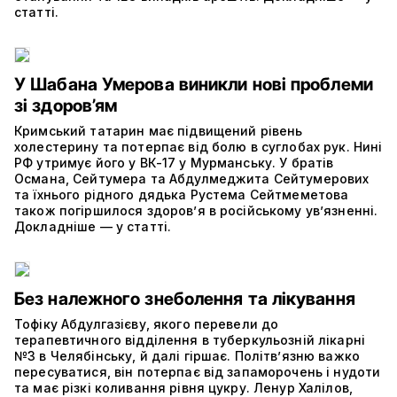
статті.
У Шабана Умерова виникли нові проблеми
зі здоров’ям
Кримський татарин має підвищений рівень
холестерину та потерпає від болю в суглобах рук. Нині
РФ утримує його у ВК-17 у Мурманську. У братів
Османа, Сейтумера та Абдулмеджита Сейтумерових
та їхнього рідного дядька Рустема Сейтмеметова
також погіршилося здоров’я в російському ув’язненні.
Докладніше — у статті.
Без належного знеболення та лікування
Тофіку Абдулгазієву, якого перевели до
терапевтичного відділення в туберкульозній лікарні
№3 в Челябінську, й далі гіршає. Політвʼязню важко
пересуватися, він потерпає від запаморочень і нудоти
та має різкі коливання рівня цукру. Ленур Халілов,