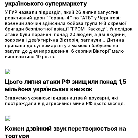
українського супермаркету
У ГУР назвали підрозділ, який 26 липня запустив
реактивний дрон “Герань-4” по “АТБ” у Чернігові:
воєнний злочин здійснила бойова група №3 окремої
бригади безпілотної авіації “ГРОМ ‘Каскад’”. Унаслідок
атаки були поранені понад 20 людей, а дві людини,
зокрема і дев’ятирічна Вікторія, загинули… Дитина
приїхала до супермаркету з мамою і бабусею на
закупи до дня народження: 6 серпня Вікторії мало
виповнитися 10 років.
Цього липня атаки РФ знищили понад 1,5
мільйона українських книжок
Згадуємо українські видавництва й друкарні, які
постраждали від агресивної війни РФ цього місяця.
Кожен дзвінкий звук перетворюється на
тортури