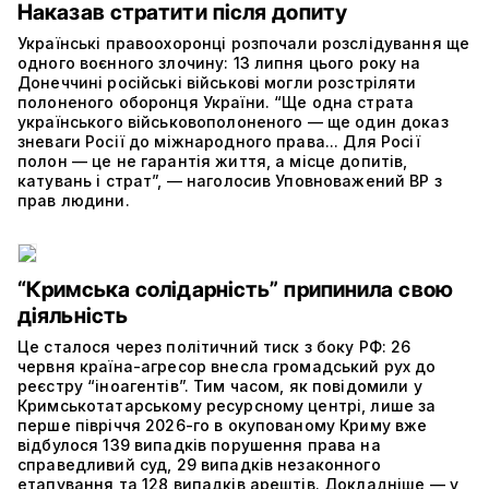
Наказав стратити після допиту
Українські правоохоронці розпочали розслідування ще
одного воєнного злочину: 13 липня цього року на
Донеччині російські військові могли розстріляти
полоненого оборонця України. “Ще одна страта
українського військовополоненого — ще один доказ
зневаги Росії до міжнародного права... Для Росії
полон — це не гарантія життя, а місце допитів,
катувань і страт”, — наголосив Уповноважений ВР з
прав людини.
“Кримська солідарність” припинила свою
діяльність
Це сталося через політичний тиск з боку РФ: 26
червня країна-агресор внесла громадський рух до
реєстру “іноагентів”. Тим часом, як повідомили у
Кримськотатарському ресурсному центрі, лише за
перше півріччя 2026-го в окупованому Криму вже
відбулося 139 випадків порушення права на
справедливий суд, 29 випадків незаконного
етапування та 128 випадків арештів. Докладніше — у