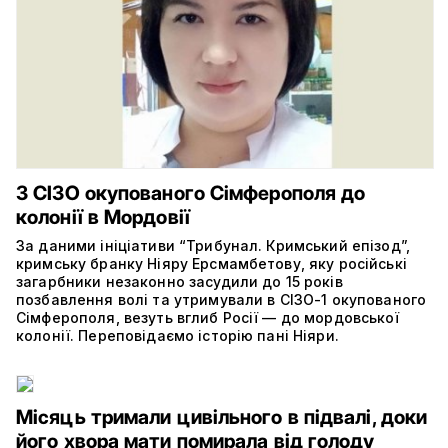
З СІЗО окупованого Сімферополя до
колонії в Мордовії
За даними ініціативи “Трибунал. Кримський епізод”,
кримську бранку Ніяру Ерсмамбетову, яку російські
загарбники незаконно засудили до 15 років
позбавлення волі та утримували в СІЗО-1 окупованого
Сімферополя, везуть вглиб Росії — до мордовської
колонії. Переповідаємо історію пані Ніяри.
Місяць тримали цивільного в підвалі, доки
його хвора мати помирала від голоду