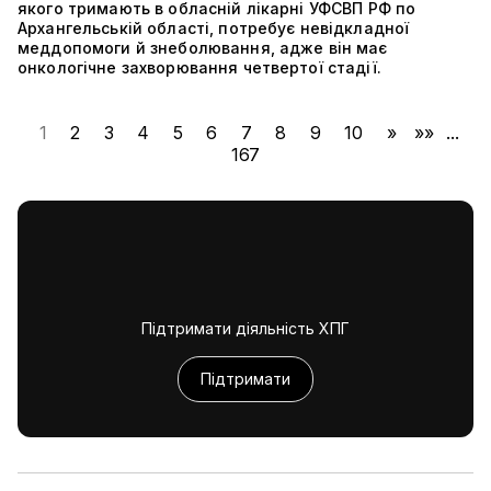
якого тримають в обласній лікарні УФСВП РФ по
Архангельській області, потребує невідкладної
меддопомоги й знеболювання, адже він має
онкологічне захворювання четвертої стадії.
1
2
3
4
5
6
7
8
9
10
»
»»
...
167
Підтримати діяльність ХПГ
Підтримати