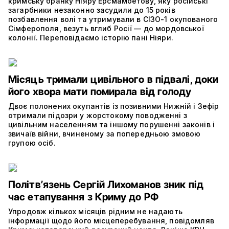
кримську бранку Ніяру Ерсмамбетову, яку російські
загарбники незаконно засудили до 15 років
позбавлення волі та утримували в СІЗО-1 окупованого
Сімферополя, везуть вглиб Росії — до мордовської
колонії. Переповідаємо історію пані Ніяри.
Місяць тримали цивільного в підвалі, доки
його хвора мати помирала від голоду
Двоє полонених окупантів із позивними Нижній і Зефір
отримали підозри у жорстокому поводженні з
цивільним населенням та іншому порушенні законів і
звичаїв війни, вчиненому за попередньою змовою
групою осіб.
Політвʼязень Сергій Лихоманов зник під
час етапування з Криму до РФ
Упродовж кількох місяців рідним не надають
інформації щодо його місцеперебування, повідомляв