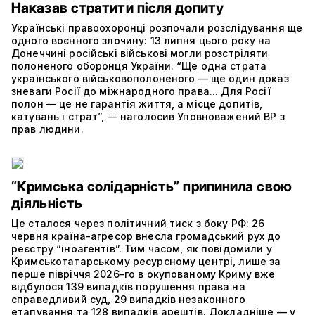
Наказав стратити після допиту
Українські правоохоронці розпочали розслідування ще
одного воєнного злочину: 13 липня цього року на
Донеччині російські військові могли розстріляти
полоненого оборонця України. “Ще одна страта
українського військовополоненого — ще один доказ
зневаги Росії до міжнародного права... Для Росії
полон — це не гарантія життя, а місце допитів,
катувань і страт”, — наголосив Уповноважений ВР з
прав людини.
“Кримська солідарність” припинила свою
діяльність
Це сталося через політичний тиск з боку РФ: 26
червня країна-агресор внесла громадський рух до
реєстру “іноагентів”. Тим часом, як повідомили у
Кримськотатарському ресурсному центрі, лише за
перше півріччя 2026-го в окупованому Криму вже
відбулося 139 випадків порушення права на
справедливий суд, 29 випадків незаконного
етапування та 128 випадків арештів. Докладніше — у