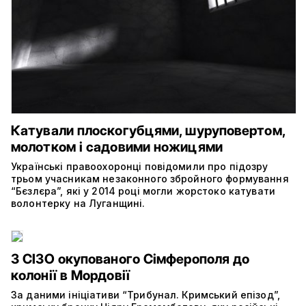
Катували плоскогубцями, шуруповертом,
молотком і садовими ножицями
Українські правоохоронці повідомили про підозру
трьом учасникам незаконного збройного формування
“Бєзлєра”, які у 2014 році могли жорстоко катувати
волонтерку на Луганщині.
З СІЗО окупованого Сімферополя до
колонії в Мордовії
За даними ініціативи “Трибунал. Кримський епізод”,