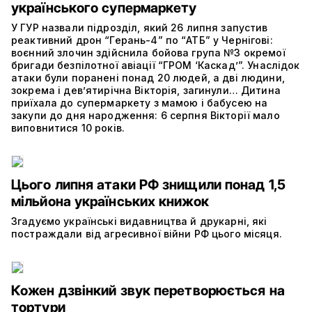
українського супермаркету
У ГУР назвали підрозділ, який 26 липня запустив
реактивний дрон “Герань-4” по “АТБ” у Чернігові:
воєнний злочин здійснила бойова група №3 окремої
бригади безпілотної авіації “ГРОМ ‘Каскад’”. Унаслідок
атаки були поранені понад 20 людей, а дві людини,
зокрема і дев’ятирічна Вікторія, загинули… Дитина
приїхала до супермаркету з мамою і бабусею на
закупи до дня народження: 6 серпня Вікторії мало
виповнитися 10 років.
Цього липня атаки РФ знищили понад 1,5
мільйона українських книжок
Згадуємо українські видавництва й друкарні, які
постраждали від агресивної війни РФ цього місяця.
Кожен дзвінкий звук перетворюється на
тортури