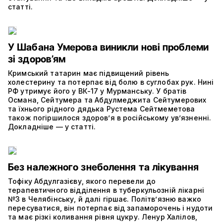
статті.
У Шабана Умерова виникли нові проблеми
зі здоров’ям
Кримський татарин має підвищений рівень
холестерину та потерпає від болю в суглобах рук. Нині
РФ утримує його у ВК-17 у Мурманську. У братів
Османа, Сейтумера та Абдулмеджита Сейтумерових
та їхнього рідного дядька Рустема Сейтмеметова
також погіршилося здоров’я в російському ув’язненні.
Докладніше — у статті.
Без належного знеболення та лікування
Тофіку Абдулгазієву, якого перевели до
терапевтичного відділення в туберкульозній лікарні
№3 в Челябінську, й далі гіршає. Політвʼязню важко
пересуватися, він потерпає від запаморочень і нудоти
та має різкі коливання рівня цукру. Ленур Халілов,