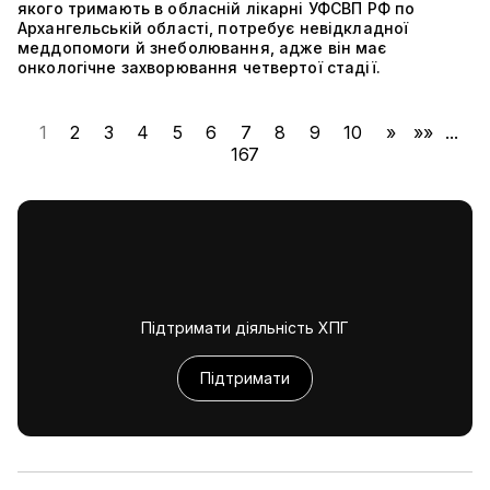
якого тримають в обласній лікарні УФСВП РФ по
Архангельській області, потребує невідкладної
меддопомоги й знеболювання, адже він має
онкологічне захворювання четвертої стадії.
1
2
3
4
5
6
7
8
9
10
»
»»
...
167
Підтримати діяльність ХПГ
Підтримати