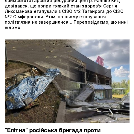
Кримськотатарський ресурсний центр. Раніше КРЦ
довідався, що попри тяжкий стан здоров’я Сергія
Лихоманова етапували з СІЗО №2 Таганрога до СІЗО
№2 Сімферополя. Утім, на цьому етапування
політвʼязня не завершилися… Переповідаємо, що нині
відомо.
“Елітна” російська бригада проти