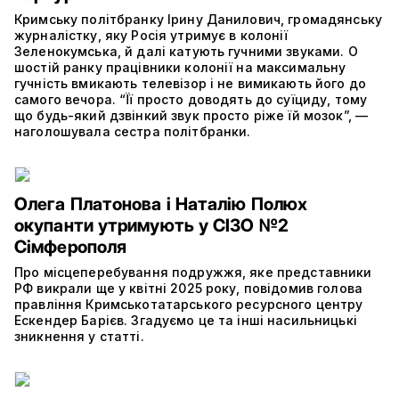
Кримську політбранку Ірину Данилович, громадянську
журналістку, яку Росія утримує в колонії
Зеленокумська, й далі катують гучними звуками. О
шостій ранку працівники колонії на максимальну
гучність вмикають телевізор і не вимикають його до
самого вечора. “Її просто доводять до суїциду, тому
що будь-який дзвінкий звук просто ріже їй мозок”, —
наголошувала сестра політбранки.
Олега Платонова і Наталію Полюх
окупанти утримують у СІЗО №2
Сімферополя
Про місцеперебування подружжя, яке представники
РФ викрали ще у квітні 2025 року, повідомив голова
правління Кримськотатарського ресурсного центру
Ескендер Барієв. Згадуємо це та інші насильницькі
зникнення у статті.