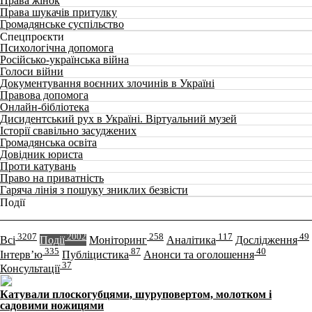
Права жінок
Права шукачів притулку
Громадянське суспільство
Спецпроєкти
Психологічна допомога
Російсько-українська війна
Голоси війни
Документування воєнних злочинів в Україні
Правова допомога
Онлайн-бібліотека
Дисидентський рух в Україні. Віртуальний музей
Історії свавільно засуджених
Громадянська освіта
Довідник юриста
Проти катувань
Право на приватність
Гаряча лінія з пошуку зниклих безвісти
Події
3207
2002
258
117
49
Всі
Події
Моніторинг
Аналітика
Дослідження
335
87
40
Інтерв’ю
Публіцистика
Анонси та оголошення
37
Консультації
Катували плоскогубцями, шуруповертом, молотком і
садовими ножицями