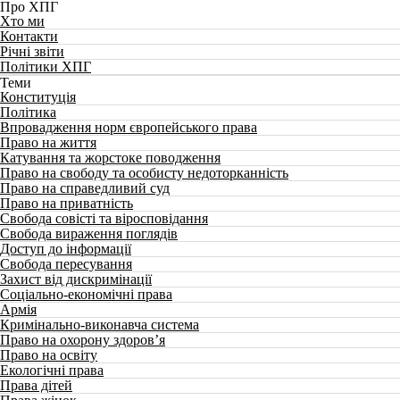
Про ХПГ
Хто ми
Контакти
Річні звіти
Політики ХПГ
Теми
Конституція
Політика
Впровадження норм європейського права
Право на життя
Катування та жорстоке поводження
Право на свободу та особисту недоторканність
Право на справедливий суд
Право на приватність
Свобода совісті та віросповідання
Свобода вираження поглядів
Доступ до інформації
Свобода пересування
Захист від дискримінації
Соціально-економічні права
Армія
Кримінально-виконавча система
Право на охорону здоров’я
Право на освіту
Екологічні права
Права дітей