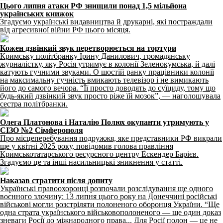
Цього липня атаки РФ знищили понад 1,5 мільйона
українських книжок
Згадуємо українські видавництва й друкарні, які постраждали
від агресивної війни РФ цього місяця.
Кожен дзвінкий звук перетворюється на тортури
Кримську політбранку Ірину Данилович, громадянську
журналістку, яку Росія утримує в колонії Зеленокумська, й далі
катують гучними звуками. О шостій ранку працівники колонії
на максимальну гучність вмикають телевізор і не вимикають
його до самого вечора. “Її просто доводять до суїциду, тому що
будь-який дзвінкий звук просто ріже їй мозок”, — наголошувала
сестра політбранки.
Олега Платонова і Наталію Полюх окупанти утримують у
СІЗО №2 Сімферополя
Про місцеперебування подружжя, яке представники РФ викрали
ще у квітні 2025 року, повідомив голова правління
Кримськотатарського ресурсного центру Ескендер Барієв.
Згадуємо це та інші насильницькі зникнення у статті.
Наказав стратити після допиту
Українські правоохоронці розпочали розслідування ще одного
воєнного злочину: 13 липня цього року на Донеччині російські
військові могли розстріляти полоненого оборонця України. “Ще
одна страта українського військовополоненого — ще один доказ
зневаги Росії до міжнародного права... Для Росії полон — це не