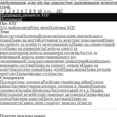
знеболювання, адже він має онкологічне захворювання четвертої
стадії.
1
2
3
4
5
6
7
8
9
10
»
»»
...
167
Підтримати діяльність ХПГ
Підтримати
Про ХПГ
Хто ми
Контакти
Річні звіти
Політики ХПГ
Теми
Конституція
Політика
Впровадження норм європейського
права
Право на життя
Катування та жорстоке поводження
Право
на свободу та особисту недоторканність
Право на справедливий
суд
Право на приватність
Свобода совісті та
віросповідання
Свобода вираження поглядів
Доступ до
інформації
Свобода пересування
Захист від
дискримінації
Соціально-економічні права
Армія
Кримінально-
виконавча система
Право на охорону здоров’я
Право на
освіту
Екологічні права
Права дітей
Права жінок
Права шукачів
притулку
Громадянське суспільство
Спецпроєкти
Психологічна допомога
Російсько-українська війна
Голоси
війни
Документування воєнних злочинів в Україні
Правова
допомога
Онлайн-бібліотека
Дисидентський рух в Україні.
Віртуальний музей
Історії свавільно засуджених
Громадянська
освіта
Довідник юриста
Проти катувань
Право на
приватність
Гаряча лінія з пошуку зниклих безвісти
Поштова розсилка новин