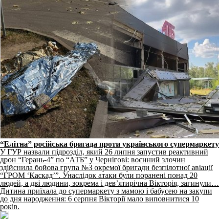
“Елітна” російська бригада проти українського супермаркету
У ГУР назвали підрозділ, який 26 липня запустив реактивний
дрон “Герань-4” по “АТБ” у Чернігові: воєнний злочин
здійснила бойова група №3 окремої бригади безпілотної авіації
“ГРОМ ‘Каскад’”. Унаслідок атаки були поранені понад 20
людей, а дві людини, зокрема і дев’ятирічна Вікторія, загинули…
Дитина приїхала до супермаркету з мамою і бабусею на закупи
до дня народження: 6 серпня Вікторії мало виповнитися 10
років.