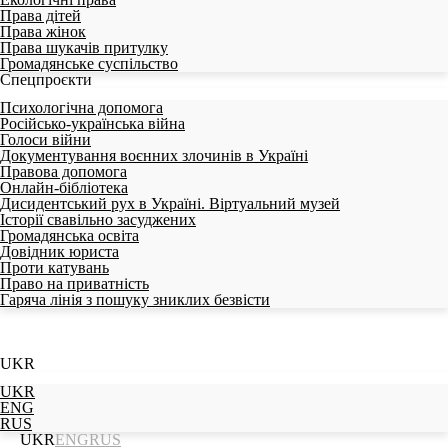
Права дітей
Права жінок
Права шукачів притулку
Громадянське суспільство
Спецпроєкти
Психологічна допомога
Російсько-українська війна
Голоси війни
Документування воєнних злочинів в Україні
Правова допомога
Онлайн-бібліотека
Дисидентський рух в Україні. Віртуальний музей
Історії свавільно засуджених
Громадянська освіта
Довідник юриста
Проти катувань
Право на приватність
Гаряча лінія з пошуку зниклих безвісти
UKR
UKR
ENG
RUS
UKR
ENG
RUS