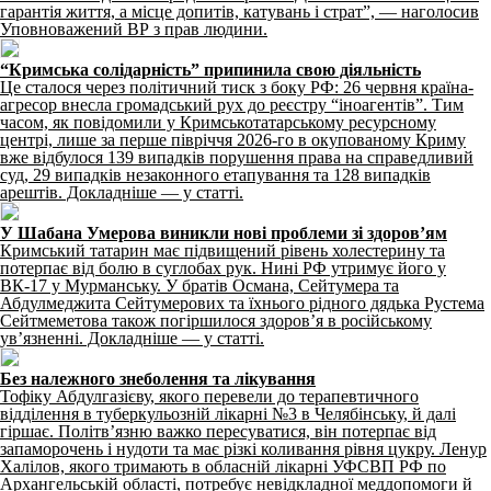
гарантія життя, а місце допитів, катувань і страт”, — наголосив
Уповноважений ВР з прав людини.
“Кримська солідарність” припинила свою діяльність
Це сталося через політичний тиск з боку РФ: 26 червня країна-
агресор внесла громадський рух до реєстру “іноагентів”. Тим
часом, як повідомили у Кримськотатарському ресурсному
центрі, лише за перше півріччя 2026-го в окупованому Криму
вже відбулося 139 випадків порушення права на справедливий
суд, 29 випадків незаконного етапування та 128 випадків
арештів. Докладніше — у статті.
У Шабана Умерова виникли нові проблеми зі здоров’ям
Кримський татарин має підвищений рівень холестерину та
потерпає від болю в суглобах рук. Нині РФ утримує його у
ВК-17 у Мурманську. У братів Османа, Сейтумера та
Абдулмеджита Сейтумерових та їхнього рідного дядька Рустема
Сейтмеметова також погіршилося здоров’я в російському
ув’язненні. Докладніше — у статті.
Без належного знеболення та лікування
Тофіку Абдулгазієву, якого перевели до терапевтичного
відділення в туберкульозній лікарні №3 в Челябінську, й далі
гіршає. Політвʼязню важко пересуватися, він потерпає від
запаморочень і нудоти та має різкі коливання рівня цукру. Ленур
Халілов, якого тримають в обласній лікарні УФСВП РФ по
Архангельській області, потребує невідкладної меддопомоги й