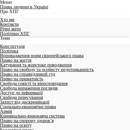
Меню
Права людини в Україні
Про ХПГ
Хто ми
Контакти
Річні звіти
Політики ХПГ
Теми
Конституція
Політика
Впровадження норм європейського права
Право на життя
Катування та жорстоке поводження
Право на свободу та особисту недоторканність
Право на справедливий суд
Право на приватність
Свобода совісті та віросповідання
Свобода вираження поглядів
Доступ до інформації
Свобода пересування
Захист від дискримінації
Соціально-економічні права
Армія
Кримінально-виконавча система
Право на охорону здоров’я
Право на освіту
Екологічні права