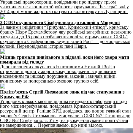
Українські правоохоронці повідомили про підозру трьом
учасникам незаконного збройного формування “Бєзлєра”, які у
2014 році могли жорстоко катувати волонтерку на Луганщині.
З СІЗО окупованого Сімферополя до колонії в Мордовії
За даними ініціативи “Трибунал. Кримський епізод”, кримську
бранку Ніяру Ерсмамбетову, яку російські загарбники незаконно
засудили до 15 років позбавлення волі та утримували в СІЗО-1
окупованого Сімферополя, везуть вглиб Росії — до мордовської
колонії. Переповідаємо історію пані Ніяри.
Місяць тримали цивільного в підвалі, доки його хвора мати
помирала від голоду
Двоє полонених окупантів із позивними Нижній і Зефір
отримали підозри у жорстокому поводженні з цивільним
населенням та іншому порушенні законів і звичаїв війни,
вчиненому за попередньою змовою групою осіб.
Політвʼязень Сергій Лихоманов зник під час етапування з
Криму до РФ
Упродовж кількох місяців рідним не надають інформації щодо
його місцеперебування, повідомляв Кримськотатарський
ресурсний центр. Раніше КРЦ довідався, що попри тяжкий стан
здоров’я Сергія Лихоманова етапували з СІЗО №2 Таганрога до
СІЗО №2 Сімферополя. Утім, на цьому етапування політвʼязня
не завершилися… Переповідаємо, що нині відомо.