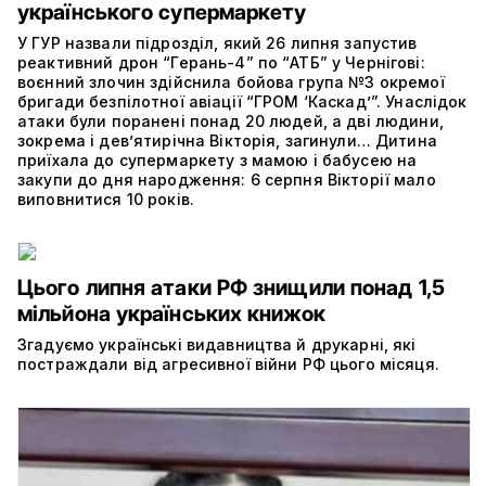
українського супермаркету
У ГУР назвали підрозділ, який 26 липня запустив
реактивний дрон “Герань-4” по “АТБ” у Чернігові:
воєнний злочин здійснила бойова група №3 окремої
бригади безпілотної авіації “ГРОМ ‘Каскад’”. Унаслідок
атаки були поранені понад 20 людей, а дві людини,
зокрема і дев’ятирічна Вікторія, загинули… Дитина
приїхала до супермаркету з мамою і бабусею на
закупи до дня народження: 6 серпня Вікторії мало
виповнитися 10 років.
Цього липня атаки РФ знищили понад 1,5
мільйона українських книжок
Згадуємо українські видавництва й друкарні, які
постраждали від агресивної війни РФ цього місяця.