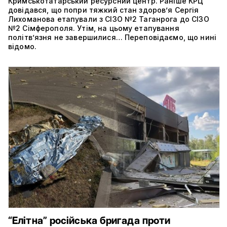
Кримськотатарський ресурсний центр. Раніше КРЦ
довідався, що попри тяжкий стан здоров’я Сергія
Лихоманова етапували з СІЗО №2 Таганрога до СІЗО
№2 Сімферополя. Утім, на цьому етапування
політвʼязня не завершилися… Переповідаємо, що нині
відомо.
“Елітна” російська бригада проти