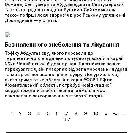
Османа, Сейтумера та Абдулмеджита Сейтумерових
та їхнього рідного дядька Рустема Сейтмеметова
також погіршилося здоров’я в російському ув’язненні.
Докладніше — у статті.
Без належного знеболення та лікування
Тофіку Абдулгазієву, якого перевели до
терапевтичного відділення в туберкульозній лікарні
№3 в Челябінську, й далі гіршає. Політвʼязню важко
пересуватися, він потерпає від запаморочень і нудоти
та має різкі коливання рівня цукру. Ленур Халілов,
якого тримають в обласній лікарні УФСВП РФ по
Архангельській області, потребує невідкладної
меддопомоги й знеболювання, адже він має
онкологічне захворювання четвертої стадії.
1
2
3
4
5
6
7
8
9
10
»
»»
...
167