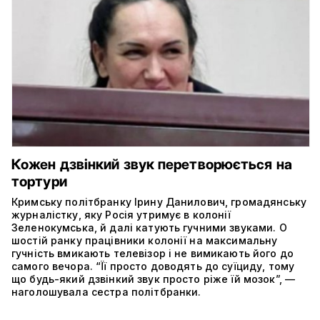
Кожен дзвінкий звук перетворюється на
тортури
Кримську політбранку Ірину Данилович, громадянську
журналістку, яку Росія утримує в колонії
Зеленокумська, й далі катують гучними звуками. О
шостій ранку працівники колонії на максимальну
гучність вмикають телевізор і не вимикають його до
самого вечора. “Її просто доводять до суїциду, тому
що будь-який дзвінкий звук просто ріже їй мозок”, —
наголошувала сестра політбранки.