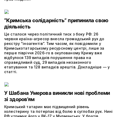
“Кримська солідарність” припинила свою
діяльність
Це сталося через політичний тиск з боку РФ: 26
червня країна-агресор внесла громадський рух до
реєстру “іноагентів”. Тим часом, як повідомили у
Кримськотатарському ресурсному центрі, лише за
перше півріччя 2026-го в окупованому Криму вже
відбулося 139 випадків порушення права на
справедливий суд, 29 випадків незаконного
етапування та 128 випадків арештів. Докладніше — у
статті.
У Шабана Умерова виникли нові проблеми
зі здоров’ям
Кримський татарин має підвищений рівень
холестерину та потерпає від болю в суглобах рук. Нині
РФ утримує його у ВК-17 у Мурманську. У братів