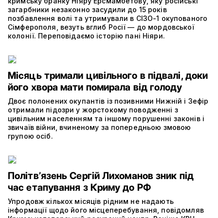
кримську бранку Ніяру Ерсмамбетову, яку російські
загарбники незаконно засудили до 15 років
позбавлення волі та утримували в СІЗО-1 окупованого
Сімферополя, везуть вглиб Росії — до мордовської
колонії. Переповідаємо історію пані Ніяри.
Місяць тримали цивільного в підвалі, доки
його хвора мати помирала від голоду
Двоє полонених окупантів із позивними Нижній і Зефір
отримали підозри у жорстокому поводженні з
цивільним населенням та іншому порушенні законів і
звичаїв війни, вчиненому за попередньою змовою
групою осіб.
Політвʼязень Сергій Лихоманов зник під
час етапування з Криму до РФ
Упродовж кількох місяців рідним не надають
інформації щодо його місцеперебування, повідомляв