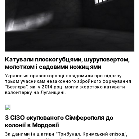
Катували плоскогубцями, шуруповертом,
молотком і садовими ножицями
Українські правоохоронці повідомили про підозру
трьом учасникам незаконного збройного формування
“Бєзлєра”, які у 2014 році могли жорстоко катувати
волонтерку на Луганщині.
З СІЗО окупованого Сімферополя до
колонії в Мордовії
За даними ініціативи “Трибунал. Кримський епізод”,