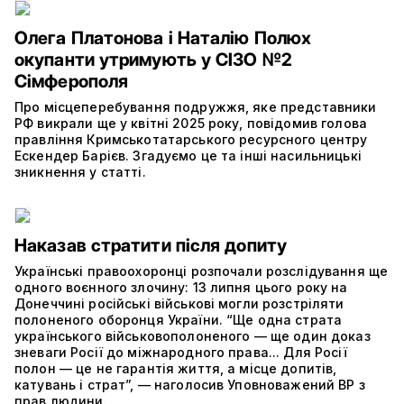
Олега Платонова і Наталію Полюх
окупанти утримують у СІЗО №2
Сімферополя
Про місцеперебування подружжя, яке представники
РФ викрали ще у квітні 2025 року, повідомив голова
правління Кримськотатарського ресурсного центру
Ескендер Барієв. Згадуємо це та інші насильницькі
зникнення у статті.
Наказав стратити після допиту
Українські правоохоронці розпочали розслідування ще
одного воєнного злочину: 13 липня цього року на
Донеччині російські військові могли розстріляти
полоненого оборонця України. “Ще одна страта
українського військовополоненого — ще один доказ
зневаги Росії до міжнародного права... Для Росії
полон — це не гарантія життя, а місце допитів,
катувань і страт”, — наголосив Уповноважений ВР з
прав людини.