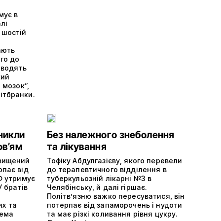
мує в
лі
 шостій
ають
ого до
оводять
кий
 мозок”,
ітбранки.
никли
Без належного знеболення
ов’ям
та лікування
двищений
Тофіку Абдулгазієву, якого перевели
рпає від
до терапевтичного відділення в
РФ утримує
туберкульозній лікарні №3 в
У братів
Челябінську, й далі гіршає.
Політвʼязню важко пересуватися, він
х та
потерпає від запаморочень і нудоти
тема
та має різкі коливання рівня цукру.