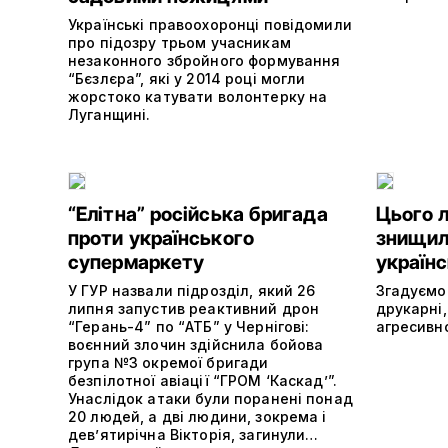
Українські правоохоронці повідомили
про підозру трьом учасникам
незаконного збройного формування
“Бєзлєра”, які у 2014 році могли
жорстоко катувати волонтерку на
Луганщині.
“Елітна” російська бригада
Цього 
проти українського
знищили
супермаркету
україн
У ГУР назвали підрозділ, який 26
Згадуємо
липня запустив реактивний дрон
друкарні,
“Герань-4” по “АТБ” у Чернігові:
агресивно
воєнний злочин здійснила бойова
група №3 окремої бригади
безпілотної авіації “ГРОМ ‘Каскад’”.
Унаслідок атаки були поранені понад
20 людей, а дві людини, зокрема і
дев’ятирічна Вікторія, загинули…