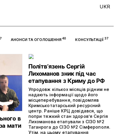
UKR
7
40
37
АНОНСИ ТА ОГОЛОШЕННЯ
КОНСУЛЬТАЦІЇ
Політвʼязень Сергій
Лихоманов зник під час
етапування з Криму до РФ
Упродовж кількох місяців рідним не
надають інформації щодо його
місцеперебування, повідомляв
Кримськотатарський ресурсний
центр. Раніше КРЦ довідався, що
попри тяжкий стан здоров’я Сергія
ьного в
Лихоманова етапували з СІЗО №2
ора мати
Таганрога до СІЗО №2 Сімферополя.
Утім, на цьому етапування