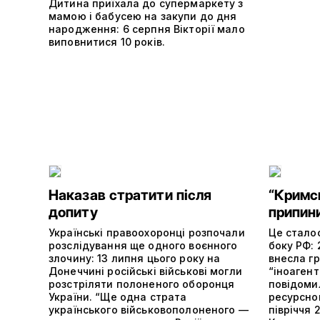
Дитина приїхала до супермаркету з
мамою і бабусею на закупи до дня
народження: 6 серпня Вікторії мало
виповнитися 10 років.
Наказав стратити після
“Кримс
допиту
припин
Українські правоохоронці розпочали
Це сталос
розслідування ще одного воєнного
боку РФ: 
злочину: 13 липня цього року на
внесла г
Донеччині російські військові могли
“іноагент
розстріляти полоненого оборонця
повідоми
України. “Ще одна страта
ресурсно
українського військовополоненого —
півріччя 