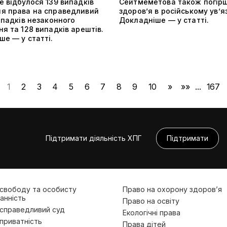
 відбулося 139 випадків
Сейтмеметова також погір
я права на справедливий
здоров’я в російському ув’я
ипадків незаконного
Докладніше — у статті.
я та 128 випадків арештів.
е — у статті.
1
2
3
4
5
6
7
8
9
10
»
»»
...
167
Підтримати діяльність ХПГ
Підтримати
 свободу та особисту
Право на охорону здоров’я
анність
Право на освіту
 справедливий суд
Екологічні права
приватність
Права дітей