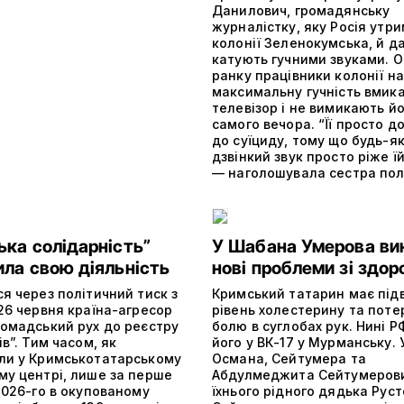
Данилович, громадянську
журналістку, яку Росія утри
колонії Зеленокумська, й да
катують гучними звуками. О
ранку працівники колонії на
максимальну гучність вмик
телевізор і не вимикають й
самого вечора. “Її просто д
до суїциду, тому що будь-я
дзвінкий звук просто ріже їй
— наголошувала сестра пол
ька солідарність”
У Шабана Умерова ви
ила свою діяльність
нові проблеми зі здор
я через політичний тиск з
Кримський татарин має пі
26 червня країна-агресор
рівень холестерину та поте
ромадський рух до реєстру
болю в суглобах рук. Нині 
ів”. Тим часом, як
його у ВК-17 у Мурманську. 
ли у Кримськотатарському
Османа, Сейтумера та
му центрі, лише за перше
Абдулмеджита Сейтумерови
2026-го в окупованому
їхнього рідного дядька Рус