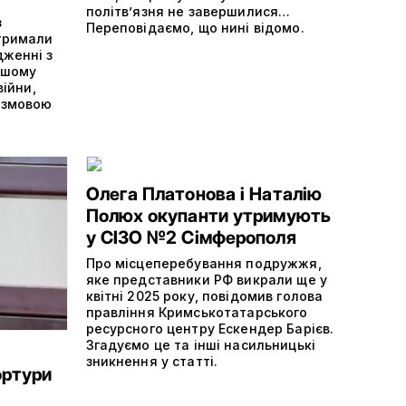
політвʼязня не завершилися…
з
Переповідаємо, що нині відомо.
отримали
дженні з
ншому
війни,
 змовою
Олега Платонова і Наталію
Полюх окупанти утримують
у СІЗО №2 Сімферополя
Про місцеперебування подружжя,
яке представники РФ викрали ще у
квітні 2025 року, повідомив голова
правління Кримськотатарського
ресурсного центру Ескендер Барієв.
Згадуємо це та інші насильницькі
зникнення у статті.
ортури