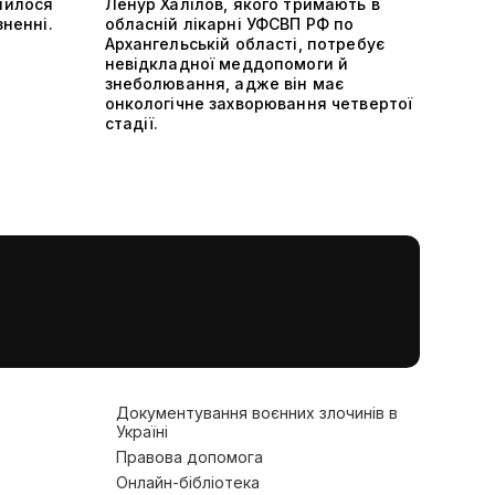
шилося
Ленур Халілов, якого тримають в
зненні.
обласній лікарні УФСВП РФ по
Архангельській області, потребує
невідкладної меддопомоги й
знеболювання, адже він має
онкологічне захворювання четвертої
стадії.
Документування воєнних злочинів в
Україні
Правова допомога
Онлайн-бібліотека