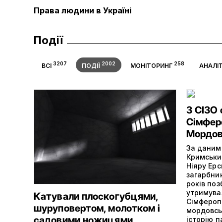
Права людини в Україні
Події
3207
2002
258
ВСІ
ПОДІЇ
МОНІТОРИНГ
АНАЛІ
З СІЗО
Сімферо
Мордов
За даними
Кримськи
Ніяру Ерс
загарбни
років поз
утримува
Катували плоскогубцями,
Сімферопо
шуруповертом, молотком і
мордовсь
садовими ножицями
історію п