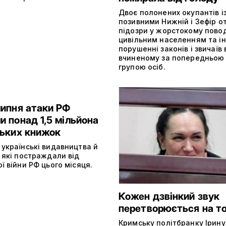
Двоє полонених окупантів і
позивними Нижній і Зефір 
підозри у жорстокому пово
цивільним населенням та і
порушенні законів і звичаїв 
вчиненому за попередньою
групою осіб.
липня атаки РФ
 понад 1,5 мільйона
ських книжок
 українські видавництва й
 які постраждали від
ї війни РФ цього місяця.
Кожен дзвінкий звук
перетворюється на т
Кримську політбранку Ірину