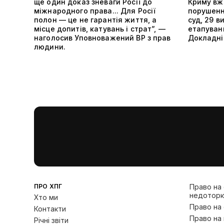
ще один доказ зневаги Росії до
Криму вже
міжнародного права... Для Росії
порушенн
полон — це не гарантія життя, а
суд, 29 в
місце допитів, катувань і страт”, —
етапуванн
наголосив Уповноважений ВР з прав
Докладніш
людини.
ПРО ХПГ
Право на
недоторк
Хто ми
Право на
Контакти
Право на 
Річні звіти