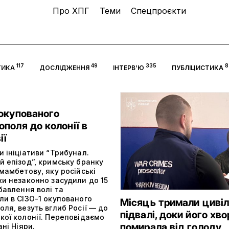
Про ХПГ
Теми
Спецпроєкти
117
49
335
8
ТИКА
ДОСЛІДЖЕННЯ
ІНТЕРВ’Ю
ПУБЛІЦИСТИКА
 окупованого
поля до колонії в
ії
 ініціативи “Трибунал.
й епізод”, кримську бранку
мамбетову, яку російські
ки незаконно засудили до 15
бавлення волі та
ли в СІЗО-1 окупованого
Місяць тримали цивіл
ля, везуть вглиб Росії — до
підвалі, доки його хв
кої колонії. Переповідаємо
помирала від голоду
ані Ніяри.