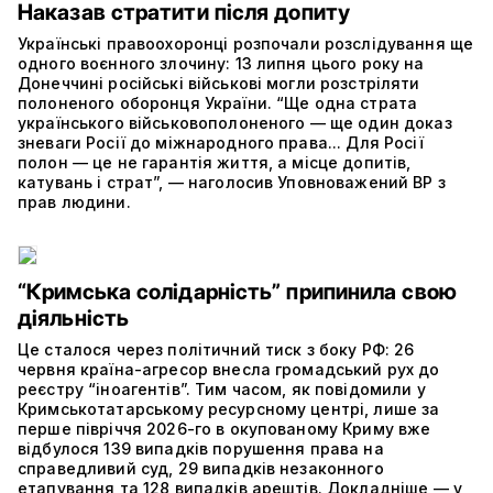
Наказав стратити після допиту
Українські правоохоронці розпочали розслідування ще
одного воєнного злочину: 13 липня цього року на
Донеччині російські військові могли розстріляти
полоненого оборонця України. “Ще одна страта
українського військовополоненого — ще один доказ
зневаги Росії до міжнародного права... Для Росії
полон — це не гарантія життя, а місце допитів,
катувань і страт”, — наголосив Уповноважений ВР з
прав людини.
“Кримська солідарність” припинила свою
діяльність
Це сталося через політичний тиск з боку РФ: 26
червня країна-агресор внесла громадський рух до
реєстру “іноагентів”. Тим часом, як повідомили у
Кримськотатарському ресурсному центрі, лише за
перше півріччя 2026-го в окупованому Криму вже
відбулося 139 випадків порушення права на
справедливий суд, 29 випадків незаконного
етапування та 128 випадків арештів. Докладніше — у