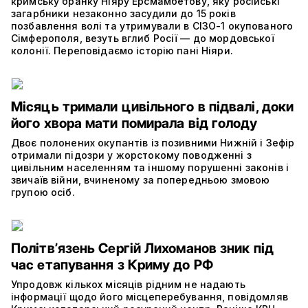
кримську бранку Ніяру Ерсмамбетову, яку російські
загарбники незаконно засудили до 15 років
позбавлення волі та утримували в СІЗО-1 окупованого
Сімферополя, везуть вглиб Росії — до мордовської
колонії. Переповідаємо історію пані Ніяри.
Місяць тримали цивільного в підвалі, доки
його хвора мати помирала від голоду
Двоє полонених окупантів із позивними Нижній і Зефір
отримали підозри у жорстокому поводженні з
цивільним населенням та іншому порушенні законів і
звичаїв війни, вчиненому за попередньою змовою
групою осіб.
Політвʼязень Сергій Лихоманов зник під
час етапування з Криму до РФ
Упродовж кількох місяців рідним не надають
інформації щодо його місцеперебування, повідомляв