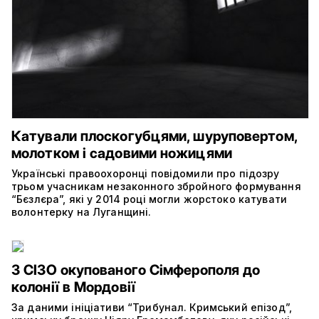
Катували плоскогубцями, шуруповертом,
молотком і садовими ножицями
Українські правоохоронці повідомили про підозру
трьом учасникам незаконного збройного формування
“Бєзлєра”, які у 2014 році могли жорстоко катувати
волонтерку на Луганщині.
З СІЗО окупованого Сімферополя до
колонії в Мордовії
За даними ініціативи “Трибунал. Кримський епізод”,