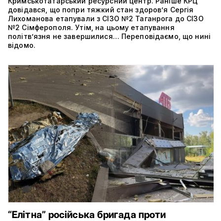
Кримськотатарський ресурсний центр. Раніше КРЦ
довідався, що попри тяжкий стан здоров’я Сергія
Лихоманова етапували з СІЗО №2 Таганрога до СІЗО
№2 Сімферополя. Утім, на цьому етапування
політвʼязня не завершилися… Переповідаємо, що нині
відомо.
“Елітна” російська бригада проти