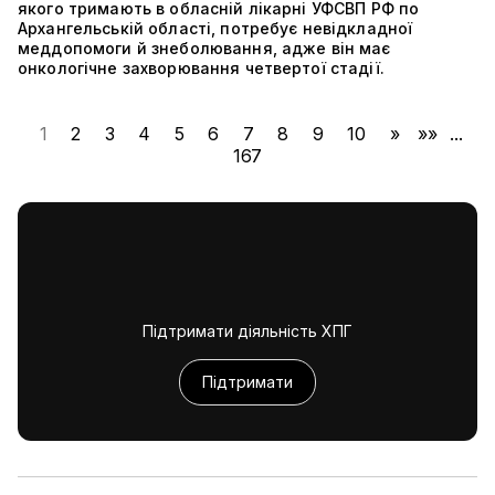
якого тримають в обласній лікарні УФСВП РФ по
Архангельській області, потребує невідкладної
меддопомоги й знеболювання, адже він має
онкологічне захворювання четвертої стадії.
1
2
3
4
5
6
7
8
9
10
»
»»
...
167
Підтримати діяльність ХПГ
Підтримати