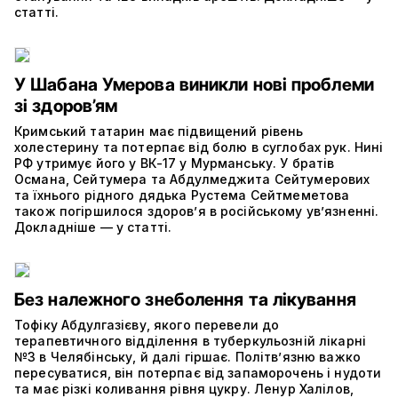
статті.
У Шабана Умерова виникли нові проблеми
зі здоров’ям
Кримський татарин має підвищений рівень
холестерину та потерпає від болю в суглобах рук. Нині
РФ утримує його у ВК-17 у Мурманську. У братів
Османа, Сейтумера та Абдулмеджита Сейтумерових
та їхнього рідного дядька Рустема Сейтмеметова
також погіршилося здоров’я в російському ув’язненні.
Докладніше — у статті.
Без належного знеболення та лікування
Тофіку Абдулгазієву, якого перевели до
терапевтичного відділення в туберкульозній лікарні
№3 в Челябінську, й далі гіршає. Політвʼязню важко
пересуватися, він потерпає від запаморочень і нудоти
та має різкі коливання рівня цукру. Ленур Халілов,