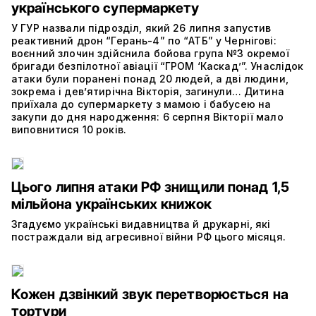
українського супермаркету
У ГУР назвали підрозділ, який 26 липня запустив
реактивний дрон “Герань-4” по “АТБ” у Чернігові:
воєнний злочин здійснила бойова група №3 окремої
бригади безпілотної авіації “ГРОМ ‘Каскад’”. Унаслідок
атаки були поранені понад 20 людей, а дві людини,
зокрема і дев’ятирічна Вікторія, загинули… Дитина
приїхала до супермаркету з мамою і бабусею на
закупи до дня народження: 6 серпня Вікторії мало
виповнитися 10 років.
Цього липня атаки РФ знищили понад 1,5
мільйона українських книжок
Згадуємо українські видавництва й друкарні, які
постраждали від агресивної війни РФ цього місяця.
Кожен дзвінкий звук перетворюється на
тортури