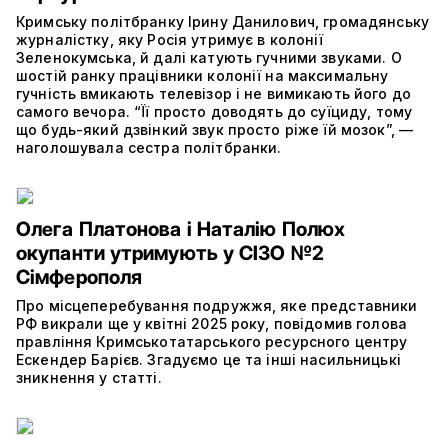
Кримську політбранку Ірину Данилович, громадянську
журналістку, яку Росія утримує в колонії
Зеленокумська, й далі катують гучними звуками. О
шостій ранку працівники колонії на максимальну
гучність вмикають телевізор і не вимикають його до
самого вечора. “Її просто доводять до суїциду, тому
що будь-який дзвінкий звук просто ріже їй мозок”, —
наголошувала сестра політбранки.
Олега Платонова і Наталію Полюх
окупанти утримують у СІЗО №2
Сімферополя
Про місцеперебування подружжя, яке представники
РФ викрали ще у квітні 2025 року, повідомив голова
правління Кримськотатарського ресурсного центру
Ескендер Барієв. Згадуємо це та інші насильницькі
зникнення у статті.