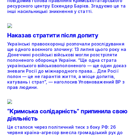
повідомив голова правління Кримськотатарського
ресурсного центру Ескендер Барієв. Згадуємо це та
інші насильницькі зникнення у статті.
Наказав стратити після допиту
Українські правоохоронці розпочали розслідування
ще одного воєнного злочину: 13 липня цього року на
Донеччині російські військові могли розстріляти
полоненого оборонця України. “Ще одна страта
українського військовополоненого — ще один доказ
зневаги Росії до міжнародного права... Для Росії
полон — це не гарантія життя, а місце допитів,
катувань і страт”, — наголосив Уповноважений ВР з
прав людини.
“Кримська солідарність” припинила свою
діяльність
Це сталося через політичний тиск з боку РФ: 26
червня країна-агресор внесла громадський рух до