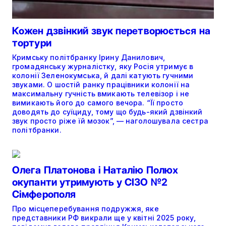
Кожен дзвінкий звук перетворюється на
тортури
Кримську політбранку Ірину Данилович,
громадянську журналістку, яку Росія утримує в
колонії Зеленокумська, й далі катують гучними
звуками. О шостій ранку працівники колонії на
максимальну гучність вмикають телевізор і не
вимикають його до самого вечора. “Її просто
доводять до суїциду, тому що будь-який дзвінкий
звук просто ріже їй мозок”, — наголошувала сестра
політбранки.
Олега Платонова і Наталію Полюх
окупанти утримують у СІЗО №2
Сімферополя
Про місцеперебування подружжя, яке
представники РФ викрали ще у квітні 2025 року,