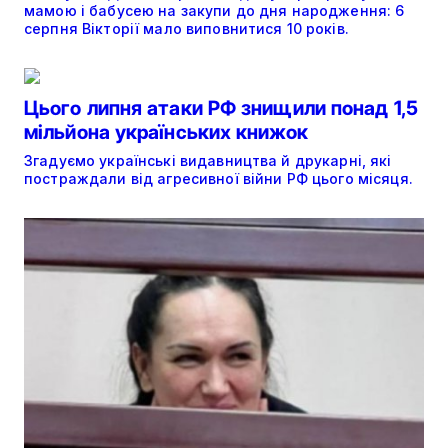
мамою і бабусею на закупи до дня народження: 6
серпня Вікторії мало виповнитися 10 років.
Цього липня атаки РФ знищили понад 1,5
мільйона українських книжок
Згадуємо українські видавництва й друкарні, які
постраждали від агресивної війни РФ цього місяця.