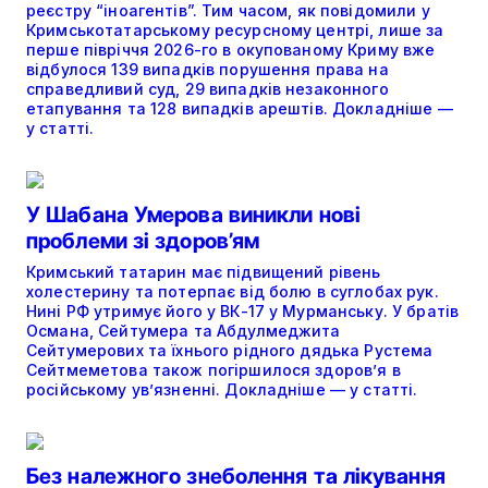
реєстру “іноагентів”. Тим часом, як повідомили у
Кримськотатарському ресурсному центрі, лише за
перше півріччя 2026-го в окупованому Криму вже
відбулося 139 випадків порушення права на
справедливий суд, 29 випадків незаконного
етапування та 128 випадків арештів. Докладніше —
у статті.
У Шабана Умерова виникли нові
проблеми зі здоров’ям
Кримський татарин має підвищений рівень
холестерину та потерпає від болю в суглобах рук.
Нині РФ утримує його у ВК-17 у Мурманську. У братів
Османа, Сейтумера та Абдулмеджита
Сейтумерових та їхнього рідного дядька Рустема
Сейтмеметова також погіршилося здоров’я в
російському ув’язненні. Докладніше — у статті.
Без належного знеболення та лікування