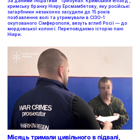
За даними ініціативи “Трибунал. Кримський епізод”,
кримську бранку Ніяру Ерсмамбетову, яку російські
загарбники незаконно засудили до 15 років
позбавлення волі та утримували в СІЗО-1
окупованого Сімферополя, везуть вглиб Росії — до
мордовської колонії. Переповідаємо історію пані
Ніяри.
Місяць тримали цивільного в підвалі,