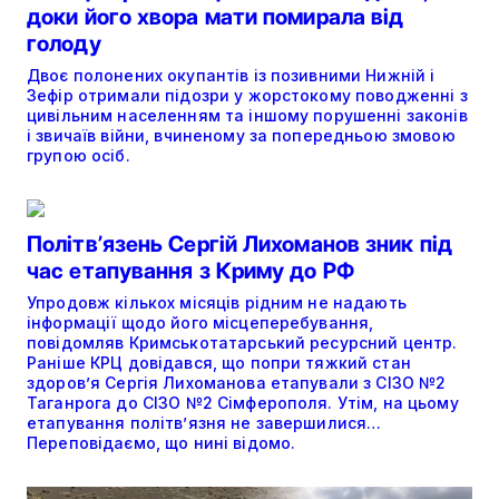
доки його хвора мати помирала від
голоду
Двоє полонених окупантів із позивними Нижній і
Зефір отримали підозри у жорстокому поводженні з
цивільним населенням та іншому порушенні законів
і звичаїв війни, вчиненому за попередньою змовою
групою осіб.
Політвʼязень Сергій Лихоманов зник під
час етапування з Криму до РФ
Упродовж кількох місяців рідним не надають
інформації щодо його місцеперебування,
повідомляв Кримськотатарський ресурсний центр.
Раніше КРЦ довідався, що попри тяжкий стан
здоров’я Сергія Лихоманова етапували з СІЗО №2
Таганрога до СІЗО №2 Сімферополя. Утім, на цьому
етапування політвʼязня не завершилися…
Переповідаємо, що нині відомо.