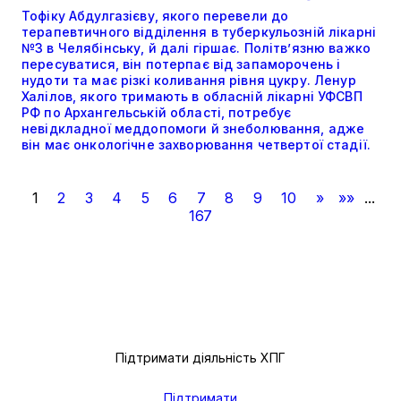
Тофіку Абдулгазієву, якого перевели до
терапевтичного відділення в туберкульозній лікарні
№3 в Челябінську, й далі гіршає. Політвʼязню важко
пересуватися, він потерпає від запаморочень і
нудоти та має різкі коливання рівня цукру. Ленур
Халілов, якого тримають в обласній лікарні УФСВП
РФ по Архангельській області, потребує
невідкладної меддопомоги й знеболювання, адже
він має онкологічне захворювання четвертої стадії.
1
2
3
4
5
6
7
8
9
10
»
»»
...
167
Підтримати діяльність ХПГ
Підтримати