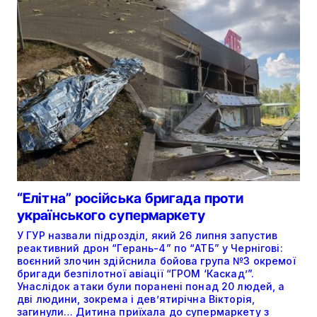
“Елітна” російська бригада проти
українського супермаркету
У ГУР назвали підрозділ, який 26 липня запустив
реактивний дрон “Герань-4” по “АТБ” у Чернігові:
воєнний злочин здійснила бойова група №3 окремої
бригади безпілотної авіації “ГРОМ ‘Каскад’”.
Унаслідок атаки були поранені понад 20 людей, а
дві людини, зокрема і дев’ятирічна Вікторія,
загинули… Дитина приїхала до супермаркету з