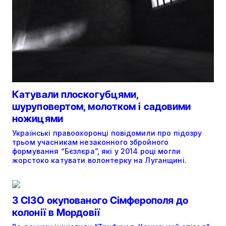
Катували плоскогубцями,
шуруповертом, молотком і садовими
ножицями
Українські правоохоронці повідомили про підозру
трьом учасникам незаконного збройного
формування “Бєзлєра”, які у 2014 році могли
жорстоко катувати волонтерку на Луганщині.
З СІЗО окупованого Сімферополя до
колонії в Мордовії