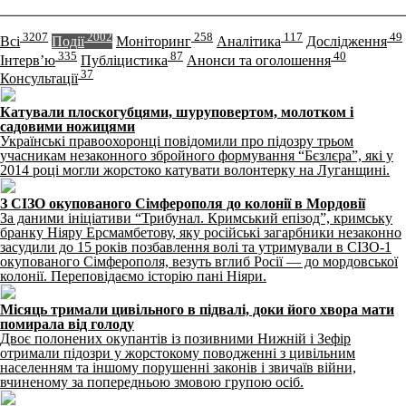
3207
2002
258
117
49
Всі
Події
Моніторинг
Аналітика
Дослідження
335
87
40
Інтерв’ю
Публіцистика
Анонси та оголошення
37
Консультації
Катували плоскогубцями, шуруповертом, молотком і
садовими ножицями
Українські правоохоронці повідомили про підозру трьом
учасникам незаконного збройного формування “Бєзлєра”, які у
2014 році могли жорстоко катувати волонтерку на Луганщині.
З СІЗО окупованого Сімферополя до колонії в Мордовії
За даними ініціативи “Трибунал. Кримський епізод”, кримську
бранку Ніяру Ерсмамбетову, яку російські загарбники незаконно
засудили до 15 років позбавлення волі та утримували в СІЗО-1
окупованого Сімферополя, везуть вглиб Росії — до мордовської
колонії. Переповідаємо історію пані Ніяри.
Місяць тримали цивільного в підвалі, доки його хвора мати
помирала від голоду
Двоє полонених окупантів із позивними Нижній і Зефір
отримали підозри у жорстокому поводженні з цивільним
населенням та іншому порушенні законів і звичаїв війни,
вчиненому за попередньою змовою групою осіб.