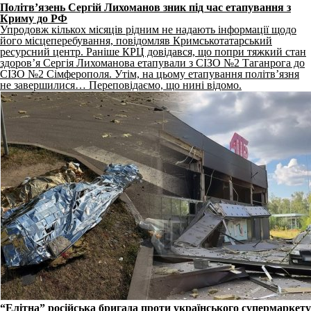
Політвʼязень Сергій Лихоманов зник під час етапування з
Криму до РФ
Упродовж кількох місяців рідним не надають інформації щодо
його місцеперебування, повідомляв Кримськотатарський
ресурсний центр. Раніше КРЦ довідався, що попри тяжкий стан
здоров’я Сергія Лихоманова етапували з СІЗО №2 Таганрога до
СІЗО №2 Сімферополя. Утім, на цьому етапування політвʼязня
не завершилися… Переповідаємо, що нині відомо.
“Елітна” російська бригада проти українського супермаркету