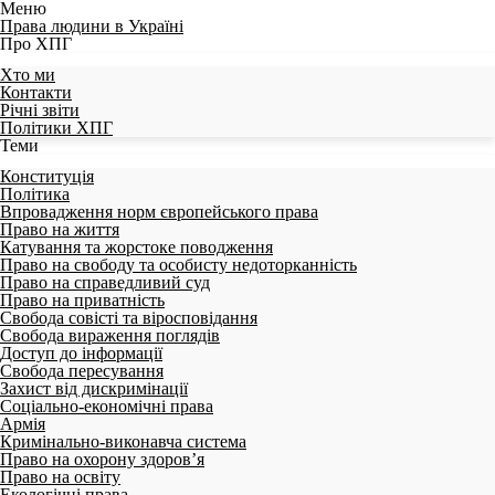
Меню
Права людини в Україні
Про ХПГ
Хто ми
Контакти
Річні звіти
Політики ХПГ
Теми
Конституція
Політика
Впровадження норм європейського права
Право на життя
Катування та жорстоке поводження
Право на свободу та особисту недоторканність
Право на справедливий суд
Право на приватність
Свобода совісті та віросповідання
Свобода вираження поглядів
Доступ до інформації
Свобода пересування
Захист від дискримінації
Соціально-економічні права
Армія
Кримінально-виконавча система
Право на охорону здоров’я
Право на освіту
Екологічні права