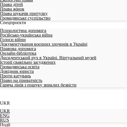
Права дітей
Права жінок
Права шукачів притулку
Громадянське суспільство
Спецпроєкти
Психологічна допомога
Російсько-українська війна
Голоси війни
Документування воєнних злочинів в Україні
Правова допомога
Онлайн-бібліотека
Дисидентський рух в Україні. Віртуальний музей
Історії свавільно засуджених
Громадянська освіта
Довідник юриста
Проти катувань
Право на приватність
Гаряча лінія з пошуку зниклих безвісти
UKR
UKR
ENG
RUS
Події