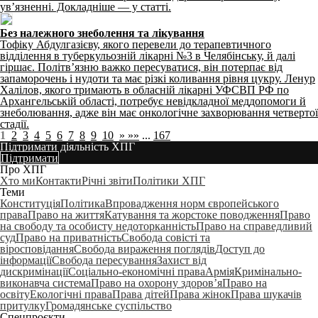
ув’язненні. Докладніше — у статті.
Без належного знеболення та лікування
Тофіку Абдулгазієву, якого перевели до терапевтичного
відділення в туберкульозній лікарні №3 в Челябінську, й далі
гіршає. Політвʼязню важко пересуватися, він потерпає від
запаморочень і нудоти та має різкі коливання рівня цукру. Ленур
Халілов, якого тримають в обласній лікарні УФСВП РФ по
Архангельській області, потребує невідкладної меддопомоги й
знеболювання, адже він має онкологічне захворювання четвертої
стадії.
1
2
3
4
5
6
7
8
9
10
»
»»
...
167
Підтримати діяльність ХПГ
Підтримати
Про ХПГ
Хто ми
Контакти
Річні звіти
Політики ХПГ
Теми
Конституція
Політика
Впровадження норм європейського
права
Право на життя
Катування та жорстоке поводження
Право
на свободу та особисту недоторканність
Право на справедливий
суд
Право на приватність
Свобода совісті та
віросповідання
Свобода вираження поглядів
Доступ до
інформації
Свобода пересування
Захист від
дискримінації
Соціально-економічні права
Армія
Кримінально-
виконавча система
Право на охорону здоров’я
Право на
освіту
Екологічні права
Права дітей
Права жінок
Права шукачів
притулку
Громадянське суспільство
Спецпроєкти