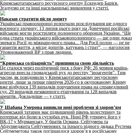
Кримськотатарського ресурсного центру Ескендер Барієв.
Згадуємо це та інші насильницькі зникнення у статті.
Наказав стратити після допиту
Українські правоохоронці розпочали розслідування ще одного
воєнного злочину: 13 липня цього року на Донеччині російські
військові могли розстріляти полоненого оборонця України. “Ще
одна страта українського військовополоненого — ще один доказ
зневаги Росії до міжнародного права... Для Росії полон — це не
гарантія життя, а місце допитів, катувань і страт”, — наголосив
Уповноважений ВР з прав людини.
“Кримська солідарність” припинила свою діяльність
Це сталося через політичний тиск з боку РФ: 26 червня країна-
агресор внесла громадський рух до реєстру “іноагентів”. Тим
часом, як повідомили у Кримськотатарському ресурсному
центрі, лише за перше півріччя 2026-го в окупованому Криму
вже відбулося 139 випадків порушення права на справедливий
суд, 29 випадків незаконного етапування та 128 випадків
арештів. Докладніше — у статті.
У Шабана Умерова виникли нові проблеми зі здоров’ям
Кримський татарин має підвищений рівень холестерину та
потерпає від болю в суглобах рук. Нині РФ утримує його у
ВК-17 у Мурманську. У братів Османа, Сейтумера та
Абдулмеджита Сейтумерових та їхнього рідного дядька Рустема
Сейтмеметова також погіршилося здоров’я в російському