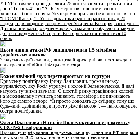
У ГУР назвали підрозділ, який 26 липня запустив реактивний
дрон “Герань-4” по “АТБ” у Чернігові: воєнний злочин
здійснила бойова група №3 окремої бригади безпілотної авіації
“ГРОМ ‘Каскад’”. Унаслідок атаки були поранені понад 20
людей, а дві людини, зокрема і дев’ятирічна Вікторія, загинули…
Дитина приїхала до супермаркету з мамою і бабусею на закупи
до дня народження: 6 серпня Вікторії мало виповнитися 10
років.
Цього липня атаки РФ знищили понад 1,5 мільйона
українських книжок
Згадуємо українські видавництва й друкарні, які постраждали
від агресивної війни РФ цього місяця.
Кожен дзвінкий звук перетворюється на тортури
Кримську політбранку Ірину Данилович, громадянську
журналістку, яку Росія утримує в колонії Зеленокумська, й далі
катують гучними звуками. О шостій ранку працівники колонії
на максимальну гучність вмикають телевізор і не вимикають
його до самого вечора. “Її просто доводять до суїциду, тому що
будь-який дзвінкий звук просто ріже їй мозок”, — наголошувала
сестра політбранки.
Олега Платонова і Наталію Полюх окупанти утримують у
СІЗО №2 Сімферополя
Про місцеперебування подружжя, яке представники РФ викрали
ще у квітні 2025 року, повідомив голова правління