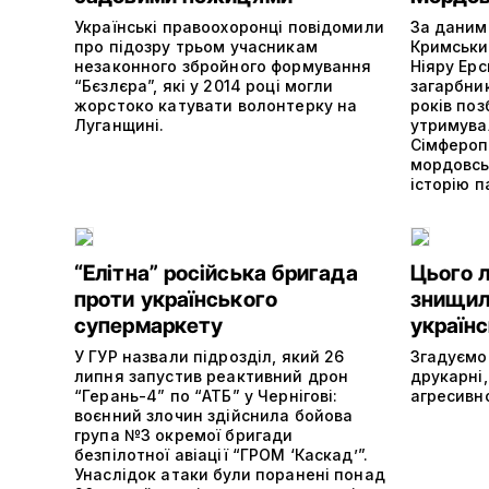
Українські правоохоронці повідомили
За даними
про підозру трьом учасникам
Кримськи
незаконного збройного формування
Ніяру Ерс
“Бєзлєра”, які у 2014 році могли
загарбни
жорстоко катувати волонтерку на
років поз
Луганщині.
утримува
Сімферопо
мордовсь
історію п
“Елітна” російська бригада
Цього 
проти українського
знищили
супермаркету
україн
У ГУР назвали підрозділ, який 26
Згадуємо
липня запустив реактивний дрон
друкарні,
“Герань-4” по “АТБ” у Чернігові:
агресивно
воєнний злочин здійснила бойова
група №3 окремої бригади
безпілотної авіації “ГРОМ ‘Каскад’”.
Унаслідок атаки були поранені понад