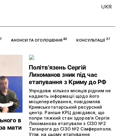
UKR
7
40
37
АНОНСИ ТА ОГОЛОШЕННЯ
КОНСУЛЬТАЦІЇ
Політвʼязень Сергій
Лихоманов зник під час
етапування з Криму до РФ
Упродовж кількох місяців рідним не
надають інформації щодо його
місцеперебування, повідомляв
Кримськотатарський ресурсний
центр. Раніше КРЦ довідався, що
попри тяжкий стан здоров’я Сергія
ьного в
Лихоманова етапували з СІЗО №2
ора мати
Таганрога до СІЗО №2 Сімферополя.
Утім, на цьому етапування