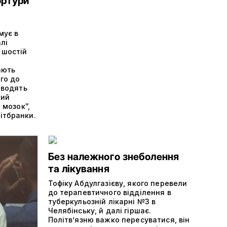
ортури
мує в
лі
 шостій
ають
ого до
оводять
кий
 мозок”,
ітбранки.
Без належного знеболення
та лікування
Тофіку Абдулгазієву, якого перевели
до терапевтичного відділення в
туберкульозній лікарні №3 в
Челябінську, й далі гіршає.
Політвʼязню важко пересуватися, він