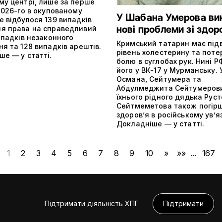
му центрі, лише за перше
2026-го в окупованому
У Шабана Умерова ви
 відбулося 139 випадків
нові проблеми зі здор
я права на справедливий
ипадків незаконного
Кримський татарин має пі
я та 128 випадків арештів.
рівень холестерину та поте
е — у статті.
болю в суглобах рук. Нині 
його у ВК-17 у Мурманську. 
Османа, Сейтумера та
Абдулмеджита Сейтумерови
їхнього рідного дядька Рус
Сейтмеметова також погір
здоров’я в російському ув’я
Докладніше — у статті.
1
2
3
4
5
6
7
8
9
10
»
»»
...
167
Підтримати діяльність ХПГ
Підтримати