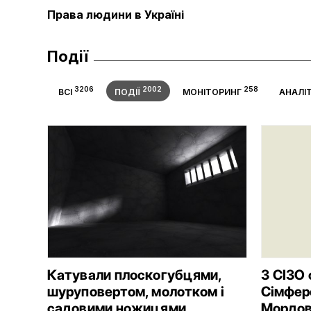
Права людини в Україні
Події
3206
2002
258
ВСІ
ПОДІЇ
МОНІТОРИНГ
АНАЛІ
Катували плоскогубцями,
З СІЗО
шуруповертом, молотком і
Сімферо
садовими ножицями
Мордов