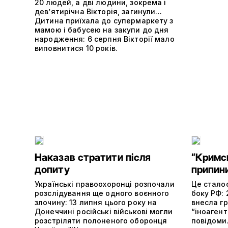
20 людей, а дві людини, зокрема і
дев’ятирічна Вікторія, загинули…
Дитина приїхала до супермаркету з
мамою і бабусею на закупи до дня
народження: 6 серпня Вікторії мало
виповнитися 10 років.
Наказав стратити після
“Кримс
допиту
припин
Українські правоохоронці розпочали
Це сталос
розслідування ще одного воєнного
боку РФ: 
злочину: 13 липня цього року на
внесла г
Донеччині російські військові могли
“іноагент
розстріляти полоненого оборонця
повідоми