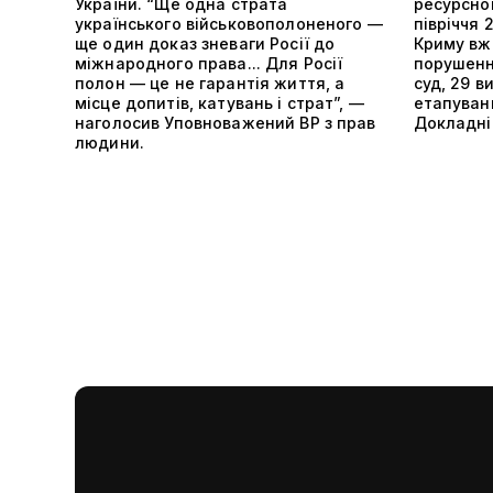
України. “Ще одна страта
ресурсно
українського військовополоненого —
півріччя 
ще один доказ зневаги Росії до
Криму вже
міжнародного права... Для Росії
порушенн
полон — це не гарантія життя, а
суд, 29 в
місце допитів, катувань і страт”, —
етапуванн
наголосив Уповноважений ВР з прав
Докладніш
людини.