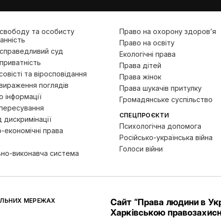
 свободу та особисту
Право на охорону здоров’я
анність
Право на освіту
 справедливий суд
Екологічні права
приватність
Права дітей
овісті та віросповідання
Права жінок
вираження поглядів
Права шукачів притулку
 інформації
Громадянське суспільство
пересування
СПЕЦПРОЄКТИ
д дискримінації
Психологічна допомога
-економічні права
Російсько-українська війна
Голоси війни
ьно-виконавча система
АЛЬНИХ МЕРЕЖАХ
Сайт “Права людини в Укр
Харківською правозахисн