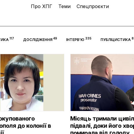
Про ХПГ
Теми
Спецпроєкти
117
49
335
8
ТИКА
ДОСЛІДЖЕННЯ
ІНТЕРВ’Ю
ПУБЛІЦИСТИКА
 окупованого
Місяць тримали цивіл
поля до колонії в
підвалі, доки його хв
ії
помирала від голоду