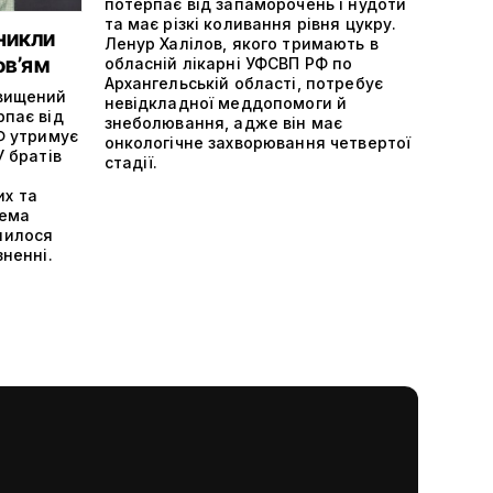
потерпає від запаморочень і нудоти
та має різкі коливання рівня цукру.
никли
Ленур Халілов, якого тримають в
ов’ям
обласній лікарні УФСВП РФ по
Архангельській області, потребує
двищений
невідкладної меддопомоги й
рпає від
знеболювання, адже він має
РФ утримує
онкологічне захворювання четвертої
У братів
стадії.
х та
тема
шилося
зненні.