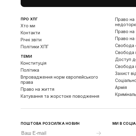
ПРО ХПГ
Право на
недоторк
Хто ми
Право на
Контакти
Право на 
Річні звіти
Свобода с
Політики ХПГ
Свобода 
ТЕМИ
Доступ до
Конституція
Свобода 
Політика
Захист ві
Впровадження норм європейського
Соціально
права
Армія
Право на життя
Кримінал
Катування та жорстоке поводження
ПОШТОВА РОЗСИЛКА НОВИН
МИ В СОЦІ