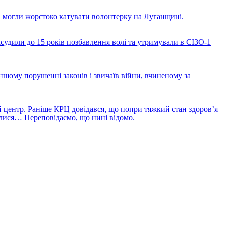
і могли жорстоко катувати волонтерку на Луганщині.
асудили до 15 років позбавлення волі та утримували в СІЗО-1
шому порушенні законів і звичаїв війни, вчиненому за
 центр. Раніше КРЦ довідався, що попри тяжкий стан здоров’я
лися… Переповідаємо, що нині відомо.