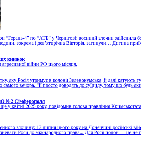
он “Герань-4” по “АТБ” у Чернігові: воєнний злочин здійснила б
 людини, зокрема і дев’ятирічна Вікторія, загинули… Дитина приї
ких книжок
д агресивної війни РФ цього місяця.
у, яку Росія утримує в колонії Зеленокумська, й далі катують г
 самого вечора. “Її просто доводять до суїциду, тому що будь-як
ІЗО №2 Сімферополя
 у квітні 2025 року, повідомив голова правління Кримськотатар
єнного злочину: 13 липня цього року на Донеччині російські ві
еваги Росії до міжнародного права... Для Росії полон — це не га