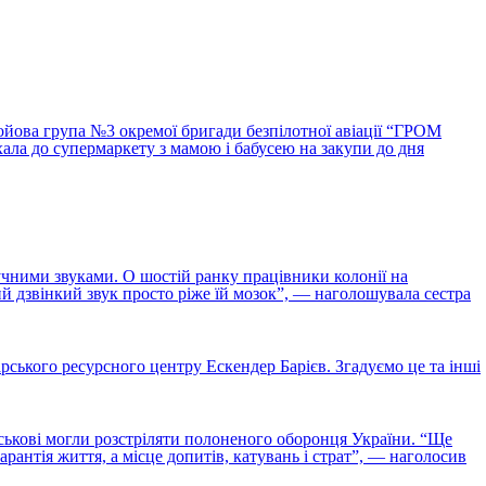
ойова група №3 окремої бригади безпілотної авіації “ГРОМ
хала до супермаркету з мамою і бабусею на закупи до дня
учними звуками. О шостій ранку працівники колонії на
ий дзвінкий звук просто ріже їй мозок”, — наголошувала сестра
ського ресурсного центру Ескендер Барієв. Згадуємо це та інші
йськові могли розстріляти полоненого оборонця України. “Ще
рантія життя, а місце допитів, катувань і страт”, — наголосив