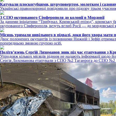
Катували плоскогубцями, шуруповертом, молотком і садов
Українські правоохоронці повідомили про підозру трьом учасник
З СІЗО окупованого Сімферополя до колонії в Мордовії
За даними ініціативи “Трибунал. Кримський епізод”, кримську б
окупованого Сімферополя, везуть вглиб Росії — до мордовської к
Місяць тримали цивільного в підвалі, доки його хвора мати 
Двоє полонених окупантів із позивними Нижній і Зефір отримали
попередньою змовою групою осіб.
Політвʼязень Сергій Лихоманов зник під час етапування з К
Упродовж кількох місяців рідним не надають інформації щодо й
Сергія Лихоманова етапували з СІЗО №2 Таганрога до СІЗО №2 С