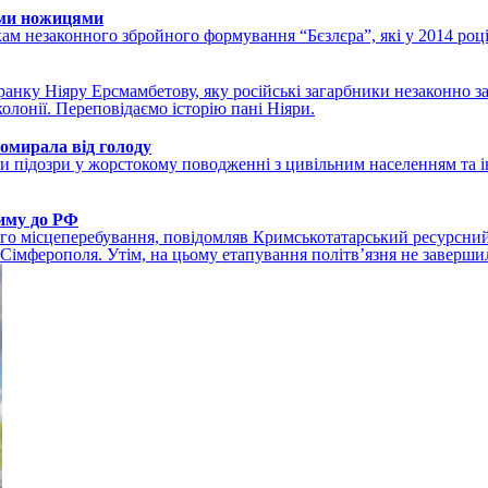
ими ножицями
ам незаконного збройного формування “Бєзлєра”, які у 2014 роц
ранку Ніяру Ерсмамбетову, яку російські загарбники незаконно з
олонії. Переповідаємо історію пані Ніяри.
помирала від голоду
 підозри у жорстокому поводженні з цивільним населенням та ін
риму до РФ
ого місцеперебування, повідомляв Кримськотатарський ресурсний
імферополя. Утім, на цьому етапування політвʼязня не заверши