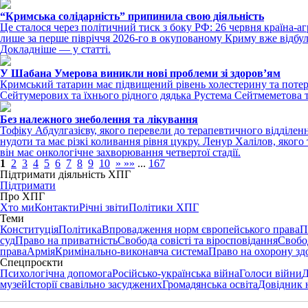
“Кримська солідарність” припинила свою діяльність
Це сталося через політичний тиск з боку РФ: 26 червня країна-а
лише за перше півріччя 2026-го в окупованому Криму вже відбул
Докладніше — у статті.
У Шабана Умерова виникли нові проблеми зі здоров’ям
Кримський татарин має підвищений рівень холестерину та потер
Сейтумерових та їхнього рідного дядька Рустема Сейтмеметова т
Без належного знеболення та лікування
Тофіку Абдулгазієву, якого перевели до терапевтичного відділенн
нудоти та має різкі коливання рівня цукру. Ленур Халілов, яко
він має онкологічне захворювання четвертої стадії.
1
2
3
4
5
6
7
8
9
10
»
»»
...
167
Підтримати діяльність ХПГ
Підтримати
Про ХПГ
Хто ми
Контакти
Річні звіти
Політики ХПГ
Теми
Конституція
Політика
Впровадження норм європейського права
П
суд
Право на приватність
Свобода совісті та віросповідання
Свобо
права
Армія
Кримінально-виконавча система
Право на охорону зд
Спецпроєкти
Психологічна допомога
Російсько-українська війна
Голоси війни
Д
музей
Історії свавільно засуджених
Громадянська освіта
Довідник 