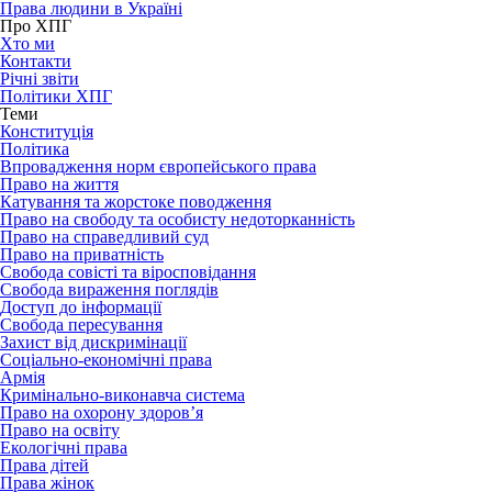
Права людини в Україні
Про ХПГ
Хто ми
Контакти
Річні звіти
Політики ХПГ
Теми
Конституція
Політика
Впровадження норм європейського права
Право на життя
Катування та жорстоке поводження
Право на свободу та особисту недоторканність
Право на справедливий суд
Право на приватність
Свобода совісті та віросповідання
Свобода вираження поглядів
Доступ до інформації
Свобода пересування
Захист від дискримінації
Соціально-економічні права
Армія
Кримінально-виконавча система
Право на охорону здоров’я
Право на освіту
Екологічні права
Права дітей
Права жінок