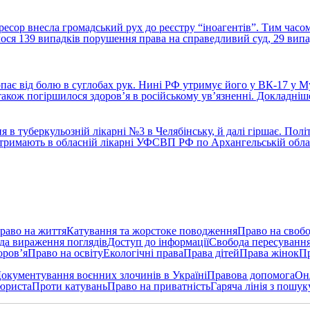
гресор внесла громадський рух до реєстру “іноагентів”. Тим час
ося 139 випадків порушення права на справедливий суд, 29 випад
пає від болю в суглобах рук. Нині РФ утримує його у ВК-17 у 
акож погіршилося здоров’я в російському ув’язненні. Докладніше
я в туберкульозній лікарні №3 в Челябінську, й далі гіршає. Полі
го тримають в обласній лікарні УФСВП РФ по Архангельській обл
раво на життя
Катування та жорстоке поводження
Право на свобо
да вираження поглядів
Доступ до інформації
Свобода пересуванн
оров’я
Право на освіту
Екологічні права
Права дітей
Права жінок
Пр
окументування воєнних злочинів в Україні
Правова допомога
Он
юриста
Проти катувань
Право на приватність
Гаряча лінія з пошук