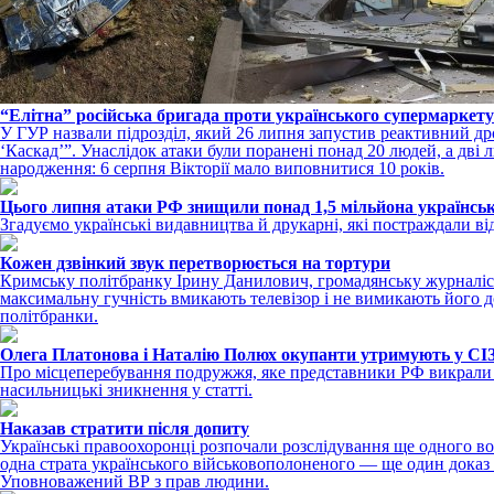
“Елітна” російська бригада проти українського супермаркету
У ГУР назвали підрозділ, який 26 липня запустив реактивний др
‘Каскад’”. Унаслідок атаки були поранені понад 20 людей, а дві
народження: 6 серпня Вікторії мало виповнитися 10 років.
Цього липня атаки РФ знищили понад 1,5 мільйона українсь
Згадуємо українські видавництва й друкарні, які постраждали ві
Кожен дзвінкий звук перетворюється на тортури
Кримську політбранку Ірину Данилович, громадянську журналістк
максимальну гучність вмикають телевізор і не вимикають його до
політбранки.
Олега Платонова і Наталію Полюх окупанти утримують у С
Про місцеперебування подружжя, яке представники РФ викрали ще
насильницькі зникнення у статті.
Наказав стратити після допиту
Українські правоохоронці розпочали розслідування ще одного во
одна страта українського військовополоненого — ще один доказ зн
Уповноважений ВР з прав людини.