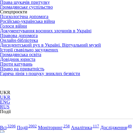
Права шукачів притулку
Громадянське суспільство
Спецпроєкти
Психологічна допомога
Російсько-українська війна
Голоси війни
Документування воєнних злочинів в Україні
Правова допомога
Онлайн-бібліотека
Дисидентський рух в Україні. Віртуальний музей
Історії свавільно засуджених
Громадянська освіта
Довідник юриста
Проти катувань
Право на приватність
Гаряча лінія з пошуку зниклих безвісти
UKR
UKR
ENG
RUS
Події
3206
2002
258
117
49
Всі
Події
Моніторинг
Аналітика
Дослідження