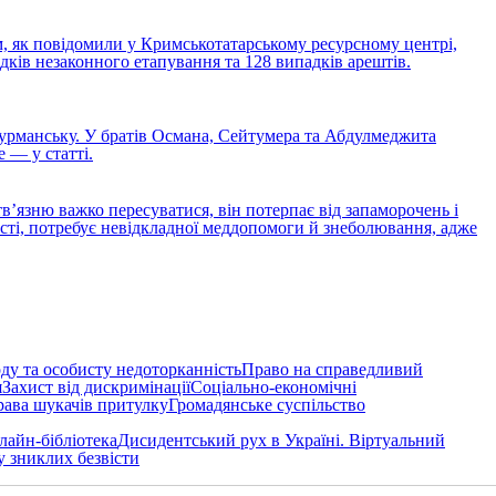
ом, як повідомили у Кримськотатарському ресурсному центрі,
ків незаконного етапування та 128 випадків арештів.
Мурманську. У братів Османа, Сейтумера та Абдулмеджита
 — у статті.
твʼязню важко пересуватися, він потерпає від запаморочень і
асті, потребує невідкладної меддопомоги й знеболювання, адже
ду та особисту недоторканність
Право на справедливий
я
Захист від дискримінації
Соціально-економічні
ава шукачів притулку
Громадянське суспільство
лайн-бібліотека
Дисидентський рух в Україні. Віртуальний
у зниклих безвісти