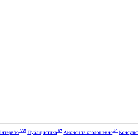
335
87
40
Інтерв’ю
Публіцистика
Анонси та оголошення
Консульт