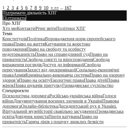
1
2
3
4
5
6
7
8
9
10
»
»»
...
167
Підтримати діяльність ХПГ
Підтримати
Про ХПГ
Хто ми
Контакти
Річні звіти
Політики ХПГ
Теми
Конституція
Політика
Впровадження норм європейського
права
Право на життя
Катування та жорстоке
поводження
Право на свободу та особисту
недоторканність
Право на справедливий суд
Право на
приватність
Свобода совісті та віросповідання
Свобода
вираження поглядів
Доступ до інформації
Свобода
пересування
Захист від дискримінації
Соціально-економічні
права
Армія
Кримінально-виконавча система
Право на охорону
здоров’я
Право на освіту
Екологічні права
Права дітей
Права
жінок
Права шукачів притулку
Громадянське суспільство
Спецпроєкти
Психологічна допомога
Російсько-українська війна
Голоси
війни
Документування воєнних злочинів в Україні
Правова
допомога
Онлайн-бібліотека
Дисидентський рух в Україні.
Віртуальний музей
Історії свавільно засуджених
Громадянська
освіта
Довідник юриста
Проти катувань
Право на
приватність
Гаряча лінія з пошуку зниклих безвісти