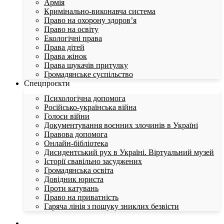
Армія
Кримінально-виконавча система
Право на охорону здоров’я
Право на освіту
Екологічні права
Права дітей
Права жінок
Права шукачів притулку
Громадянське суспільство
Спецпроєкти
Психологічна допомога
Російсько-українська війна
Голоси війни
Документування воєнних злочинів в Україні
Правова допомога
Онлайн-бібліотека
Дисидентський рух в Україні. Віртуальний музей
Історії свавільно засуджених
Громадянська освіта
Довідник юриста
Проти катувань
Право на приватність
Гаряча лінія з пошуку зниклих безвісти