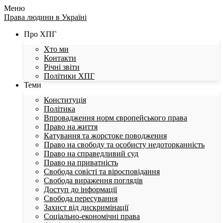
Меню
Права людини в Україні
Про ХПГ
Хто ми
Контакти
Річні звіти
Політики ХПГ
Теми
Конституція
Політика
Впровадження норм європейського права
Право на життя
Катування та жорстоке поводження
Право на свободу та особисту недоторканність
Право на справедливий суд
Право на приватність
Свобода совісті та віросповідання
Свобода вираження поглядів
Доступ до інформації
Свобода пересування
Захист від дискримінації
Соціально-економічні права