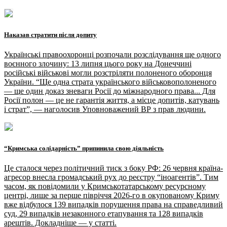
Наказав стратити після допиту
Українські правоохоронці розпочали розслідування ще одного
воєнного злочину: 13 липня цього року на Донеччині
російські військові могли розстріляти полоненого оборонця
України. “Ще одна страта українського військовополоненого
— ще один доказ зневаги Росії до міжнародного права... Для
Росії полон — це не гарантія життя, а місце допитів, катувань
і страт”, — наголосив Уповноважений ВР з прав людини.
“Кримська солідарність” припинила свою діяльність
Це сталося через політичний тиск з боку РФ: 26 червня країна-
агресор внесла громадський рух до реєстру “іноагентів”. Тим
часом, як повідомили у Кримськотатарському ресурсному
центрі, лише за перше півріччя 2026-го в окупованому Криму
вже відбулося 139 випадків порушення права на справедливий
суд, 29 випадків незаконного етапування та 128 випадків
арештів. Докладніше — у статті.