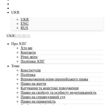
UKR
UKR
ENG
RUS
UKR
ENG
RUS
Про ХПГ
Хто ми
Контакти
Річні звіти
Політики ХПГ
Теми
Конституція
Політика
Впровадження норм європейського права
Право на життя
Катування та жорстоке поводження
Право на свободу та особисту недоторканність
Право на справедливий суд
Право на приватність