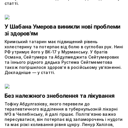
статті.
У Шабана Умерова виникли нові проблеми
зі здоров’ям
Кримський татарин має підвищений рівень
холестерину та потерпає від болю в суглобах рук. Нині
РФ утримує його у ВК-17 у Мурманську. У братів
Османа, Сейтумера та Абдулмеджита Сейтумерових
та їхнього рідного дядька Рустема Сейтмеметова
також погіршилося здоров’я в російському ув’язненні.
Докладніше — у статті.
Без належного знеболення та лікування
Тофіку Абдулгазієву, якого перевели до
терапевтичного відділення в туберкульозній лікарні
№3 в Челябінську, й далі гіршає. Політвʼязню важко
пересуватися, він потерпає від запаморочень і нудоти
та має різкі коливання рівня цукру. Ленур Халілов,