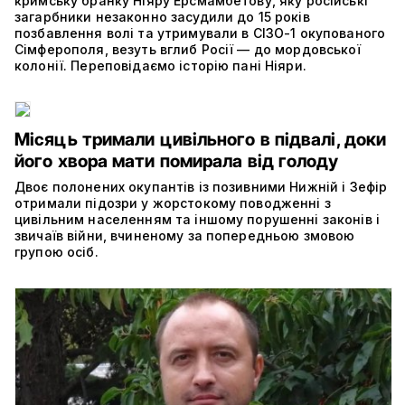
кримську бранку Ніяру Ерсмамбетову, яку російські
загарбники незаконно засудили до 15 років
позбавлення волі та утримували в СІЗО-1 окупованого
Сімферополя, везуть вглиб Росії — до мордовської
колонії. Переповідаємо історію пані Ніяри.
Місяць тримали цивільного в підвалі, доки
його хвора мати помирала від голоду
Двоє полонених окупантів із позивними Нижній і Зефір
отримали підозри у жорстокому поводженні з
цивільним населенням та іншому порушенні законів і
звичаїв війни, вчиненому за попередньою змовою
групою осіб.