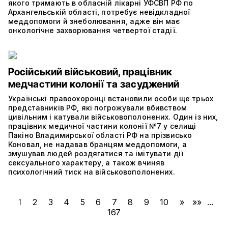
якого тримають в обласній лікарні УФСВП РФ по
Архангельській області, потребує невідкладної
меддопомоги й знеболювання, адже він має
онкологічне захворювання четвертої стадії.
Російський військовий, працівник
медчастини колонії та засуджений
Українські правоохоронці встановили особи ще трьох
представників РФ, які погрожували вбивством
цивільним і катували військовополонених. Один із них,
працівник медичної частини колонії №7 у селищі
Пакіно Владимирської області РФ на прізвисько
Коновал, не надавав бранцям меддопомоги, а
змушував людей роздягатися та імітувати дії
сексуального характеру, а також вчиняв
психологічний тиск на військовополонених.
1
2
3
4
5
6
7
8
9
10
»
»»
...
167