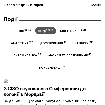
Права людини в Україні
Меню
Події
3205
2001
258
ВСІ
ПОДІЇ
МОНІТОРИНГ
117
49
335
АНАЛІТИКА
ДОСЛІДЖЕННЯ
ІНТЕРВ’Ю
87
40
ПУБЛІЦИСТИКА
АНОНСИ ТА ОГОЛОШЕННЯ
37
КОНСУЛЬТАЦІЇ
З СІЗО окупованого Сімферополя до
колонії в Мордовії
За даними ініціативи “Трибунал. Кримський епізод”,