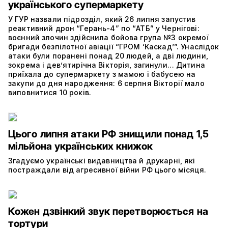
українського супермаркету
У ГУР назвали підрозділ, який 26 липня запустив
реактивний дрон “Герань-4” по “АТБ” у Чернігові:
воєнний злочин здійснила бойова група №3 окремої
бригади безпілотної авіації “ГРОМ ‘Каскад’”. Унаслідок
атаки були поранені понад 20 людей, а дві людини,
зокрема і дев’ятирічна Вікторія, загинули… Дитина
приїхала до супермаркету з мамою і бабусею на
закупи до дня народження: 6 серпня Вікторії мало
виповнитися 10 років.
Цього липня атаки РФ знищили понад 1,5
мільйона українських книжок
Згадуємо українські видавництва й друкарні, які
постраждали від агресивної війни РФ цього місяця.
Кожен дзвінкий звук перетворюється на
тортури