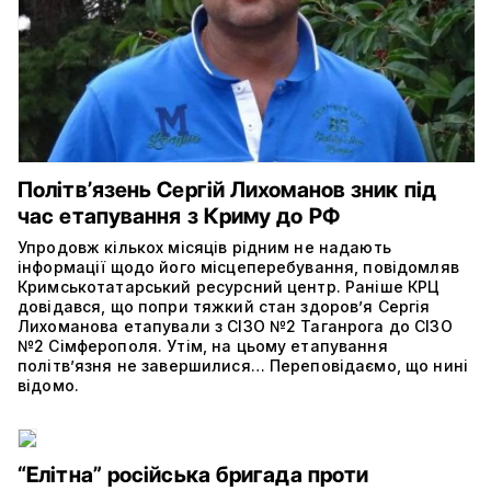
Політвʼязень Сергій Лихоманов зник під
час етапування з Криму до РФ
Упродовж кількох місяців рідним не надають
інформації щодо його місцеперебування, повідомляв
Кримськотатарський ресурсний центр. Раніше КРЦ
довідався, що попри тяжкий стан здоров’я Сергія
Лихоманова етапували з СІЗО №2 Таганрога до СІЗО
№2 Сімферополя. Утім, на цьому етапування
політвʼязня не завершилися… Переповідаємо, що нині
відомо.
“Елітна” російська бригада проти