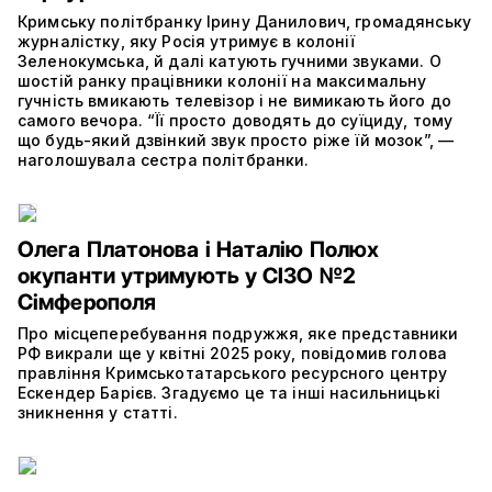
Кримську політбранку Ірину Данилович, громадянську
журналістку, яку Росія утримує в колонії
Зеленокумська, й далі катують гучними звуками. О
шостій ранку працівники колонії на максимальну
гучність вмикають телевізор і не вимикають його до
самого вечора. “Її просто доводять до суїциду, тому
що будь-який дзвінкий звук просто ріже їй мозок”, —
наголошувала сестра політбранки.
Олега Платонова і Наталію Полюх
окупанти утримують у СІЗО №2
Сімферополя
Про місцеперебування подружжя, яке представники
РФ викрали ще у квітні 2025 року, повідомив голова
правління Кримськотатарського ресурсного центру
Ескендер Барієв. Згадуємо це та інші насильницькі
зникнення у статті.