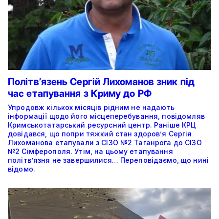
Політвʼязень Сергій Лихоманов зник під
час етапування з Криму до РФ
Упродовж кількох місяців рідним не надають
інформації щодо його місцеперебування, повідомляв
Кримськотатарський ресурсний центр. Раніше КРЦ
довідався, що попри тяжкий стан здоров’я Сергія
Лихоманова етапували з СІЗО №2 Таганрога до СІЗО
№2 Сімферополя. Утім, на цьому етапування
політвʼязня не завершилися… Переповідаємо, що нині
відомо.