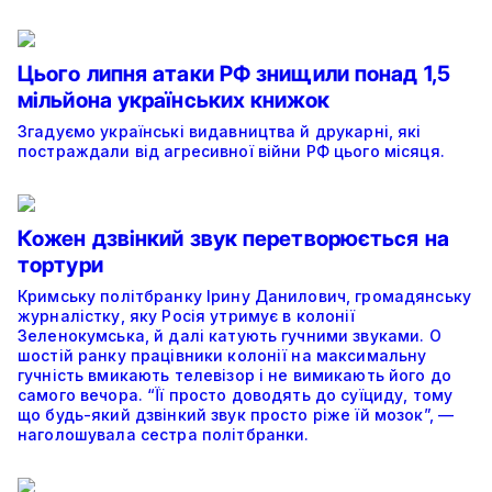
Цього липня атаки РФ знищили понад 1,5
мільйона українських книжок
Згадуємо українські видавництва й друкарні, які
постраждали від агресивної війни РФ цього місяця.
Кожен дзвінкий звук перетворюється на
тортури
Кримську політбранку Ірину Данилович, громадянську
журналістку, яку Росія утримує в колонії
Зеленокумська, й далі катують гучними звуками. О
шостій ранку працівники колонії на максимальну
гучність вмикають телевізор і не вимикають його до
самого вечора. “Її просто доводять до суїциду, тому
що будь-який дзвінкий звук просто ріже їй мозок”, —
наголошувала сестра політбранки.