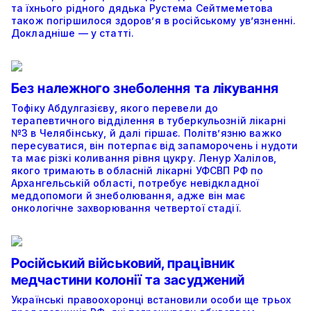
та їхнього рідного дядька Рустема Сейтмеметова
також погіршилося здоров’я в російському ув’язненні.
Докладніше — у статті.
Без належного знеболення та лікування
Тофіку Абдулгазієву, якого перевели до
терапевтичного відділення в туберкульозній лікарні
№3 в Челябінську, й далі гіршає. Політвʼязню важко
пересуватися, він потерпає від запаморочень і нудоти
та має різкі коливання рівня цукру. Ленур Халілов,
якого тримають в обласній лікарні УФСВП РФ по
Архангельській області, потребує невідкладної
меддопомоги й знеболювання, адже він має
онкологічне захворювання четвертої стадії.
Російський військовий, працівник
медчастини колонії та засуджений
Українські правоохоронці встановили особи ще трьох