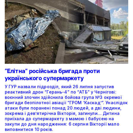
“Елітна” російська бригада проти
українського супермаркету
У ГУР назвали підрозділ, який 26 липня запустив
реактивний дрон “Герань-4” по “АТБ” у Чернігові:
воєнний злочин здійснила бойова група №3 окремої
бригади безпілотної авіації “ГРОМ ‘Каскад’”. Унаслідок
атаки були поранені понад 20 людей, а дві людини,
зокрема і дев’ятирічна Вікторія, загинули… Дитина
приїхала до супермаркету з мамою і бабусею на
закупи до дня народження: 6 серпня Вікторії мало
виповнитися 10 років.