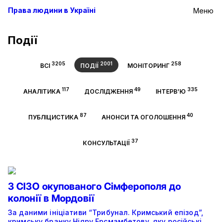
Права людини в Україні
Меню
Події
3205
2001
258
ВСІ
ПОДІЇ
МОНІТОРИНГ
117
49
335
АНАЛІТИКА
ДОСЛІДЖЕННЯ
ІНТЕРВ’Ю
87
40
ПУБЛІЦИСТИКА
АНОНСИ ТА ОГОЛОШЕННЯ
37
КОНСУЛЬТАЦІЇ
З СІЗО окупованого Сімферополя до
колонії в Мордовії
За даними ініціативи “Трибунал. Кримський епізод”,
кримську бранку Ніяру Ерсмамбетову, яку російські