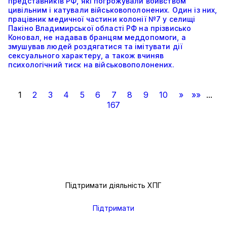
представників РФ, які погрожували вбивством
цивільним і катували військовополонених. Один із них,
працівник медичної частини колонії №7 у селищі
Пакіно Владимирської області РФ на прізвисько
Коновал, не надавав бранцям меддопомоги, а
змушував людей роздягатися та імітувати дії
сексуального характеру, а також вчиняв
психологічний тиск на військовополонених.
1
2
3
4
5
6
7
8
9
10
»
»»
...
167
Підтримати діяльність ХПГ
Підтримати