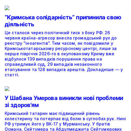
“Кримська солідарність” припинила свою
діяльність
Це сталося через політичний тиск з боку РФ: 26
червня країна-агресор внесла громадський рух до
реєстру “іноагентів”. Тим часом, як повідомили у
Кримськотатарському ресурсному центрі, лише за
перше півріччя 2026-го в окупованому Криму вже
відбулося 139 випадків порушення права на
справедливий суд, 29 випадків незаконного
етапування та 128 випадків арештів. Докладніше — у
статті.
У Шабана Умерова виникли нові проблеми
зі здоров’ям
Кримський татарин має підвищений рівень
холестерину та потерпає від болю в суглобах рук. Нині
РФ утримує його у ВК-17 у Мурманську. У братів
Османа, Сейтумера та Абдулмеджита Сейтумерових