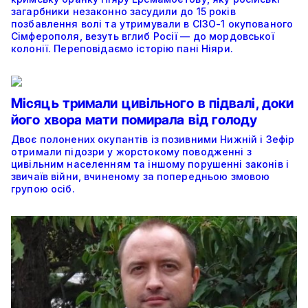
загарбники незаконно засудили до 15 років
позбавлення волі та утримували в СІЗО-1 окупованого
Сімферополя, везуть вглиб Росії — до мордовської
колонії. Переповідаємо історію пані Ніяри.
Місяць тримали цивільного в підвалі, доки
його хвора мати помирала від голоду
Двоє полонених окупантів із позивними Нижній і Зефір
отримали підозри у жорстокому поводженні з
цивільним населенням та іншому порушенні законів і
звичаїв війни, вчиненому за попередньою змовою
групою осіб.