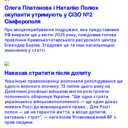
Олега Платонова і Наталію Полюх
окупанти утримують у СІЗО №2
Сімферополя
Про місцеперебування подружжя, яке представники
РФ викрали ще у квітні 2025 року, повідомив голова
правління Кримськотатарського ресурсного центру
Ескендер Барієв. Згадуємо це та інші насильницькі
зникнення у статті.
Наказав стратити після допиту
Українські правоохоронці розпочали розслідування ще
одного воєнного злочину: 13 липня цього року на
Донеччині російські військові могли розстріляти
полоненого оборонця України. “Ще одна страта
українського військовополоненого — ще один доказ
зневаги Росії до міжнародного права... Для Росії
полон — це не гарантія життя, а місце допитів,
катувань і страт”, — наголосив Уповноважений ВР з
прав людини.