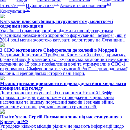
335
87
40
Інтерв’ю
Публіцистика
Анонси та оголошення
37
Консультації
Катували плоскогубцями, шуруповертом, молотком і
садовими ножицями
Українські правоохоронці повідомили про підозру трьом
учасникам незаконного збройного формування “Бєзлєра”, які у
2014 році могли жорстоко катувати волонтерку на Луганщині.
З СІЗО окупованого Сімферополя до колонії в Мордовії
За даними ініціативи “Трибунал. Кримський епізод”, кримську
бранку Ніяру Ерсмамбетову, яку російські загарбники незаконно
засудили до 15 років позбавлення волі та утримували в СІЗО-1
окупованого Сімферополя, везуть вглиб Росії — до мордовської
колонії. Переповідаємо історію пані Ніяри.
Місяць тримали цивільного в підвалі, доки його хвора мати
помирала від голоду
Двоє полонених окупантів із позивними Нижній і Зефір
отримали підозри у жорстокому поводженні з цивільним
населенням та іншому порушенні законів і звичаїв війни,
вчиненому за попередньою змовою групою осіб.
Політвʼязень Сергій Лихоманов зник під час етапування з
Криму до РФ
Упродовж кількох місяців рідним не надають інформації щодо