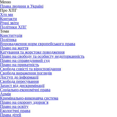
Меню
Права людини в Україні
Про ХПГ
Хто ми
Контакти
Річні звіти
Політики ХПГ
Теми
Конституція
Політика
Впровадження норм європейського права
Право на життя
Катування та жорстоке поводження
Право на свободу та особисту недоторканність
Право на справедливий суд
Право на приватність
Свобода совісті та віросповідання
Свобода вираження поглядів
Доступ до інформації
Свобода пересування
Захист від дискримінації
Соціально-економічні права
Армія
Кримінально-виконавча система
Право на охорону здоров’я
Право на освіту
Екологічні права
Права дітей