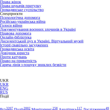
Права жінок
Права шукачів притулку
Громадянське суспільство
Спецпроєкти
Психологічна допомога
Російсько-українська війна
Голоси війни
Документування воєнних злочинів в Україні
Правова допомога
Онлайн-бібліотека
Дисидентський рух в Україні. Віртуальний музей
Історії свавільно засуджених
Громадянська освіта
Довідник юриста
Проти катувань
Право на приватність
Гаряча лінія з пошуку зниклих безвісти
UKR
UKR
ENG
RUS
Події
3207
2002
258
117
49
Всі
Події
Моніторинг
Аналітика
Дослідження