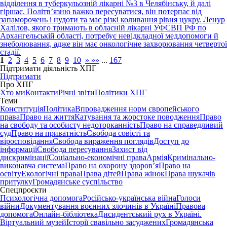
відділення в туберкульозній лікарні №3 в Челябінську, й далі
гіршає. Політвʼязню важко пересуватися, він потерпає від
запаморочень і нудоти та має різкі коливання рівня цукру. Ленур
Халілов, якого тримають в обласній лікарні УФСВП РФ по
Архангельській області, потребує невідкладної меддопомоги й
знеболювання, адже він має онкологічне захворювання четвертої
стадії.
1
2
3
4
5
6
7
8
9
10
»
»»
...
167
Підтримати діяльність ХПГ
Підтримати
Про ХПГ
Хто ми
Контакти
Річні звіти
Політики ХПГ
Теми
Конституція
Політика
Впровадження норм європейського
права
Право на життя
Катування та жорстоке поводження
Право
на свободу та особисту недоторканність
Право на справедливий
суд
Право на приватність
Свобода совісті та
віросповідання
Свобода вираження поглядів
Доступ до
інформації
Свобода пересування
Захист від
дискримінації
Соціально-економічні права
Армія
Кримінально-
виконавча система
Право на охорону здоров’я
Право на
освіту
Екологічні права
Права дітей
Права жінок
Права шукачів
притулку
Громадянське суспільство
Спецпроєкти
Психологічна допомога
Російсько-українська війна
Голоси
війни
Документування воєнних злочинів в Україні
Правова
допомога
Онлайн-бібліотека
Дисидентський рух в Україні.
Віртуальний музей
Історії свавільно засуджених
Громадянська