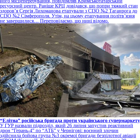
його місцеперебування, повідомляв Кримськотатарський
ресурсний центр. Раніше КРЦ довідався, що попри тяжкий стан
здоров’я Сергія Лихоманова етапували з СІЗО №2 Таганрога до
СІЗО №2 Сімферополя. Утім, на цьому етапування політвʼязня
не завершилися… Переповідаємо, що нині відомо.
“Елітна” російська бригада проти українського супермаркету
У ГУР назвали підрозділ, який 26 липня запустив реактивний
дрон “Герань-4” по “АТБ” у Чернігові: воєнний злочин
здійснила бойова група №3 окремої бригади безпілотної авіації