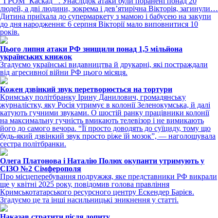
“ГРОМ ‘Каскад’”. Унаслідок атаки були поранені понад 20
людей, а дві людини, зокрема і дев’ятирічна Вікторія, загинули…
Дитина приїхала до супермаркету з мамою і бабусею на закупи
до дня народження: 6 серпня Вікторії мало виповнитися 10
років.
Цього липня атаки РФ знищили понад 1,5 мільйона
українських книжок
Згадуємо українські видавництва й друкарні, які постраждали
від агресивної війни РФ цього місяця.
Кожен дзвінкий звук перетворюється на тортури
Кримську політбранку Ірину Данилович, громадянську
журналістку, яку Росія утримує в колонії Зеленокумська, й далі
катують гучними звуками. О шостій ранку працівники колонії
на максимальну гучність вмикають телевізор і не вимикають
його до самого вечора. “Її просто доводять до суїциду, тому що
будь-який дзвінкий звук просто ріже їй мозок”, — наголошувала
сестра політбранки.
Олега Платонова і Наталію Полюх окупанти утримують у
СІЗО №2 Сімферополя
Про місцеперебування подружжя, яке представники РФ викрали
ще у квітні 2025 року, повідомив голова правління
Кримськотатарського ресурсного центру Ескендер Барієв.
Згадуємо це та інші насильницькі зникнення у статті.
Наказав стратити після допиту