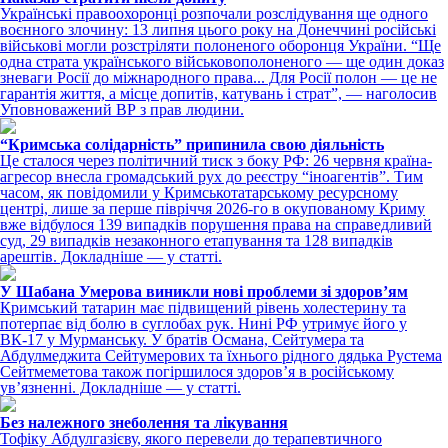
Українські правоохоронці розпочали розслідування ще одного
воєнного злочину: 13 липня цього року на Донеччині російські
військові могли розстріляти полоненого оборонця України. “Ще
одна страта українського військовополоненого — ще один доказ
зневаги Росії до міжнародного права... Для Росії полон — це не
гарантія життя, а місце допитів, катувань і страт”, — наголосив
Уповноважений ВР з прав людини.
“Кримська солідарність” припинила свою діяльність
Це сталося через політичний тиск з боку РФ: 26 червня країна-
агресор внесла громадський рух до реєстру “іноагентів”. Тим
часом, як повідомили у Кримськотатарському ресурсному
центрі, лише за перше півріччя 2026-го в окупованому Криму
вже відбулося 139 випадків порушення права на справедливий
суд, 29 випадків незаконного етапування та 128 випадків
арештів. Докладніше — у статті.
У Шабана Умерова виникли нові проблеми зі здоров’ям
Кримський татарин має підвищений рівень холестерину та
потерпає від болю в суглобах рук. Нині РФ утримує його у
ВК-17 у Мурманську. У братів Османа, Сейтумера та
Абдулмеджита Сейтумерових та їхнього рідного дядька Рустема
Сейтмеметова також погіршилося здоров’я в російському
ув’язненні. Докладніше — у статті.
Без належного знеболення та лікування
Тофіку Абдулгазієву, якого перевели до терапевтичного