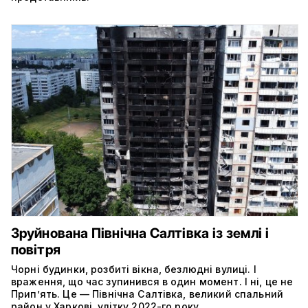
Зруйнована Північна Салтівка із землі і
повітря
Чорні будинки, розбиті вікна, безлюдні вулиці. І
враження, що час зупинився в один момент. І ні, це не
Прип’ять. Це — Північна Салтівка, великий спальний
район у Харкові, улітку 2022-го року.