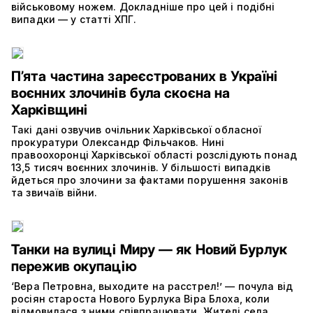
військовому ножем. Докладніше про цей і подібні
випадки — у статті ХПГ.
П’ята частина зареєстрованих в Україні
воєнних злочинів була скоєна на
Харківщині
Такі дані озвучив очільник Харківської обласної
прокуратури Олександр Фільчаков. Нині
правоохоронці Харківської області розслідують понад
13,5 тисяч воєнних злочинів. У більшості випадків
йдеться про злочини за фактами порушення законів
та звичаїв війни.
Танки на вулиці Миру — як Новий Бурлук
пережив окупацію
‘Вера Петровна, выходите на расстрел!’ — почула від
росіян староста Нового Бурлука Віра Блоха, коли
відмовилася з ними співпрацювати. Жителі села