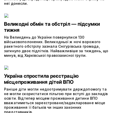
неї донесли.
Великодні обмін та обстріл — підсумки
тижня
На Великдень до України повернулися 130
військовополонених. Великодньої ж ночі ворожого
ракетного обстрілу зазнала Снігурівська громада,
загинуло двоє підлітків. Найважливіше за тиждень, що
минув, від Харківської правозахисної групи.
Україна спростила реєстрацію
місцепроживання дітей ВПО
Раніше діти могли недоотримувати держдопомогу та
не могли скористатися пільгою при вступі до закладів
освіти. Відтепер місцем проживання дитини ВПО
вважатиметься зареєстроване/задеклароване місце
проживання її батьків чи інших законних
представників.