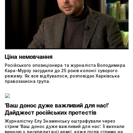
Ціна немовчання
Російського опозиціонера та журналіста Володимира
Кара-Мурзу засудили до 25 років колонії суворого
режиму. Як все відбувалося, розповідає Харківська
правозахисна група.
‘Ваш донос дуже важливий для нас!’
Дайджест російських протестів
Журналістку Елу Знаменську оштрафували через
стрим ‘Ваш донос дуже важливий для нас’. Її визнали
винною у дискредитації армії, адже після стриму на