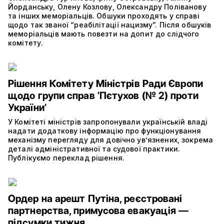
Йорданську, Олену Козлову, Олександру Поліванову
та інших меморіальців. Обшуки проходять у справі
щодо так званої “реабілітації нацизму”. Після обшуків
меморіальців мають повезти на допит до слідчого
комітету.
Рішення Комітету Міністрів Ради Європи
щодо групи справ ‘Пєтухов (№ 2) проти
України’
У Комітеті міністрів запропонували українській владі
надати додаткову інформацію про функціонування
механізму перегляду для довічно ув’язнених, зокрема
деталі адміністративної та судової практики.
Публікуємо переклад рішення.
Ордер на арешт Путіна, реєстровані
партнерства, примусова евакуація —
підсумки тижня