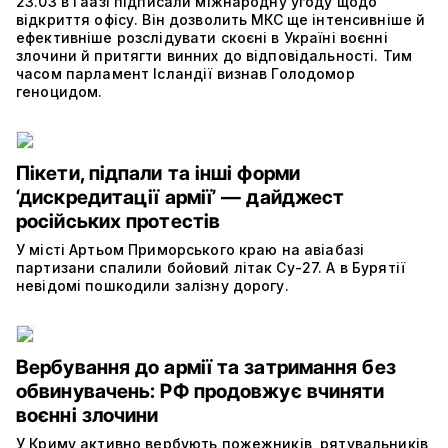
23.03 в Гаазі підписали міжнародну угоду щодо
відкриття офісу. Він дозволить МКС ще інтенсивніше й
ефективніше розслідувати скоєні в Україні воєнні
злочини й притягти винних до відповідальності. Тим
часом парламент Ісландії визнав Голодомор
геноцидом.
Пікети, підпали та інші форми
‘дискредитації армії’ — дайджест
російських протестів
У місті Артьом Приморського краю на авіабазі
партизани спалили бойовий літак Су-27. А в Бурятії
невідомі пошкодили залізну дорогу.
Вербування до армії та затримання без
обвинувачень: РФ продовжує вчиняти
воєнні злочини
У Криму активно вербують пожежників, рятувальників