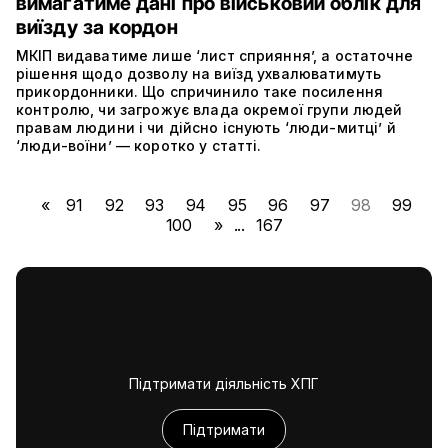
вимагатиме дані про військовий облік для
виїзду за кордон
МКІП видаватиме лише ‘лист сприяння’, а остаточне
рішення щодо дозволу на виїзд ухвалюватимуть
прикордонники. Що спричинило таке посилення
контролю, чи загрожує влада окремої групи людей
правам людини і чи дійсно існують ‘люди-митці’ й
‘люди-воїни’ — коротко у статті.
«
91
92
93
94
95
96
97
98
99
100
»
...
167
Підтримати діяльність ХПГ
Підтримати