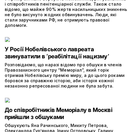
і співробітників пенітенціарної служби. Також стало
відомо, що майже 90 % жертв насильницьких зникнень
не було висунуто жодних обвинувачень. Люди, які
стали заручниками РФ, не отримують правової
допомоги.
У Росії Нобелівського лавреата
звинуватили в ‘реабілітації нацизму’
Розповідаємо, що наразі відомо про обшуки в членів
Правозахисного центру “Меморіал”, який торік
отримав Нобелівську премію миру, а до цього роками
боровся за справжню історію, аби історія кожної
незаконно репресованої людини не була забута.
До співробітників Меморіалу в Москві
прийшли з обшуками
Обшукують Яна Рачинського, Микиту Петрова,
Олександра Гур’янова, Ірину Островську, Галину