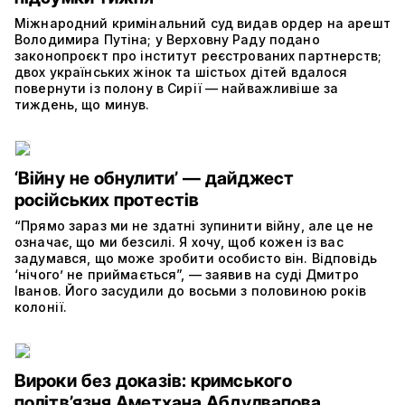
Міжнародний кримінальний суд видав ордер на арешт
Володимира Путіна; у Верховну Раду подано
законопроєкт про інститут реєстрованих партнерств;
двох українських жінок та шістьох дітей вдалося
повернути із полону в Сирії — найважливіше за
тиждень, що минув.
‘Війну не обнулити’ — дайджест
російських протестів
“Прямо зараз ми не здатні зупинити війну, але це не
означає, що ми безсилі. Я хочу, щоб кожен із вас
задумався, що може зробити особисто він. Відповідь
‘нічого’ не приймається”, — заявив на суді Дмитро
Іванов. Його засудили до восьми з половиною років
колонії.
Вироки без доказів: кримського
політв’язня Аметхана Абдулвапова