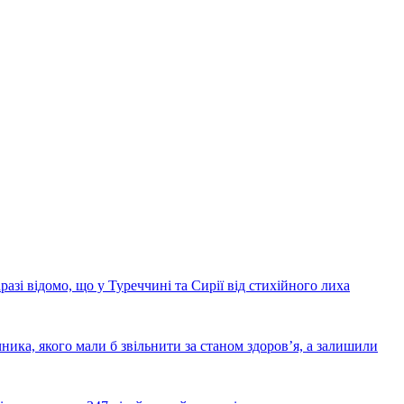
азі відомо, що у Туреччині та Сирії від стихійного лиха
ника, якого мали б звільнити за станом здоров’я, а залишили