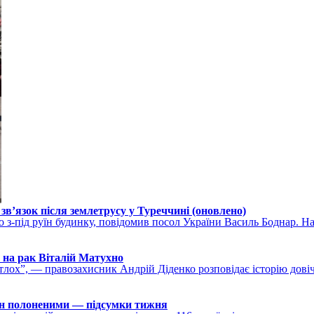
зв’язок після землетрусу у Туреччині (оновлено)
 з-під руїн будинку, повідомив посол України Василь Боднар. Нар
 на рак Віталій Матухно
тлох”, — правозахисник Андрій Діденко розповідає історію довіч
ін полоненими — підсумки тижня