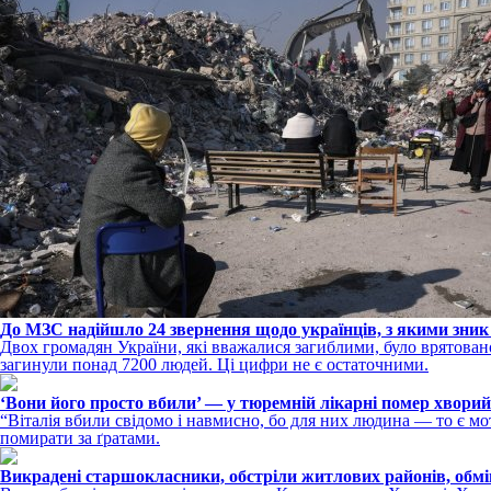
До МЗС надійшло 24 звернення щодо українців, з якими зник 
Двох громадян України, які вважалися загиблими, було врятовано
загинули понад 7200 людей. Ці цифри не є остаточними.
‘Вони його просто вбили’ — у тюремній лікарні помер хворий
“Віталія вбили свідомо і навмисно, бо для них людина — то є мо
помирати за ґратами.
Викрадені старшокласники, обстріли житлових районів, обм