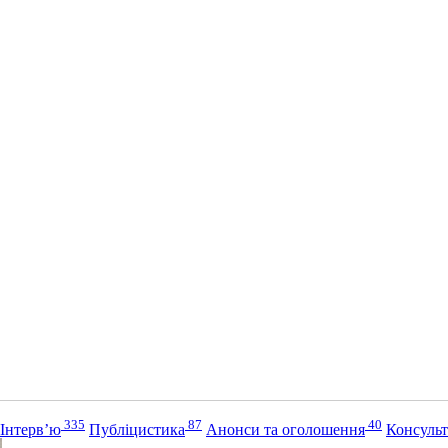
335
87
40
Інтерв’ю
Публіцистика
Анонси та оголошення
Консульт