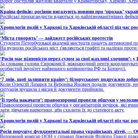
Ворог обстріляв житлові квартали у Краматорську, Харкові, Хер
Країна фейків: росіяни вигадують новини про ‘продаж’ україн
Російські пропагандисти вдаються до найрізноманітніших фейків,
Хронологія подій у Харкові та Харківській області під час ро
‘Міста говорять’ — дайджест російських протестів
Студенти Петербурзької академії мистецтв пишуть антивоєнні пол
На вулицях російських міст з'являються графіті та наліпки проти
‘Росія має відповісти перед судом за свої жахливі злочини’: у
За словами голови Єврокомісії, міжнародний центр координувати
особистий імунітет найвищого керівництва РФ та Білорусі.
‘7 днів, щоб залишити країну’: білоруському подружжю добр
Коли Олексій Лазарєв та Вероніка Янович подали документи, не
ситуація зрушила з місця й документи прийняли.
‘Її треба накачати’: правоохоронці провели обшуки у молодик
Правоохоронці провели обшуки у організаторів вечірок, які вчи
дати дівчатам наркотики, аби схилити їх до статевого акту.
Хронологія подій у Харкові та Харківській області під час ро
Росія порушує фундаментальні права українських дітей, — 
Верховний комісар ООН у справах біженців Філіппо Ґранді підкре