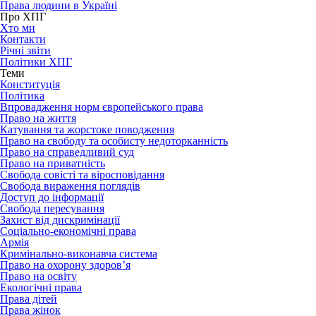
Права людини в Україні
Про ХПГ
Хто ми
Контакти
Річні звіти
Політики ХПГ
Теми
Конституція
Політика
Впровадження норм європейського права
Право на життя
Катування та жорстоке поводження
Право на свободу та особисту недоторканність
Право на справедливий суд
Право на приватність
Свобода совісті та віросповідання
Свобода вираження поглядів
Доступ до інформації
Свобода пересування
Захист від дискримінації
Соціально-економічні права
Армія
Кримінально-виконавча система
Право на охорону здоров’я
Право на освіту
Екологічні права
Права дітей
Права жінок