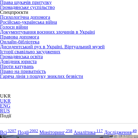
Права шукачів притулку
Громадянське суспільство
Спецпроєкти
Психологічна допомога
Російсько-українська війна
Голоси війни
Документування воєнних злочинів в Україні
Правова допомога
Онлайн-бібліотека
Дисидентський рух в Україні. Віртуальний музей
Історії свавільно засуджених
Громадянська освіта
Довідник юриста
Проти катувань
Право на приватність
Гаряча лінія з пошуку зниклих безвісти
UKR
UKR
ENG
RUS
Події
3207
2002
258
117
49
Всі
Події
Моніторинг
Аналітика
Дослідження