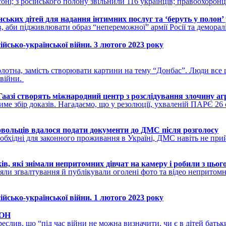
соні; з російського полону звільнили 116 українців; правоохоро
ських дітей для надання інтимних послуг та ‘беруть у полон’
 аби підживлювати образ “непереможної” армії Росії та деморалі
сійсько-української війни. 3 лютого 2023 року
отна, замість створювати картини на тему “Донбас”. Люди все ще
 війни.
 Гаазі створять міжнародний центр з розслідування злочину агр
ме збір доказів. Нагадаємо, що у резолюції, ухваленій ПАРЄ 26 
овольців вдалося подати документи до ДМС після розголосу
обхідні для законного проживання в Україні, ДМС навіть не при
ів, які знімали непритомних дівчат на камеру і робили з цьо
няли зґвалтування й публікували оголені фото та відео непритом
сійсько-української війни. 1 лютого 2023 року
ООН
слив, що “під час війни не можна визначити, чи є в дітей батьк