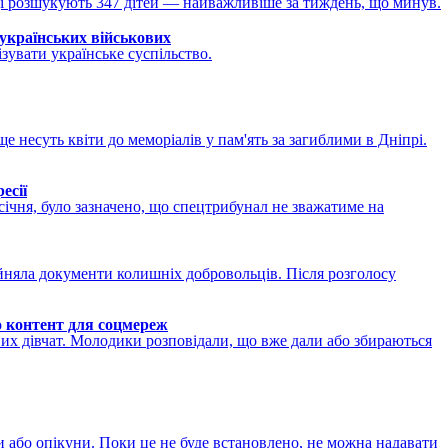
нці розшукують 347 дітей — найважливіше за тиждень, що минув.
 українських військових
зувати українське суспільство.
 несуть квіти до меморіалів у пам'ять за загиблими в Дніпрі.
есії
січня, було зазначено, що спецтрибунал не зважатиме на
йняла документи колишніх добровольців. Після розголосу
го контент для соцмереж
них дівчат. Молодики розповідали, що вже дали або збираються
и або опікуни. Поки це не буде встановлено, не можна надавати