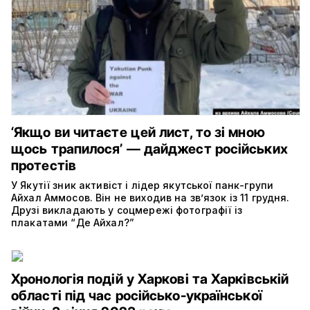
‘Якщо ви читаєте цей лист, то зі мною
щось трапилося’ — дайджест російських
протестів
У Якутії зник активіст і лідер якутської панк-групи
Айхал Аммосов. Він не виходив на зв’язок із 11 грудня.
Друзі викладають у соцмережі фотографії із
плакатами “Де Айхал?”
Хронологія подій у Харкові та Харківській
області під час російсько-української