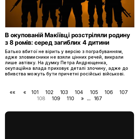
В окупованій Макіївці розстріляли родину
з 8 ромів: серед загиблих 4 дитини
Батько вбитої не вірить у версію з пограбуванням,
адже зловмисники не взяли цінних речей, викрали
лише автівку. На думку Петра Андрющенка,
окупаційна влада приховує деталі злочину, адже до
вбивства можуть бути причетні російські військові.
««
«
101
102
103
104
105
106
107
108
109
110
»
...
167