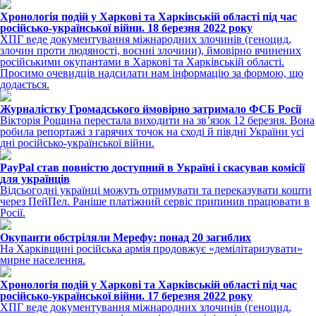
Хронологія подій у Харкові та Харківській області під час
російсько-української війни. 18 березня 2022 року
ХПГ веде документування міжнародних злочинів (геноцид,
злочин проти людяності, воєнні злочини), ймовірно вчинених
російськими окупантами в Харкові та Харківській області.
Просимо очевидців надсилати нам інформацію за формою, що
додається.
Журналістку Громадського ймовірно затримало ФСБ Росії
Вікторія Рощина перестала виходити на зв’язок 12 березня. Вона
робила репортажі з гарячих точок на сході й півдні України усі
дні російсько-української війни.
PayPal став повністю доступний в Україні і скасував комісії
для українців
Відсьогодні українці можуть отримувати та переказувати кошти
через ПейПел. Раніше платіжний сервіс припинив працювати в
Росії.
Окупанти обстріляли Мерефу: понад 20 загиблих
На Харківщині російська армія продовжує «демілітаризувати»
мирне населення.
Хронологія подій у Харкові та Харківській області під час
російсько-української війни. 17 березня 2022 року
ХПГ веде документування міжнародних злочинів (геноцид,