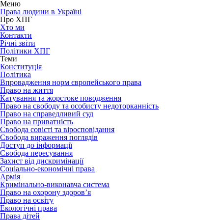
Меню
Права людини в Україні
Про ХПГ
Хто ми
Контакти
Річні звіти
Політики ХПГ
Теми
Конституція
Політика
Впровадження норм європейського права
Право на життя
Катування та жорстоке поводження
Право на свободу та особисту недоторканність
Право на справедливий суд
Право на приватність
Свобода совісті та віросповідання
Свобода вираження поглядів
Доступ до інформації
Свобода пересування
Захист від дискримінації
Соціально-економічні права
Армія
Кримінально-виконавча система
Право на охорону здоров’я
Право на освіту
Екологічні права
Права дітей