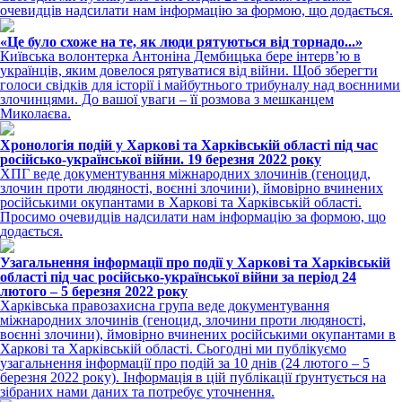
очевидців надсилати нам інформацію за формою, що додається.
«Це було схоже на те, як люди рятуються від торнадо...»
Київська волонтерка Антоніна Дембицька бере інтерв’ю в
українців, яким довелося рятуватися від війни. Щоб зберегти
голоси свідків для історії і майбутнього трибуналу над воєнними
злочинцями. До вашої уваги – її розмова з мешканцем
Миколаєва.
Хронологія подій у Харкові та Харківській області під час
російсько-української війни. 19 березня 2022 року
ХПГ веде документування міжнародних злочинів (геноцид,
злочин проти людяності, воєнні злочини), ймовірно вчинених
російськими окупантами в Харкові та Харківській області.
Просимо очевидців надсилати нам інформацію за формою, що
додається.
Узагальнення інформації про події у Харкові та Харківській
області під час російсько-української війни за період 24
лютого – 5 березня 2022 року
Харківська правозахисна група веде документування
міжнародних злочинів (геноцид, злочини проти людяності,
воєнні злочини), ймовірно вчинених російськими окупантами в
Харкові та Харківській області. Сьогодні ми публікуємо
узагальнення інформації про подій за 10 днів (24 лютого – 5
березня 2022 року). Інформація в цій публікації ґрунтується на
зібраних нами даних та потребує уточнення.