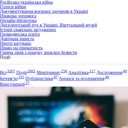
Російсько-українська війна
Голоси війни
Документування воєнних злочинів в Україні
Правова допомога
Онлайн-бібліотека
Дисидентський рух в Україні. Віртуальний музей
Історії свавільно засуджених
Громадянська освіта
Довідник юриста
Проти катувань
Право на приватність
Гаряча лінія з пошуку зниклих безвісти
Події
3207
2002
258
117
49
Всі
Події
Моніторинг
Аналітика
Дослідження
335
87
40
Інтерв’ю
Публіцистика
Анонси та оголошення
37
Консультації