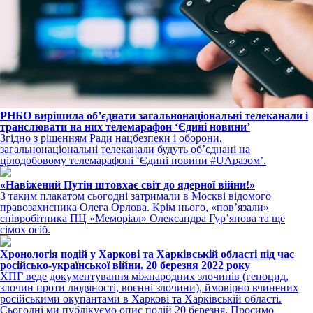
РНБО вирішила об’єднати загальнонаціональні телеканали і
транслювати на них телемарафон ‘Єдині новини’
Згідно з рішенням Ради нацбезпеки і оборони,
загальнонаціональні телеканали будуть об’єднані на
цілодобовому телемарафоні ‘Єдині новини #UАразом’.
«Навіжений Путін штовхає світ до ядерної війни!»
З таким плакатом сьогодні затримали в Москві відомого
правозахисника Олега Орлова. Крім нього, «пов’язали»
співробітника ПЦ «Меморіал» Олександра Гур’янова та ще
сімох осіб.
Хронологія подій у Харкові та Харківській області під час
російсько-української війни. 20 березня 2022 року
ХПГ веде документування міжнародних злочинів (геноцид,
злочин проти людяності, воєнні злочини), ймовірно вчинених
російськими окупантами в Харкові та Харківській області.
Сьогодні ми публікуємо опис подій 20 березня. Просимо