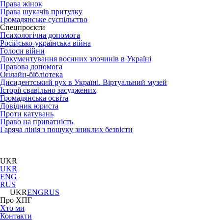
Права жінок
Права шукачів притулку
Громадянське суспільство
Спецпроєкти
Психологічна допомога
Російсько-українська війна
Голоси війни
Документування воєнних злочинів в Україні
Правова допомога
Онлайн-бібліотека
Дисидентський рух в Україні. Віртуальний музей
Історії свавільно засуджених
Громадянська освіта
Довідник юриста
Проти катувань
Право на приватність
Гаряча лінія з пошуку зниклих безвісти
UKR
UKR
ENG
RUS
UKR
ENG
RUS
Про ХПГ
Хто ми
Контакти