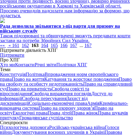
злочини проти людяності, воєнні злочини), імовірно вчинених
російськими окупантами в Харкові та Харківській області.
Просимо очевидців надсилати нам інформацію за формою, що
додається.
Рада дозволила звільнятися з-під варти для призову на
військову службу
Також підозрювані та обвинувачені зможуть передавати кошти
застави на потреби Збройних Сил України.
««
«
161
162
163
164
165
166
167
...
167
Підтримати діяльність ХПГ
Підтримати
Про ХПГ
Хто ми
Контакти
Річні звіти
Політики ХПГ
Теми
Конституція
Політика
Впровадження норм європейського
права
Право на життя
Катування та жорстоке поводження
Право
на свободу та особисту недоторканність
Право на справедливий
суд
Право на приватність
Свобода совісті та
віросповідання
Свобода вираження поглядів
Доступ до
інформації
Свобода пересування
Захист від
дискримінації
Соціально-економічні права
Армія
Кримінально-
виконавча система
Право на охорону здоров’я
Право на
освіту
Екологічні права
Права дітей
Права жінок
Права шукачів
притулку
Громадянське суспільство
Спецпроєкти
Психологічна допомога
Російсько-українська війна
Голоси
війни
Документування воєнних злочинів в Україні
Правова