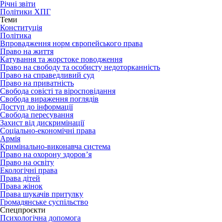
Річні звіти
Політики ХПГ
Теми
Конституція
Політика
Впровадження норм європейського права
Право на життя
Катування та жорстоке поводження
Право на свободу та особисту недоторканність
Право на справедливий суд
Право на приватність
Свобода совісті та віросповідання
Свобода вираження поглядів
Доступ до інформації
Свобода пересування
Захист від дискримінації
Соціально-економічні права
Армія
Кримінально-виконавча система
Право на охорону здоров’я
Право на освіту
Екологічні права
Права дітей
Права жінок
Права шукачів притулку
Громадянське суспільство
Спецпроєкти
Психологічна допомога