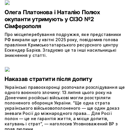
Олега Платонова і Наталію Полюх
окупанти утримують у СІЗО №2
Сімферополя
Про місцеперебування подружжя, яке представники
РФ викрали ще у квітні 2025 року, повідомив голова
правління Кримськотатарського ресурсного центру
Ескендер Барієв. Згадуємо це та інші насильницькі
зникнення у статті.
Наказав стратити після допиту
Українські правоохоронці розпочали розслідування ще
одного воєнного злочину: 13 липня цього року на
Донеччині російські військові могли розстріляти
полоненого оборонця України. “Ще одна страта
українського військовополоненого — ще один доказ
зневаги Росії до міжнародного права... Для Росії
полон — це не гарантія життя, а місце допитів,
катувань і страт”, — наголосив Уповноважений ВР з
прав людини.