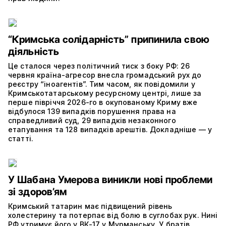
“Кримська солідарність” припинила свою
діяльність
Це сталося через політичний тиск з боку РФ: 26
червня країна-агресор внесла громадський рух до
реєстру “іноагентів”. Тим часом, як повідомили у
Кримськотатарському ресурсному центрі, лише за
перше півріччя 2026-го в окупованому Криму вже
відбулося 139 випадків порушення права на
справедливий суд, 29 випадків незаконного
етапування та 128 випадків арештів. Докладніше — у
статті.
У Шабана Умерова виникли нові проблеми
зі здоров’ям
Кримський татарин має підвищений рівень
холестерину та потерпає від болю в суглобах рук. Нині
РФ утримує його у ВК-17 у Мурманську. У братів