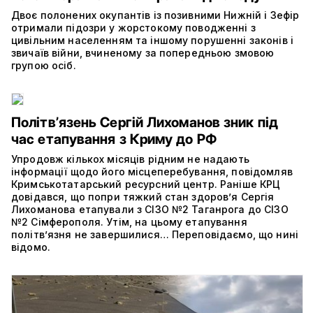
Двоє полонених окупантів із позивними Нижній і Зефір
отримали підозри у жорстокому поводженні з
цивільним населенням та іншому порушенні законів і
звичаїв війни, вчиненому за попередньою змовою
групою осіб.
Політвʼязень Сергій Лихоманов зник під
час етапування з Криму до РФ
Упродовж кількох місяців рідним не надають
інформації щодо його місцеперебування, повідомляв
Кримськотатарський ресурсний центр. Раніше КРЦ
довідався, що попри тяжкий стан здоров’я Сергія
Лихоманова етапували з СІЗО №2 Таганрога до СІЗО
№2 Сімферополя. Утім, на цьому етапування
політвʼязня не завершилися… Переповідаємо, що нині
відомо.