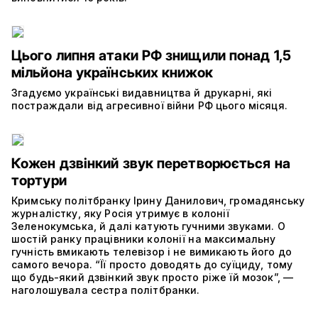
Цього липня атаки РФ знищили понад 1,5
мільйона українських книжок
Згадуємо українські видавництва й друкарні, які
постраждали від агресивної війни РФ цього місяця.
Кожен дзвінкий звук перетворюється на
тортури
Кримську політбранку Ірину Данилович, громадянську
журналістку, яку Росія утримує в колонії
Зеленокумська, й далі катують гучними звуками. О
шостій ранку працівники колонії на максимальну
гучність вмикають телевізор і не вимикають його до
самого вечора. “Її просто доводять до суїциду, тому
що будь-який дзвінкий звук просто ріже їй мозок”, —
наголошувала сестра політбранки.