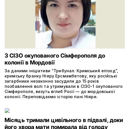
З СІЗО окупованого Сімферополя до
колонії в Мордовії
За даними ініціативи “Трибунал. Кримський епізод”,
кримську бранку Ніяру Ерсмамбетову, яку російські
загарбники незаконно засудили до 15 років
позбавлення волі та утримували в СІЗО-1 окупованого
Сімферополя, везуть вглиб Росії — до мордовської
колонії. Переповідаємо історію пані Ніяри.
Місяць тримали цивільного в підвалі, доки
його хвора мати помирала від голоду