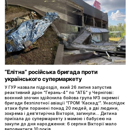
“Елітна” російська бригада проти
українського супермаркету
У ГУР назвали підрозділ, який 26 липня запустив
реактивний дрон “Герань-4” по “АТБ” у Чернігові:
воєнний злочин здійснила бойова група №3 окремої
бригади безпілотної авіації “ГРОМ ‘Каскад’”. Унаслідок
атаки були поранені понад 20 людей, а дві людини,
зокрема і дев’ятирічна Вікторія, загинули… Дитина
приїхала до супермаркету з мамою і бабусею на
закупи до дня народження: 6 серпня Вікторії мало
виповнитися 10 років.