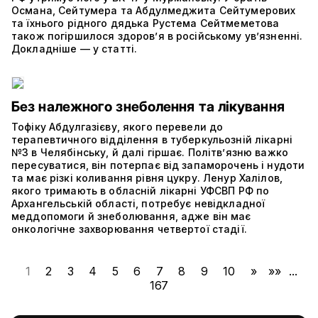
Османа, Сейтумера та Абдулмеджита Сейтумерових
та їхнього рідного дядька Рустема Сейтмеметова
також погіршилося здоров’я в російському ув’язненні.
Докладніше — у статті.
Без належного знеболення та лікування
Тофіку Абдулгазієву, якого перевели до
терапевтичного відділення в туберкульозній лікарні
№3 в Челябінську, й далі гіршає. Політвʼязню важко
пересуватися, він потерпає від запаморочень і нудоти
та має різкі коливання рівня цукру. Ленур Халілов,
якого тримають в обласній лікарні УФСВП РФ по
Архангельській області, потребує невідкладної
меддопомоги й знеболювання, адже він має
онкологічне захворювання четвертої стадії.
1
2
3
4
5
6
7
8
9
10
»
»»
...
167