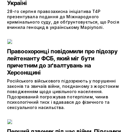
Україні
28-го серпня правозахисна ініціатива T4P
презентувала подання до Міжнародного
кримінального суду, де обґрунтовується, що Росія
вчинила геноцид в українському Маріуполі.
Правоохоронці повідомили про підозру
лейтенанту ФСБ, який міг бути
причетним до зґвалтувань на
Херсонщині
Російського військового підозрюють у порушенні
законів та звичаїв війни, поєднаному з жорстоким
поводженням щодо цивільного населення.
Підозрюваний погрожував потерпілим, чинив
психологічний тиск і вдавався до фізичного та
сексуального насильства.
Перший дзвоник під час війни. Підсумки