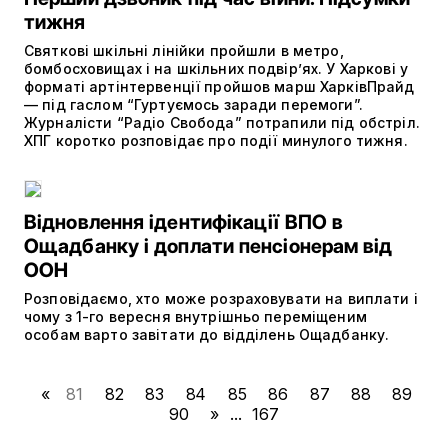
тижня
Святкові шкільні лінійки пройшли в метро,
бомбосховищах і на шкільних подвір’ях. У Харкові у
форматі артінтервенції пройшов марш ХарківПрайд
— під гаслом “Гуртуємось заради перемоги”.
Журналісти “Радіо Свобода” потрапили під обстріл.
ХПГ коротко розповідає про події минулого тижня.
Відновлення ідентифікації ВПО в
Ощадбанку і доплати пенсіонерам від
ООН
Розповідаємо, хто може розраховувати на виплати і
чому з 1-го вересня внутрішньо переміщеним
особам варто завітати до відділень Ощадбанку.
«
81
82
83
84
85
86
87
88
89
90
»
...
167