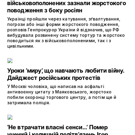
військовополонених зазнали жорстокого
поводження з боку росіян
Українці пройшли через катування, зґвалтування,
погрози або інші форми жорстокого поводження,
розповів Генпрокурор України й відзначив, що РФ
вибудувала розвинену систему тортур та жорстоко
поводиться як з військовополоненими, так і з
цивільними.
Уроки ‘миру’, що навчають любити війну.
Дайджест російських протестів
У Москві чоловіка, що написав на асфальті
антивоєнну цитату з Маяковського, жорстоко
побили охоронці торгового центру, а потім ще й
затримала поліція.
‘Не втрачати власні сенси...’ Помер
учений і колишній політв’язень Ігор