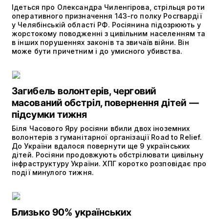
Ідеться про Олександра Чиленгірова, стрільця роти
оперативного призначення 143-го полку Росгвардії
у Челябінській області РФ. Росіянина підозрюють у
жорстокому поводженні з цивільним населенням та
в інших порушеннях законів та звичаїв війни. Він
може бути причетним і до умисного убивства.
Загибель волонтерів, черговий
масований обстріл, повернення дітей —
підсумки тижня
Біля Часового Яру росіяни вбили двох іноземних
волонтерів з гуманітарної організації Road to Relief.
До України вдалося повернути ще 9 українських
дітей. Росіяни продовжують обстрілювати цивільну
інфраструктуру України. ХПГ коротко розповідає про
події минулого тижня.
Близько 90% українських