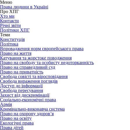
Меню
Права людини в Україні
Про ХПГ
Хто ми
Контакти
Річні звіти
Політики ХПГ
Теми
Конституція
Політика
Впровадження норм європейського права
Право на життя
Катування та жорстоке поводження
Право на свободу та особисту недоторканність
Право на справедливий суд
Право на приватність
Свобода совісті та віросповідання
Свобода вираження поглядів
Доступ до інформації
Свобода пересування
Захист від дискримінації
Соціально-економічні права
Армія
Кримінально-виконавча система
Право на охорону здоров’я
Право на освіту
Екологічні права
Права дітей