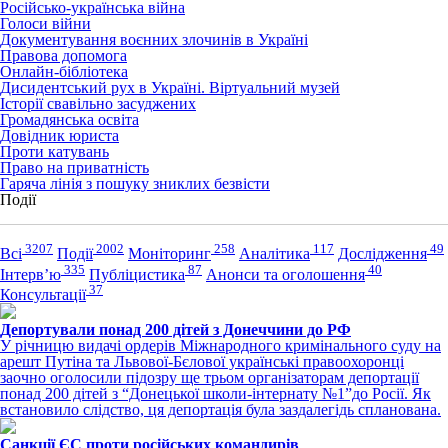
Російсько-українська війна
Голоси війни
Документування воєнних злочинів в Україні
Правова допомога
Онлайн-бібліотека
Дисидентський рух в Україні. Віртуальний музей
Історії свавільно засуджених
Громадянська освіта
Довідник юриста
Проти катувань
Право на приватність
Гаряча лінія з пошуку зниклих безвісти
Події
3207
2002
258
117
49
Всі
Події
Моніторинг
Аналітика
Дослідження
335
87
40
Інтерв’ю
Публіцистика
Анонси та оголошення
37
Консультації
Депортували понад 200 дітей з Донеччини до РФ
У річницю видачі ордерів Міжнародного кримінального суду на
арешт Путіна та Львової-Бєлової українські правоохоронці
заочно оголосили підозру ще трьом організаторам депортації
понад 200 дітей з “Донецької школи-інтернату №1”до Росії. Як
встановило слідство, ця депортація була заздалегідь спланована.
Санкції ЄС проти російських командирів