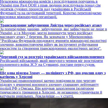
Незалежна міжнародна комісія з розслідування порушень в
Україні при Раді ООН з прав людини розслідувала понад сім
десятків судових процесів над українцями в Російській
Федерації та на окупованій території. Коротко переповідаємо
висновки міжнародної організації.
Транскордонне забруднення Дністра через російську атаку
За попередніми даними, забруднення, яке зафіксували не лише в
Україні, а і в Молдові, могло виникнути через російську
масовану атаку 7 березня. Як зазначали у Мінекономіки,
“Російська Федерація продовжує вчиняти міжнародні екологічні
злочини, використовуючи війну як інструмент руйнування
екосистем та створення транскордонних екологічних загроз”.
Черговий суд за розстріл українського військовополоненого
Російський військовий, який минулого червня міг розстріляти
полоненого воїна ЗСУ на Сумщині, постане перед судом.
Ще одна підозра Злому — поліціянту з РФ, що очолив одну з
катівень у Херсоні
Українські правоохоронці заочно повідомили про чергову
підозру у вчиненні воєнного злочину старшому лейтенанту
поліції РФ з Омська. Він керував захопленим ізолятором
тимчасового тримання в Херсоні, де незаконно утримували й
катували цивільних. Докладніше — у статті.