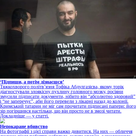
‘Підпиши, а потім дізнаєшся’
Тяжкохворого політвʼязня Тофіка Абдулгазієва, якому торік
діагностували злоякісну пухлину головного мозку, росіяни
змусили підписати документи, нібито він “абсолютно здоровий”
і “не заперечує”, аби його перевели з лікарні назад до колонії.
Кримський татарин не міг сам прочитати підписані папери: його
зір погіршився настільки, що він просто не в змозі читати.
Докладніше — у статті.
Непокаране вбивство
На фотографії з цієї справи важко дивитися. На них — обличчя