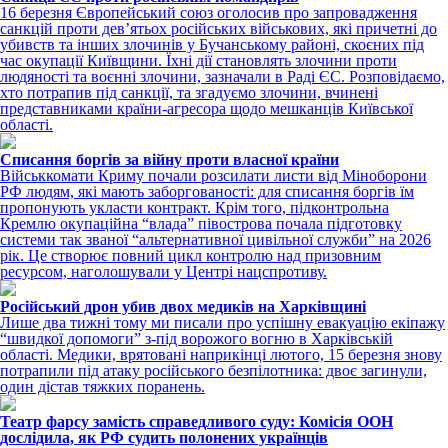
16 березня Європейський союз оголосив про запровадження
санкцій проти девʼятьох російських військових, які причетні до
убивств та інших злочинів у Бучанському районі, скоєних під
час окупації Київщини. Їхні дії становлять злочини проти
людяності та воєнні злочини, зазначали в Раді ЄС. Розповідаємо,
хто потрапив під санкції, та згадуємо злочини, вчинені
представниками країни-агресора щодо мешканців Київської
області.
Списання боргів за війну проти власної країни
Військкомати Криму почали розсилати листи від Міноборони
РФ людям, які мають заборгованості: для списання боргів їм
пропонують укласти контракт. Крім того, підконтрольна
Кремлю окупаційна “влада” півострова почала підготовку
системи так званої “альтернативної цивільної служби” на 2026
рік. Це створює повний цикл контролю над призовним
ресурсом, наголошували у Центрі нацспротиву.
Російський дрон убив двох медиків на Харківщині
Лише два тижні тому ми писали про успішну евакуацію екіпажу
“швидкої допомоги” з-під ворожого вогню в Харківській
області. Медики, врятовані наприкінці лютого, 15 березня знову
потрапили під атаку російського безпілотника: двоє загинули,
один дістав тяжких поранень.
Театр фарсу замість справедливого суду: Комісія ООН
дослідила, як РФ судить полонених українців