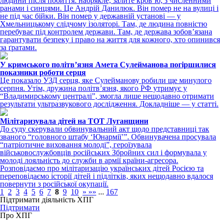
людини після побиття: набрякле, залите кров’ю, з численними
ранами і синцями. Це Андрій Данилюк. Він помер не на вулиці і
не під час бійки. Він помер у державній установі — у
Хмельницькому слідчому ізоляторі. Там, де людина повністю
перебуває під контролем держави. Там, де держава зобов’язана
гарантувати безпеку і право на життя для кожного, хто опинився
за ґратами.
У кримського політвʼязня Амета Сулейманова погіршилися
показники роботи серця
Це показало УЗД серця, яке Сулейманову робили ще минулого
серпня. Утім, дружина політвʼязня, якого РФ утримує у
“Владимирському централі”, змогла лише нещодавно отримати
результати ультразвукового дослідження. Докладніше — у статті.
Мілітаризувала дітей на ТОТ Луганщини
До суду скерували обвинувальний акт щодо представниці так
званого “головного штабу ‘Юнармії’”. Обвинувачена просувала
“патріотичне виховання молоді”, героїзувала
військовослужбовців російських Збройних сил і формувала у
молоді лояльність до служби в армії країни-агресора.
Розповідаємо про мілітаризацію українських дітей Росією та
переповідаємо історії дітей і підлітків, яких нещодавно вдалося
повернути з російської окупації.
1
2
3
4
5
6
7
8
9
10
»
»»
...
167
Підтримати діяльність ХПГ
Підтримати
Про ХПГ