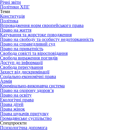
Річні звіти
Політики ХПГ
Теми
Конституція
Політика
Впровадження норм європейського права
Право на життя
Катування та жорстоке поводження
Право на свободу та особисту недоторканність
Право на справедливий суд
Право на приватність
Свобода совісті та віросповідання
Свобода вираження поглядів
Доступ до інформації
Свобода пересування
Захист від дискримінації
Соціально-економічні права
Армія
Кримінально-виконавча система
Право на охорону здоров’я
Право на освіту
Екологічні права
Права дітей
Права жінок
Права шукачів притулку
Громадянське суспільство
Спецпроєкти
Психологічна допомога