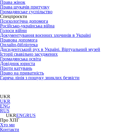
Права жінок
Права шукачів притулку
Громадянське суспільство
Спецпроєкти
Психологічна допомога
Російсько-українська війна
Голоси війни
Документування воєнних злочинів в Україні
Правова допомога
Онлайн-бібліотека
Дисидентський рух в Україні. Віртуальний музей
Історії свавільно засуджених
Громадянська освіта
Довідник юриста
Проти катувань
Право на приватність
Гаряча лінія з пошуку зниклих безвісти
UKR
UKR
ENG
RUS
UKR
ENG
RUS
Про ХПГ
Хто ми
Контакти