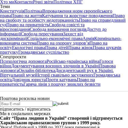
Хто ми
Контакти
Річні звіти
Політики ХПГ
Теми
Конституція
Політика
Впровадження норм європейського
права
Право на життя
Катування та жорстоке поводження
Право
на свободу та особисту недоторканність
Право на справедливий
суд
Право на приватність
Свобода совісті та
віросповідання
Свобода вираження поглядів
Доступ до
інформації
Свобода пересування
Захист від
дискримінації
Соціально-економічні права
Армія
Кримінально-
виконавча система
Право на охорону здоров’я
Право на
освіту
Екологічні права
Права дітей
Права жінок
Права шукачів
притулку
Громадянське суспільство
Спецпроєкти
Психологічна допомога
Російсько-українська війна
Голоси
війни
Документування воєнних злочинів в Україні
Правова
допомога
Онлайн-бібліотека
Дисидентський рух в Україні.
Віртуальний музей
Історії свавільно засуджених
Громадянська
освіта
Довідник юриста
Проти катувань
Право на
приватність
Гаряча лінія з пошуку зниклих безвісти
Поштова розсилка новин
підписатись / відписатись
Ми в соціальних мережах
Сайт “Права людини в Україні” створений і підтримується
Харківською правозахисною групою з 1999 року.
Увага! Публікації з 1999 по 2022 роки перенесені в