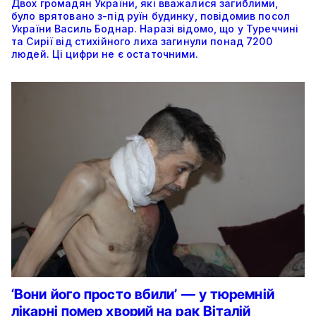
Двох громадян України, які вважалися загиблими,
було врятовано з-під руїн будинку, повідомив посол
України Василь Боднар. Наразі відомо, що у Туреччині
та Сирії від стихійного лиха загинули понад 7200
людей. Ці цифри не є остаточними.
‘Вони його просто вбили’ — у тюремній
лікарні помер хворий на рак Віталій