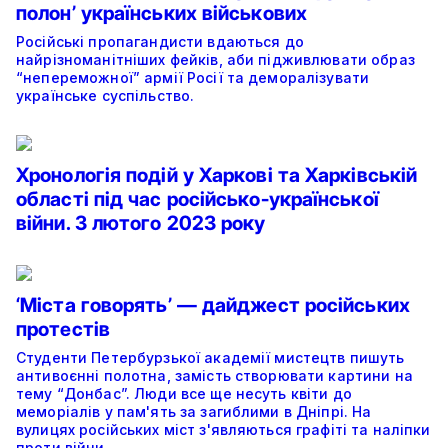
полон’ українських військових
Російські пропагандисти вдаються до
найрізноманітніших фейків, аби підживлювати образ
“непереможної” армії Росії та деморалізувати
українське суспільство.
Хронологія подій у Харкові та Харківській
області під час російсько-української
війни. 3 лютого 2023 року
‘Міста говорять’ — дайджест російських
протестів
Студенти Петербурзької академії мистецтв пишуть
антивоєнні полотна, замість створювати картини на
тему “Донбас”. Люди все ще несуть квіти до
меморіалів у пам'ять за загиблими в Дніпрі. На
вулицях російських міст з'являються графіті та наліпки
проти війни.