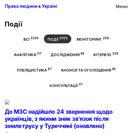
Права людини в Україні
Меню
Події
3206
2002
258
ВСІ
ПОДІЇ
МОНІТОРИНГ
117
49
335
АНАЛІТИКА
ДОСЛІДЖЕННЯ
ІНТЕРВ’Ю
87
40
ПУБЛІЦИСТИКА
АНОНСИ ТА ОГОЛОШЕННЯ
37
КОНСУЛЬТАЦІЇ
До МЗС надійшло 24 звернення щодо
українців, з якими зник зв’язок після
землетрусу у Туреччині (оновлено)