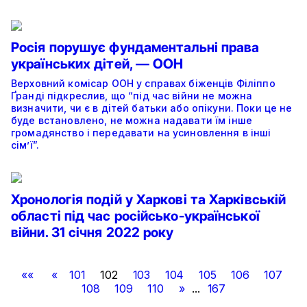
Росія порушує фундаментальні права
українських дітей, — ООН
Верховний комісар ООН у справах біженців Філіппо
Ґранді підкреслив, що “під час війни не можна
визначити, чи є в дітей батьки або опікуни. Поки це не
буде встановлено, не можна надавати їм інше
громадянство і передавати на усиновлення в інші
сім’ї”.
Хронологія подій у Харкові та Харківській
області під час російсько-української
війни. 31 січня 2022 року
««
«
101
102
103
104
105
106
107
108
109
110
»
...
167