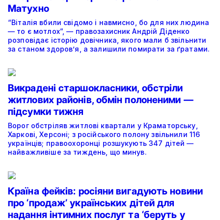
Матухно
“Віталія вбили свідомо і навмисно, бо для них людина
— то є мотлох”, — правозахисник Андрій Діденко
розповідає історію довічника, якого мали б звільнити
за станом здоров’я, а залишили помирати за ґратами.
Викрадені старшокласники, обстріли
житлових районів, обмін полоненими —
підсумки тижня
Ворог обстріляв житлові квартали у Краматорську,
Харкові, Херсоні; з російського полону звільнили 116
українців; правоохоронці розшукують 347 дітей —
найважливіше за тиждень, що минув.
Країна фейків: росіяни вигадують новини
про ‘продаж’ українських дітей для
надання інтимних послуг та ‘беруть у