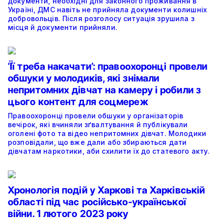
документи, необхідні для законного проживання в
Україні, ДМС навіть не прийняла документи колишніх
добровольців. Після розголосу ситуація зрушила з
місця й документи прийняли.
‘Її треба накачати’: правоохоронці провели
обшуки у молодиків, які знімали
непритомних дівчат на камеру і робили з
цього контент для соцмереж
Правоохоронці провели обшуки у організаторів
вечірок, які вчиняли зґвалтування й публікували
оголені фото та відео непритомних дівчат. Молодики
розповідали, що вже дали або збираються дати
дівчатам наркотики, аби схилити їх до статевого акту.
Хронологія подій у Харкові та Харківській
області під час російсько-української
війни. 1 лютого 2023 року