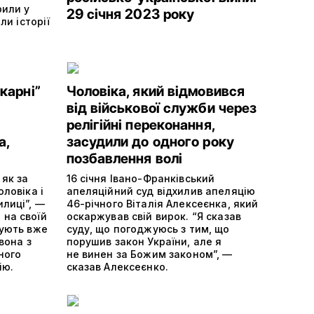
рили у
29 січня 2023 року
ли історії
карні”
Чоловіка, який відмовився
від військової служби через
релігійні переконання,
а,
засудили до одного року
позбавлення волі
 як за
16 січня Івано-Франківський
оловіка і
апеляційний суд відхилив апеляцію
лиці”, —
46-річного Віталія Алексеєнка, який
 на своїй
оскаржував свій вирок. “Я сказав
жують вже
суду, що погоджуюсь з тим, що
 вона з
порушив закон України, але я
ного
не винен за Божим законом”, —
ію.
сказав Алексеєнко.