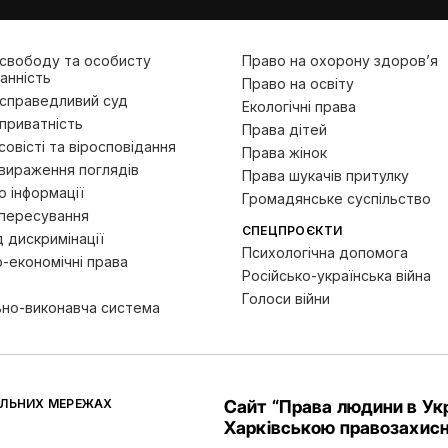
 свободу та особисту
Право на охорону здоров’я
анність
Право на освіту
 справедливий суд
Екологічні права
приватність
Права дітей
овісті та віросповідання
Права жінок
вираження поглядів
Права шукачів притулку
 інформації
Громадянське суспільство
пересування
СПЕЦПРОЄКТИ
д дискримінації
Психологічна допомога
-економічні права
Російсько-українська війна
Голоси війни
ьно-виконавча система
АЛЬНИХ МЕРЕЖАХ
Сайт “Права людини в Укр
Харківською правозахисн