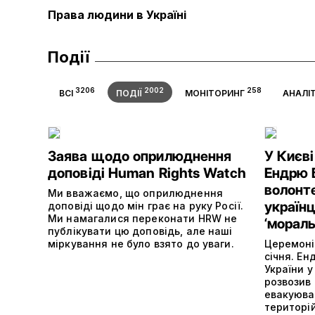
Права людини в Україні
Події
3206
2002
258
ВСІ
ПОДІЇ
МОНІТОРИНГ
АНАЛІ
Заява щодо оприлюднення
У Києв
доповіді Human Rights Watch
Ендрю 
волонт
Ми вважаємо, що оприлюднення
україн
доповіді щодо мін грає на руку Росії.
Ми намагалися переконати HRW не
‘морал
публікувати цю доповідь, але наші
міркування не було взято до уваги.
Церемоні
січня. Ен
України у
розвозив
евакуюва
територій