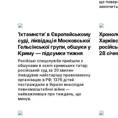
що повер
закінчить
‘Іхтамнєти’ в Європейському
Хроноло
суді, ліквідація Московської
Харківс
Гельсінської групи, обшуки у
російсь
Криму — підсумки тижня
28 січн
Російські спецслужби прийшли з
обшуками в оселі кримських татар;
російський суд за 20 хвилин
ліквідував найстарішу правозахисну
організацію в РФ; 1376 дітей
постраждали в Україні внаслідок
повномасштабної війни —
найважливіше про тиждень, що
минув.