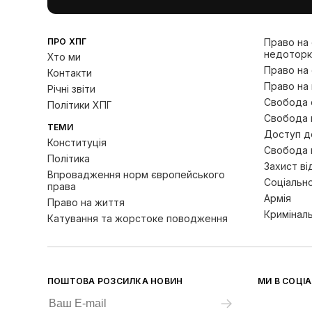
ПРО ХПГ
Право на
недоторк
Хто ми
Право на
Контакти
Право на 
Річні звіти
Свобода с
Політики ХПГ
Свобода 
ТЕМИ
Доступ до
Конституція
Свобода 
Політика
Захист ві
Впровадження норм європейського
Соціально
права
Армія
Право на життя
Кримінал
Катування та жорстоке поводження
ПОШТОВА РОЗСИЛКА НОВИН
МИ В СОЦІ