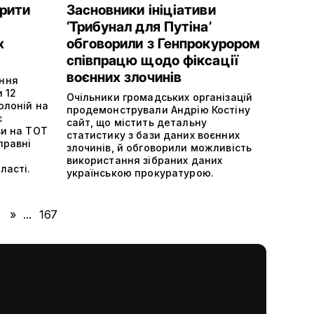
орити
Засновники ініціативи
‘Трибунал для Путіна’
х
обговорили з Генпрокурором
співпрацю щодо фіксації
воєнних злочинів
ння
 12
Очільники громадських організацій
олоній на
продемонстрували Андрію Костіну
є
сайт, що містить детальну
ви на ТОТ
статистику з бази даних воєнних
правні
злочинів, й обговорили можливість
використання зібраних даних
ласті.
українською прокуратурою.
»
...
167