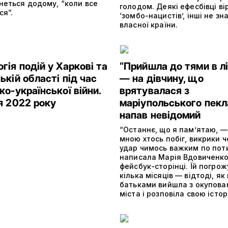
неться додому, “коли все
голодом. Деякі ефесбівці ві
ся”.
‘зомбо-нацистів’, інші не зна
власної країни.
гія подій у Харкові та
“Прийшла до тями в лі
ькій області під час
— на дівчину, що
ко-української війни.
врятувалася з
я 2022 року
маріупольського пекл
напав невідомий
“Останнє, що я пам’ятаю, —
мною хтось побіг, викрики ч
удар чимось важким по поти
написала Марія Вдовиченко
фейсбук-сторінці. Їй погро
кілька місяців — відтоді, як
батьками вийшла з окупова
міста і розповіла свою істор