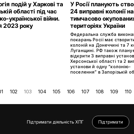
гія подій у Харкові та
У Росії планують ств
ькій області під час
24 виправні колонії на
ко-української війни.
тимчасово окуповани
я 2023 року
територіях України
Федеральна служба викона
покарань Росії має створити
колоній на Донеччині та 7 к
Луганщині. РФ також плану
відкрити 3 виправні устано
Херсонської області та 2 ви
установи й одну “колонію-
поселення” в Запорізькій об
01
102
103
104
105
106
107
108
109
110
Підтримати діяльність ХПГ
Підтримати