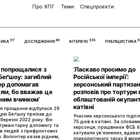
Про ХПГ
Теми
Спецпроєкти
117
49
335
8
ТИКА
ДОСЛІДЖЕННЯ
ІНТЕРВ’Ю
ПУБЛІЦИСТИКА
і попрощалися з
‘Ласкаво просимо до
Беґшоу: загиблий
Російської імперії’:
ер допомагав
херсонський партиза
цям, бо вважав це
розповів про тортури 
ьним вчинком’
облаштованій окупан
катівні
я прощання відбулася 29
дрю Беґшоу приїхав до
Учасник херсонського підпі
 березні 2022 року. Він
75 днів в катівні. За словам
 гуманітарну допомогу та
херсонця, працівники ФСБ б
в людей з прифронтових
катували ув’язнених, вдава
. Волонтер казав рідним,
психологічного тиску й мор