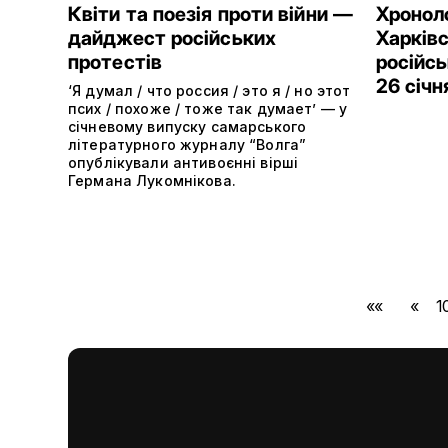
Квіти та поезія проти війни —
Хроноло
дайджест російських
Харківс
протестів
російсь
26 січн
‘Я думал / что россия / это я / но этот
псих / похоже / тоже так думает’ — у
січневому випуску самарського
літературного журналу “Волга”
опублікували антивоєнні вірші
Германа Лукомнікова.
««
«
1