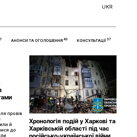
UKR
7
40
37
АНОНСИ ТА ОГОЛОШЕННЯ
КОНСУЛЬТАЦІЇ
н
в
тами
лля провів
и
Хронологія подій у Харкові та
или й
Харківській області під час
лися до
російсько-української війни.
или