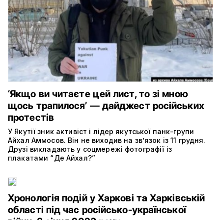
‘Якщо ви читаєте цей лист, то зі мною
щось трапилося’ — дайджест російських
протестів
У Якутії зник активіст і лідер якутської панк-групи
Айхал Аммосов. Він не виходив на зв’язок із 11 грудня.
Друзі викладають у соцмережі фотографії із
плакатами “Де Айхал?”
Хронологія подій у Харкові та Харківській
області під час російсько-української