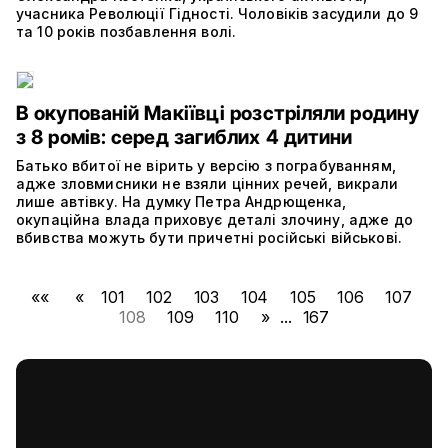
учасника Революції Гідності. Чоловіків засудили до 9
та 10 років позбавлення волі.
В окупованій Макіївці розстріляли родину
з 8 ромів: серед загиблих 4 дитини
Батько вбитої не вірить у версію з пограбуванням,
адже зловмисники не взяли цінних речей, викрали
лише автівку. На думку Петра Андрющенка,
окупаційна влада приховує деталі злочину, адже до
вбивства можуть бути причетні російські військові.
««
«
101
102
103
104
105
106
107
108
109
110
»
...
167