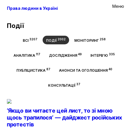
Меню
Права людини в Україні
Події
3207
2002
258
ВСІ
ПОДІЇ
МОНІТОРИНГ
117
49
335
АНАЛІТИКА
ДОСЛІДЖЕННЯ
ІНТЕРВ’Ю
87
40
ПУБЛІЦИСТИКА
АНОНСИ ТА ОГОЛОШЕННЯ
37
КОНСУЛЬТАЦІЇ
‘Якщо ви читаєте цей лист, то зі мною
щось трапилося’ — дайджест російських
протестів