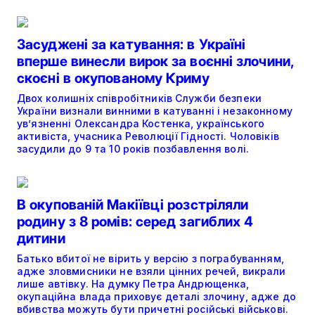
Засуджені за катування: в Україні
вперше винесли вирок за воєнні злочини,
скоєні в окупованому Криму
Двох колишніх співробітників Служби безпеки
України визнали винними в катуванні і незаконному
ув’язненні Олександра Костенка, українського
активіста, учасника Революції Гідності. Чоловіків
засудили до 9 та 10 років позбавлення волі.
В окупованій Макіївці розстріляли
родину з 8 ромів: серед загиблих 4
дитини
Батько вбитої не вірить у версію з пограбуванням,
адже зловмисники не взяли цінних речей, викрали
лише автівку. На думку Петра Андрющенка,
окупаційна влада приховує деталі злочину, адже до
вбивства можуть бути причетні російські військові.