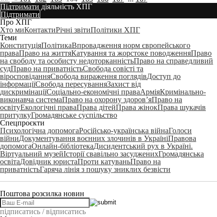
Підтримати діяльність ХПГ
Підтримати
Про ХПГ
Хто ми
Контакти
Річні звіти
Політики ХПГ
Теми
Конституція
Політика
Впровадження норм європейського
права
Право на життя
Катування та жорстоке поводження
Право
на свободу та особисту недоторканність
Право на справедливий
суд
Право на приватність
Свобода совісті та
віросповідання
Свобода вираження поглядів
Доступ до
інформації
Свобода пересування
Захист від
дискримінації
Соціально-економічні права
Армія
Кримінально-
виконавча система
Право на охорону здоров’я
Право на
освіту
Екологічні права
Права дітей
Права жінок
Права шукачів
притулку
Громадянське суспільство
Спецпроєкти
Психологічна допомога
Російсько-українська війна
Голоси
війни
Документування воєнних злочинів в Україні
Правова
допомога
Онлайн-бібліотека
Дисидентський рух в Україні.
Віртуальний музей
Історії свавільно засуджених
Громадянська
освіта
Довідник юриста
Проти катувань
Право на
приватність
Гаряча лінія з пошуку зниклих безвісти
Поштова розсилка новин
підписатись / відписатись