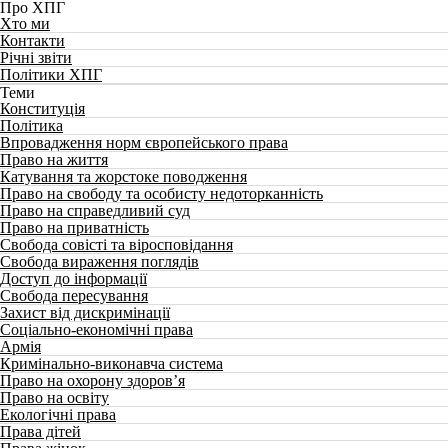
Про ХПГ
Хто ми
Контакти
Річні звіти
Політики ХПГ
Теми
Конституція
Політика
Впровадження норм європейського права
Право на життя
Катування та жорстоке поводження
Право на свободу та особисту недоторканність
Право на справедливий суд
Право на приватність
Свобода совісті та віросповідання
Свобода вираження поглядів
Доступ до інформації
Свобода пересування
Захист від дискримінації
Соціально-економічні права
Армія
Кримінально-виконавча система
Право на охорону здоров’я
Право на освіту
Екологічні права
Права дітей