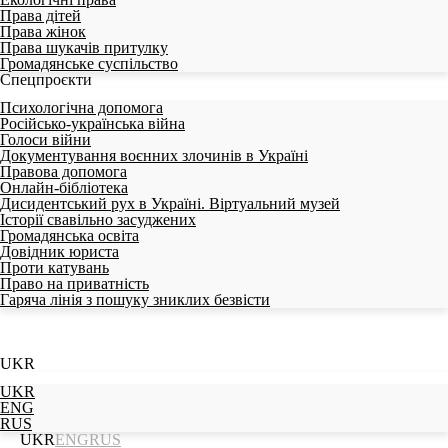
Права дітей
Права жінок
Права шукачів притулку
Громадянське суспільство
Спецпроєкти
Психологічна допомога
Російсько-українська війна
Голоси війни
Документування воєнних злочинів в Україні
Правова допомога
Онлайн-бібліотека
Дисидентський рух в Україні. Віртуальний музей
Історії свавільно засуджених
Громадянська освіта
Довідник юриста
Проти катувань
Право на приватність
Гаряча лінія з пошуку зниклих безвісти
UKR
UKR
ENG
RUS
UKR
ENG
RUS