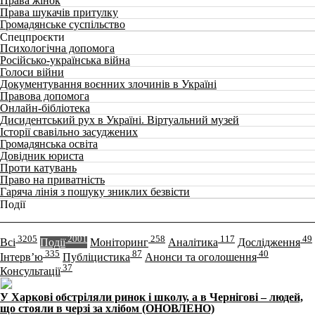
Права жінок
Права шукачів притулку
Громадянське суспільство
Спецпроєкти
Психологічна допомога
Російсько-українська війна
Голоси війни
Документування воєнних злочинів в Україні
Правова допомога
Онлайн-бібліотека
Дисидентський рух в Україні. Віртуальний музей
Історії свавільно засуджених
Громадянська освіта
Довідник юриста
Проти катувань
Право на приватність
Гаряча лінія з пошуку зниклих безвісти
Події
3205
2001
258
117
49
Всі
Події
Моніторинг
Аналітика
Дослідження
335
87
40
Інтерв’ю
Публіцистика
Анонси та оголошення
37
Консультації
У Харкові обстріляли ринок і школу, а в Чернігові – людей,
що стояли в черзі за хлібом (ОНОВЛЕНО)