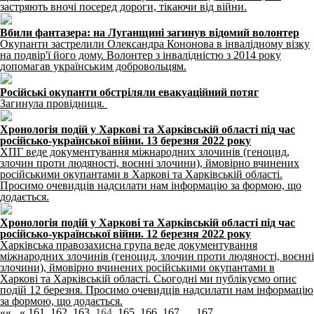
застряють вночі посеред дороги, тікаючи від війни.
Вбили фантазера: на Луганщині загинув відомий волонтер
Окупанти застрелили Олександра Кононова в інвалідному візку
на подвір'ї його дому. Волонтер з інвалідністю з 2014 року
допомагав українським добровольцям.
Російські окупанти обстріляли евакуаційний потяг
Загинула провідниця.
Хронологія подій у Харкові та Харківській області під час
російсько-української війни. 13 березня 2022 року
ХПГ веде документування міжнародних злочинів (геноцид,
злочин проти людяності, воєнні злочини), ймовірно вчинених
російськими окупантами в Харкові та Харківській області.
Просимо очевидців надсилати нам інформацію за формою, що
додається.
Хронологія подій у Харкові та Харківській області під час
російсько-української війни. 12 березня 2022 року
Харківська правозахисна група веде документування
міжнародних злочинів (геноцид, злочин проти людяності, воєнні
злочини), ймовірно вчинених російськими окупантами в
Харкові та Харківській області. Сьогодні ми публікуємо опис
подій 12 березня. Просимо очевидців надсилати нам інформацію
за формою, що додається.
««
«
161
162
163
164
165
166
167
...
167