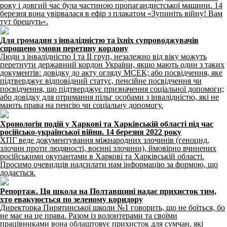
року і довгий час була частиною пропагандистської машини. 14
березня вона увірвалася в ефір з плакатом «Зупиніть війну! Вам
тут брешуть».
Для громадян з інвалідністю та їхніх супроводжувачів
спрощено умови перетину кордону
Люди з інвалідністю І та ІІ груп, незалежно від віку можуть
перетнути державний кордон України, якщо мають один з таких
документів: довідку до акту огляду МСЕК; або посвідчення, яке
підтверджує відповідний статус, пенсійне посвідчення чи
посвідчення, що підтверджує призначення соціальної допомоги;
або довідку для отримання пільг особами з інвалідністю, які не
мають права на пенсію чи соціальну допомогу.
Хронологія подій у Харкові та Харківській області під час
російсько-української війни. 14 березня 2022 року
ХПГ веде документування міжнародних злочинів (геноцид,
злочин проти людяності, воєнні злочини), ймовірно вчинених
російськими окупантами в Харкові та Харківській області.
Просимо очевидців надсилати нам інформацію за формою, що
додається.
Репортаж. Ця школа на Полтавщині надає прихисток тим,
хто евакуюється по зеленому коридору
Директорка Пирятинської школи №1 говорить, що не боїться, бо
не має на це права. Разом із волонтерами та своїми
працівниками вона облаштовує прихисток для сумчан, які