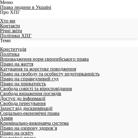
Меню
Права людини в Україні
Про ХПГ
Хто ми
Контакти
Річні звіти
Політики ХПГ
Теми
Конституція
Політика
Впровадження норм європейського права
Право на життя
Катування та жорстоке поводження
Право на свободу та особисту недоторканність
Право на справедливий суд
Право на приватність
Свобода совісті та віросповідання
Свобода вираження поглядів
Доступ до інформації
Свобода пересування
Захист від дискримінації
Соціально-економічні права
Армія
Кримінально-виконавча система
Право на охорону здоров’я
Право на освіту
Екологічні права