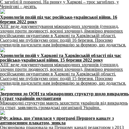
Є загиблі й поранені. На ринку у Харкові – троє загиблих, у
Чернігові – десять.
Хронологія подій під час російсько-української війни. 16
березня 2022 року
ХПГ веде документування міжнародних злочинів (геноцид,
злочин проти людяності, воєнні злочини), ймовірно вчинених
російськими окупантами в Харкові та Харківській області.
Сьогодні ми публікуємо опис подій 16 березня. Просимо
очевидців надсилати нам інформацію за формою, що додається.
Хронологія подій у Харкові та Харківській області під час
російсько-української війни. 15 березня 2022 року
ХПГ веде документування міжнародних злочинів (геноцид,
злочин проти людяності, воєнні злочини), ймовірно вчинених
російськими окупантами в Харкові та Харківській області.
Сьогодні ми публікуємо опис подій 15 березня. Просимо
очевидців надсилати нам інформацію за формою, що додається.
Звернення до ООН та міжнародних структур щодо викрадень
і страт українців окупантами
Міжнародні структури мають захистити українців від викрадень
та страт, заявляють громадські організації України.
РФ: жінка, що з’явилася у програмі Першого каналу з
антивоєнним плакатом, зникла
Овсяннікова працювала на Першому каналі редактором з 2013