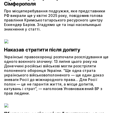
Сімферополя
Про місцеперебування подружжя, яке представники
РФ викрали ще у квітні 2025 року, повідомив голова
правління Кримськотатарського ресурсного центру
Ескендер Барієв. Згадуємо це та інші насильницькі
зникнення у статті.
Наказав стратити після допиту
Українські правоохоронці розпочали розслідування ще
одного воєнного злочину: 13 липня цього року на
Донеччині російські військові могли розстріляти
полоненого оборонця України. “Ще одна страта
українського військовополоненого — ще один доказ
зневаги Росії до міжнародного права... Для Росії
полон — це не гарантія життя, а місце допитів,
катувань і страт”, — наголосив Уповноважений ВР з
прав людини.