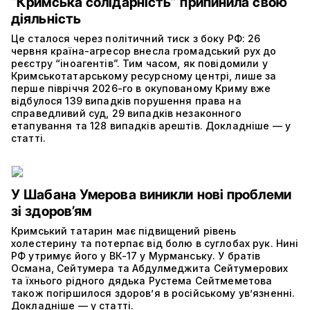
“Кримська солідарність” припинила свою
діяльність
Це сталося через політичний тиск з боку РФ: 26
червня країна-агресор внесла громадський рух до
реєстру “іноагентів”. Тим часом, як повідомили у
Кримськотатарському ресурсному центрі, лише за
перше півріччя 2026-го в окупованому Криму вже
відбулося 139 випадків порушення права на
справедливий суд, 29 випадків незаконного
етапування та 128 випадків арештів. Докладніше — у
статті.
У Шабана Умерова виникли нові проблеми
зі здоров’ям
Кримський татарин має підвищений рівень
холестерину та потерпає від болю в суглобах рук. Нині
РФ утримує його у ВК-17 у Мурманську. У братів
Османа, Сейтумера та Абдулмеджита Сейтумерових
та їхнього рідного дядька Рустема Сейтмеметова
також погіршилося здоров’я в російському ув’язненні.
Докладніше — у статті.