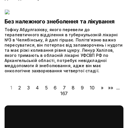
Без належного знеболення та лікування
Тофіку Абдулгазієву, якого перевели до
терапевтичного відділення в туберкульозній лікарні
№3 в Челябінську, й далі гіршає. Політвʼязню важко
пересуватися, він потерпає від запаморочень і нудоти
та має різкі коливання рівня цукру. Ленур Халілов,
якого тримають в обласній лікарні УФСВП РФ по
Архангельській області, потребує невідкладної
меддопомоги й знеболювання, адже він має
онкологічне захворювання четвертої стадії.
1
2
3
4
5
6
7
8
9
10
»
»»
...
167