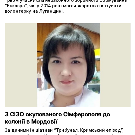
трьом учасникам незаконного збройного формування
“Бєзлєра”, які у 2014 році могли жорстоко катувати
волонтерку на Луганщині.
З СІЗО окупованого Сімферополя до
колонії в Мордовії
За даними ініціативи “Трибунал. Кримський епізод”,