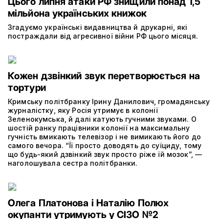
Цього липня атаки РФ знищили понад 1,5
мільйона українських книжок
Згадуємо українські видавництва й друкарні, які
постраждали від агресивної війни РФ цього місяця.
Кожен дзвінкий звук перетворюється на
тортури
Кримську політбранку Ірину Данилович, громадянську
журналістку, яку Росія утримує в колонії
Зеленокумська, й далі катують гучними звуками. О
шостій ранку працівники колонії на максимальну
гучність вмикають телевізор і не вимикають його до
самого вечора. “Її просто доводять до суїциду, тому
що будь-який дзвінкий звук просто ріже їй мозок”, —
наголошувала сестра політбранки.
Олега Платонова і Наталію Полюх
окупанти утримують у СІЗО №2