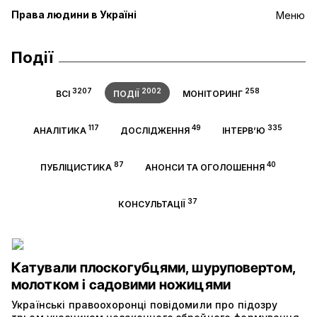
Права людини в Україні
Меню
Події
3207
2002
258
ВСІ
ПОДІЇ
МОНІТОРИНГ
117
49
335
АНАЛІТИКА
ДОСЛІДЖЕННЯ
ІНТЕРВ’Ю
87
40
ПУБЛІЦИСТИКА
АНОНСИ ТА ОГОЛОШЕННЯ
37
КОНСУЛЬТАЦІЇ
Катували плоскогубцями, шуруповертом,
молотком і садовими ножицями
Українські правоохоронці повідомили про підозру