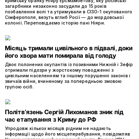
кримську бранку Ніяру Ерсмамбетову, яку російські
загарбники незаконно засудили до 15 років
позбавлення волі та утримували в СІЗО-1 окупованого
Сімферополя, везуть вглиб Росії — до мордовської
колонії. Переповідаємо історію пані Ніяри.
Місяць тримали цивільного в підвалі, доки
його хвора мати помирала від голоду
Двоє полонених окупантів із позивними Нижній і Зефір
отримали підозри у жорстокому поводженні з
цивільним населенням та іншому порушенні законів і
звичаїв війни, вчиненому за попередньою змовою
групою осіб.
Політвʼязень Сергій Лихоманов зник під
час етапування з Криму до РФ
Упродовж кількох місяців рідним не надають
інформації щодо його місцеперебування, повідомляв