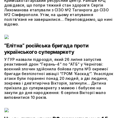
Кримськотатарський ресурсний центр. Раніше КРЦ
довідався, що попри тяжкий стан здоров’я Сергія
Лихоманова етапували з СІЗО №2 Таганрога до СІЗО
№2 Сімферополя. Утім, на цьому етапування
політвʼязня не завершилися… Переповідаємо, що нині
відомо.
“Елітна” російська бригада проти
українського супермаркету
У ГУР назвали підрозділ, який 26 липня запустив
реактивний дрон “Герань-4” по “АТБ” у Чернігові:
воєнний злочин здійснила бойова група №3 окремої
бригади безпілотної авіації “ГРОМ ‘Каскад’”. Унаслідок
атаки були поранені понад 20 людей, а дві людини,
зокрема і дев’ятирічна Вікторія, загинули… Дитина
приїхала до супермаркету з мамою і бабусею на
закупи до дня народження: 6 серпня Вікторії мало
виповнитися 10 років.