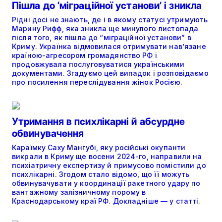
Пішла до ‘міграційної установи’ і зникла
Рідні досі не знають, де і в якому статусі утримують
Марину Рифф, яка зникла ще минулого листопада
після того, як пішла до “міграційної установи” в
Криму. Українка відмовилася отримувати нав’язане
країною-агресором громадянство РФ і
продовжувала послуговуватися українськими
документами. Згадуємо цей випадок і розповідаємо
про посилення переслідування жінок Росією.
Утримання в психлікарні й абсурдне
обвинувачення
Караїмку Саху Мангубі, яку російські окупанти
викрали в Криму ще восени 2024-го, направили на
психіатричну експертизу й примусово помістили до
психлікарні. Згодом стало відомо, що її можуть
обвинувачувати у координації ракетного удару по
вантажному залізничному порому в
Краснодарському краї РФ. Докладніше — у статті.