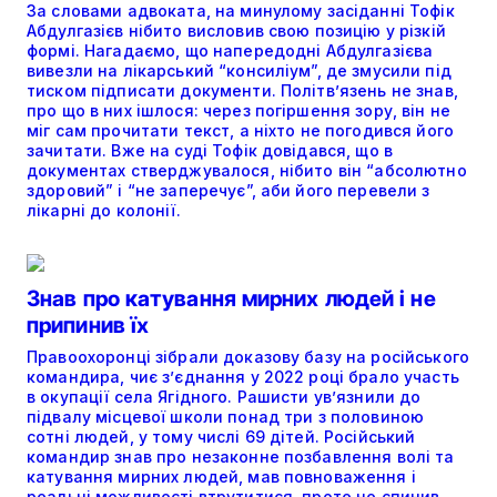
За словами адвоката, на минулому засіданні Тофік
Абдулгазієв нібито висловив свою позицію у різкій
формі. Нагадаємо, що напередодні Абдулгазієва
вивезли на лікарський “консиліум”, де змусили під
тиском підписати документи. Політвʼязень не знав,
про що в них ішлося: через погіршення зору, він не
міг сам прочитати текст, а ніхто не погодився його
зачитати. Вже на суді Тофік довідався, що в
документах стверджувалося, нібито він “абсолютно
здоровий” і “не заперечує”, аби його перевели з
лікарні до колонії.
Знав про катування мирних людей і не
припинив їх
Правоохоронці зібрали доказову базу на російського
командира, чиє з’єднання у 2022 році брало участь
в окупації села Ягідного. Рашисти ув’язнили до
підвалу місцевої школи понад три з половиною
сотні людей, у тому числі 69 дітей. Російський
командир знав про незаконне позбавлення волі та
катування мирних людей, мав повноваження і
реальні можливості втрутитися, проте не спинив