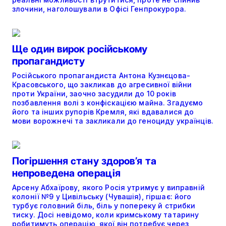
злочини, наголошували в Офісі Генпрокурора.
Ще один вирок російському
пропагандисту
Російського пропагандиста Антона Кузнєцова-
Красовського, що закликав до агресивної війни
проти України, заочно засудили до 10 років
позбавлення волі з конфіскацією майна. Згадуємо
його та інших рупорів Кремля, які вдавалися до
мови ворожнечі та закликали до геноциду українців.
Погіршення стану здоров’я та
непроведена операція
Арсену Абхаїрову, якого Росія утримує у виправній
колонії №9 у Цивільську (Чувашія), гіршає: його
турбує головний біль, біль у попереку й стрибки
тиску. Досі невідомо, коли кримському татарину
робитимуть операцію, якої він потребує через