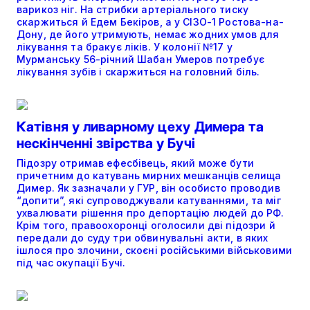
варикоз ніг. На стрибки артеріального тиску
скаржиться й Едем Бекіров, а у СІЗО-1 Ростова-на-
Дону, де його утримують, немає жодних умов для
лікування та бракує ліків. У колонії №17 у
Мурманську 56-річний Шабан Умеров потребує
лікування зубів і скаржиться на головний біль.
Катівня у ливарному цеху Димера та
нескінченні звірства у Бучі
Підозру отримав ефесбівець, який може бути
причетним до катувань мирних мешканців селища
Димер. Як зазначали у ГУР, він особисто проводив
“допити”, які супроводжували катуваннями, та міг
ухвалювати рішення про депортацію людей до РФ.
Крім того, правоохоронці оголосили дві підозри й
передали до суду три обвинувальні акти, в яких
ішлося про злочини, скоєні російськими військовими
під час окупації Бучі.