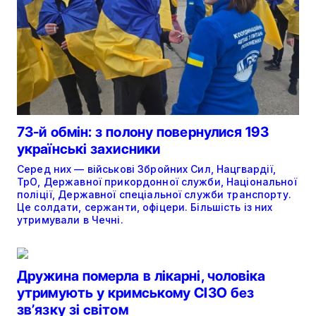
73-й обмін: з полону повернулися 193
українські захисники
Серед них — військові Збройних Сил, Нацгвардії,
ТрО, Державної прикордонної служби, Національної
поліції, Державної спеціальної служби транспорту.
Це солдати, сержанти, офіцери. Більшість із них
утримували в Чечні.
Дружина померла в лікарні, чоловіка
утримують у кримському СІЗО без
звʼязку зі світом