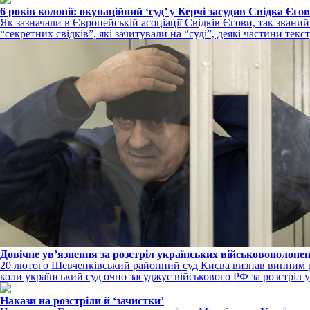
6 років колонії: окупаційний ‘суд’ у Керчі засудив Свідка Єго
Як зазначали в Європейській асоціації Свідків Єгови, так званий
“секретних свідків”, які зачитували на “суді”, деякі частини тек
Довічне увʼязнення за розстріл українських військовополоне
20 лютого Шевченківський районний суд Києва визнав винним ро
коли український суд очно засуджує військового РФ за розстріл 
Накази на розстріли й ‘зачистки’