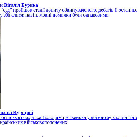
ви Віталія Бурика
 “суд” пройшов стадії допиту обвинуваченого, дебатів й останньог
сту збігалися: навіть мовні помилки були однаковими.
них на Курщині
сійського морпіха Володимира Іванова у воєнному злочині та за
українських військовополонених.