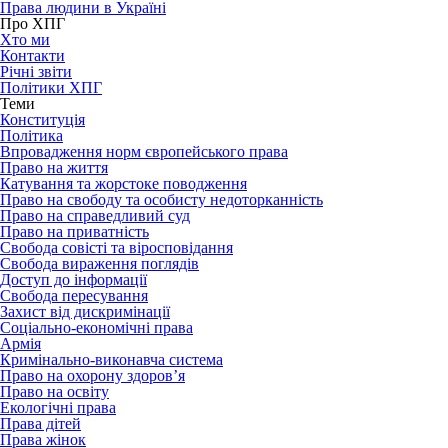
Права людини в Україні
Про ХПГ
Хто ми
Контакти
Річні звіти
Політики ХПГ
Теми
Конституція
Політика
Впровадження норм європейського права
Право на життя
Катування та жорстоке поводження
Право на свободу та особисту недоторканність
Право на справедливий суд
Право на приватність
Свобода совісті та віросповідання
Свобода вираження поглядів
Доступ до інформації
Свобода пересування
Захист від дискримінації
Соціально-економічні права
Армія
Кримінально-виконавча система
Право на охорону здоров’я
Право на освіту
Екологічні права
Права дітей
Права жінок