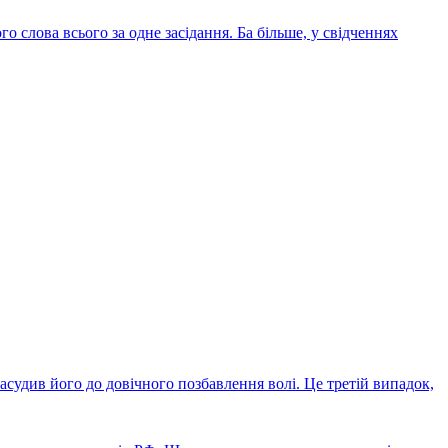
о слова всього за одне засідання. Ба більше, у свідченнях
судив його до довічного позбавлення волі. Це третій випадок,