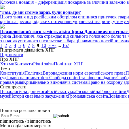
Ключова новація – диференціація покарань за злочини залежно в
‘Там, де ми стоїмо зараз, були вольєри’
Цього тижня під російським обстрілом опинився притулок тварин
країни-агресора, від яких потерпали українські тварини, у тому ч
Психологічний тиск замість ліків: Ірина Данилович потерпає 
Ірина Данилович, яка страждає від сильного головного болю та 
зазнає акустичного насильства: в бараці навмисно постійно вми
1
2
3
4
5
6
7
8
9
10
»
»»
...
167
Підтримати діяльність ХПГ
Підтримати
Про ХПГ
Хто ми
Контакти
Річні звіти
Політики ХПГ
Теми
Конституція
Політика
Впровадження норм європейського права
П
суд
Право на приватність
Свобода совісті та віросповідання
Свобо
права
Армія
Кримінально-виконавча система
Право на охорону зд
Спецпроєкти
Психологічна допомога
Російсько-українська війна
Голоси війни
Д
музей
Історії свавільно засуджених
Громадянська освіта
Довідник 
Поштова розсилка новин
підписатись / відписатись
Ми в соціальних мережах