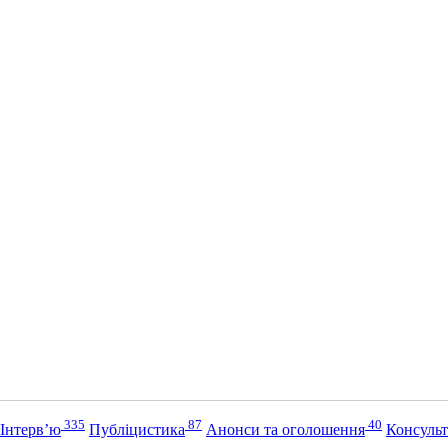
335
87
40
Інтерв’ю
Публіцистика
Анонси та оголошення
Консульт