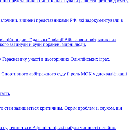
чини представників РФ. Що наказували рашисти, розповідаємо у
 злочини, вчинені представниками РФ, які задокументували в
аційної дивізії дальньої авіації Військово-повітряних сил
якого загинули й були поранені мирні люди.
 Гераскевичу участі в цьогорічних Олімпійських іграх.
я Спортивного арбітражного суду й роль МОК у дискваліфікації
атті.
о стан залишається критичним. Окрім проблем зі слухом, він
 судочинства в Афганістані, які набули чинності негайно.