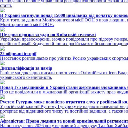
Нещодавно Головне управління розвідки Міноборони України оп
статті.
В Україні загинули понад 15000 цивільних від початку пов
Крім того, за даними Моніторингової місії ООН з прав людини, 
Моніторинговій місії ООН.
Ще одна підозра за удар по Київській телевежі
Українські правоохоронці заочно повідомили про підозру генерал-
російської армії. Згадуємо й інших російських військовопосадовц
22 обірвані історії
Наостанок розповідаємо про убитих Росією українських спортсме
Дискваліфікація за намір
Раніше ми докладно писали про зняття з Олімпійських ігор Влад
українського скелетоніста.
Понад 175 медійників в Україні стали жертвами зловживань 
Про це повідомили в міжнародній організації захисту прав людин
Рустем Гугурик може повністю втратити слух у російській ко
У російській колонії Рустему Гугурику не надають належної мед
потерпає від підвищеного тиску та постійної задишки, а також 
Афганістан: Права людини та новий кримінальний регламент
На початку січня 2026 року верховний лідер руху Талібан Хайба