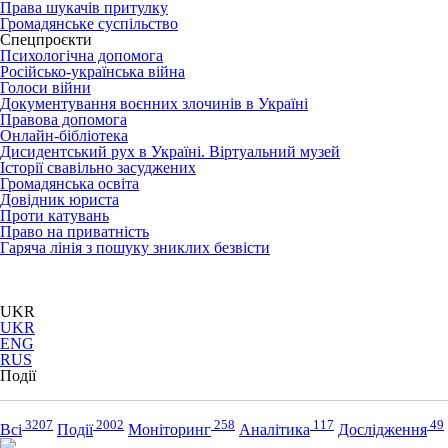
Права шукачів притулку
Громадянське суспільство
Спецпроєкти
Психологічна допомога
Російсько-українська війна
Голоси війни
Документування воєнних злочинів в Україні
Правова допомога
Онлайн-бібліотека
Дисидентський рух в Україні. Віртуальний музей
Історії свавільно засуджених
Громадянська освіта
Довідник юриста
Проти катувань
Право на приватність
Гаряча лінія з пошуку зниклих безвісти
UKR
UKR
ENG
RUS
Події
3207
2002
258
117
49
Всі
Події
Моніторинг
Аналітика
Дослідження