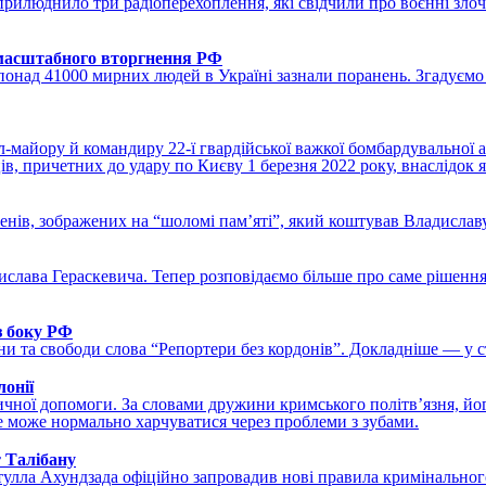
рилюднило три радіоперехоплення, які свідчили про воєнні зло
номасштабного вторгнення РФ
понад 41000 мирних людей в Україні зазнали поранень. Згадуємо
майору й командиру 22-ї гвардійської важкої бомбардувальної аві
ів, причетних до удару по Києву 1 березня 2022 року, внаслідок 
нів, зображених на “шоломі пам’яті”, який коштував Владиславу
ислава Гераскевича. Тепер розповідаємо більше про саме рішенн
з боку РФ
и та свободи слова “Репортери без кордонів”. Докладніше — у ст
лонії
ичної допомоги. За словами дружини кримського політвʼязня, йог
не може нормально харчуватися через проблеми з зубами.
 Талібану
тулла Ахундзада офіційно запровадив нові правила кримінального