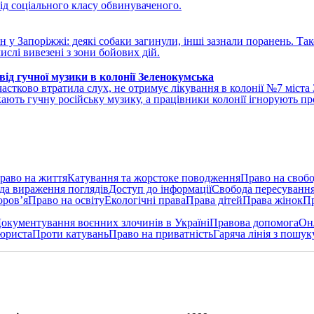
ід соціального класу обвинуваченого.
 у Запоріжжі: деякі собаки загинули, інші зазнали поранень. Та
ислі вивезені з зони бойових дій.
від гучної музики в колонії Зеленокумська
частково втратила слух, не отримує лікування в колонії №7 міст
кають гучну російську музику, а працівники колонії ігнорують п
раво на життя
Катування та жорстоке поводження
Право на свобо
да вираження поглядів
Доступ до інформації
Свобода пересуванн
оров’я
Право на освіту
Екологічні права
Права дітей
Права жінок
Пр
окументування воєнних злочинів в Україні
Правова допомога
Он
юриста
Проти катувань
Право на приватність
Гаряча лінія з пошук