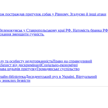
кож постраждав притулок собак у Рівному. Згадуємо й інші атаки
а Зеленокумськ у Ставропольському краї РФ. Натомість бранка РФ
рохання зменшити гучність.
ду та особисту недоторканність
Право на справедливий
я
Захист від дискримінації
Соціально-економічні
ава шукачів притулку
Громадянське суспільство
лайн-бібліотека
Дисидентський рух в Україні. Віртуальний
у зниклих безвісти