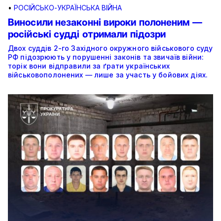
•
РОСІЙСЬКО-УКРАЇНСЬКА ВІЙНА
Виносили незаконні вироки полоненим —
російські судді отримали підозри
Двох суддів 2-го Західного окружного військового суду
РФ підозрюють у порушенні законів та звичаїв війни:
торік вони відправили за ґрати українських
військовополонених — лише за участь у бойових діях.