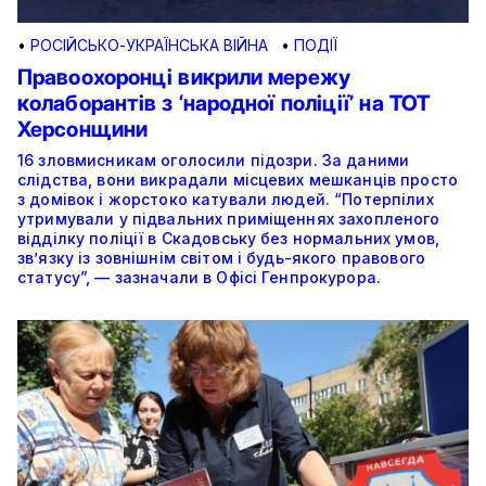
•
РОСІЙСЬКО-УКРАЇНСЬКА ВІЙНА
•
ПОДІЇ
Правоохоронці викрили мережу
колаборантів з ‘народної поліції’ на ТОТ
Херсонщини
16 зловмисникам оголосили підозри. За даними
слідства, вони викрадали місцевих мешканців просто
з домівок і жорстоко катували людей. “Потерпілих
утримували у підвальних приміщеннях захопленого
відділку поліції в Скадовську без нормальних умов,
зв’язку із зовнішнім світом і будь-якого правового
статусу”, — зазначали в Офісі Генпрокурора.