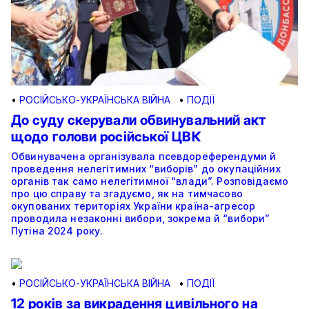
•
РОСІЙСЬКО-УКРАЇНСЬКА ВІЙНА
•
ПОДІЇ
До суду скерували обвинувальний акт
щодо голови російської ЦВК
Обвинувачена організувала псевдореферендуми й
проведення нелегітимних “виборів” до окупаційних
органів так само нелегітимної “влади”. Розповідаємо
про цю справу та згадуємо, як на тимчасово
окупованих територіях України країна-агресор
проводила незаконні вибори, зокрема й “вибори”
Путіна 2024 року.
•
РОСІЙСЬКО-УКРАЇНСЬКА ВІЙНА
•
ПОДІЇ
12 років за викрадення цивільного на