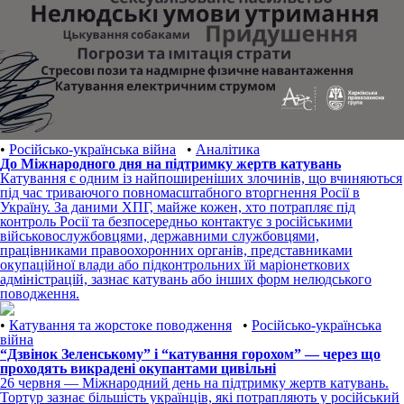
•
Російсько-українська війна
•
Аналітика
До Міжнародного дня на підтримку жертв катувань
Катування є одним із найпоширеніших злочинів, що вчиняються
під час триваючого повномасштабного вторгнення Росії в
Україну. За даними ХПГ, майже кожен, хто потрапляє під
контроль Росії та безпосередньо контактує з російськими
військовослужбовцями, державними службовцями,
працівниками правоохоронних органів, представниками
окупаційної влади або підконтрольних їй маріонеткових
адміністрацій, зазнає катувань або інших форм нелюдського
поводження.
•
Катування та жорстоке поводження
•
Російсько-українська
війна
“Дзвінок Зеленському” і “катування горохом” — через що
проходять викрадені окупантами цивільні
26 червня — Міжнародний день на підтримку жертв катувань.
Тортур зазнає більшість українців, які потрапляють у російський