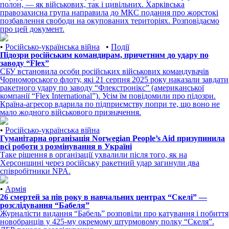
полон, — як військових, так і цивільних. Харківська
правозахисна група направила до МКС подання про жорстокі
позбавлення свободи на окупованих територіях. Розповідаємо
про цей документ.
•
Російсько-українська війна
•
Події
Підозри російським командирам, причетним до удару по
заводу “Flex”
СБУ встановила особи російських військових командувачів
Чорноморського флоту, які 21 серпня 2025 року наказали завдати
ракетного удару по заводу “Флекстронікс” (американської
компанії “Fleх International”). Усім їм повідомили про підозри.
Країна-агресор вдарила по підприємству попри те, що воно не
мало жодного військового призначення.
•
Російсько-українська війна
Гуманітарна організація Norwegian People’s Aid призупинила
всі роботи з розмінування в Україні
Таке рішення в організації ухвалили після того, як на
Херсонщині через російську ракетний удар загинули два
співробітники NPA.
•
Армія
26 смертей за пів року в навчальних центрах “Скелі” —
розслідування “Бабеля”
Журналісти видання “Бабель” розповіли про катування і побиття
новобранців у 425-му окремому штурмовому полку “Скеля”.