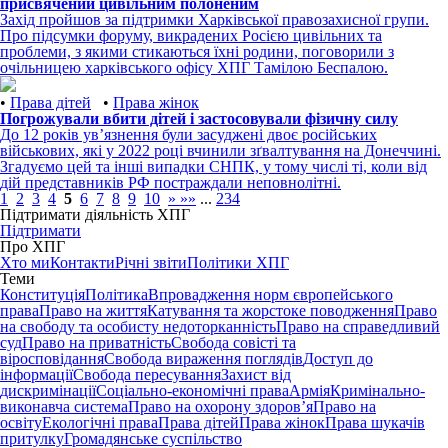
присвячений цивільним полоненим
Захід пройшов за підтримки Харківської правозахисної групи.
Про підсумки форуму, викрадених Росією цивільних та
проблеми, з якими стикаються їхні родини, поговорили з
очільницею харківського офісу ХПГ Тамілою Беспалою.
•
Права дітей
•
Права жінок
Погрожували вбити дітей і застосовували фізичну силу
До 12 років увʼязнення були засуджені двоє російських
військових, які у 2022 році вчинили зґвалтування на Донеччині.
Згадуємо цей та інші випадки СНПК, у тому числі ті, коли від
дій представників РФ постраждали неповнолітні.
1
2
3
4
5
6
7
8
9
10
»
»»
...
234
Підтримати діяльність ХПГ
Підтримати
Про ХПГ
Хто ми
Контакти
Річні звіти
Політики ХПГ
Теми
Конституція
Політика
Впровадження норм європейського
права
Право на життя
Катування та жорстоке поводження
Право
на свободу та особисту недоторканність
Право на справедливий
суд
Право на приватність
Свобода совісті та
віросповідання
Свобода вираження поглядів
Доступ до
інформації
Свобода пересування
Захист від
дискримінації
Соціально-економічні права
Армія
Кримінально-
виконавча система
Право на охорону здоров’я
Право на
освіту
Екологічні права
Права дітей
Права жінок
Права шукачів
притулку
Громадянське суспільство