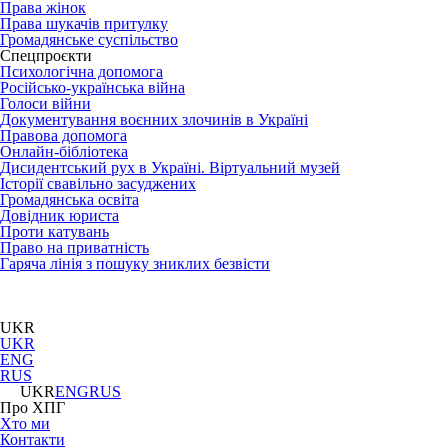
Права жінок
Права шукачів притулку
Громадянське суспільство
Спецпроєкти
Психологічна допомога
Російсько-українська війна
Голоси війни
Документування воєнних злочинів в Україні
Правова допомога
Онлайн-бібліотека
Дисидентський рух в Україні. Віртуальний музей
Історії свавільно засуджених
Громадянська освіта
Довідник юриста
Проти катувань
Право на приватність
Гаряча лінія з пошуку зниклих безвісти
UKR
UKR
ENG
RUS
UKR
ENG
RUS
Про ХПГ
Хто ми
Контакти