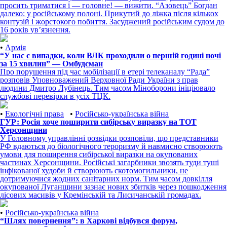
просить триматися і — головне! — вижити. “Азовець” Богдан
далеко: у російському полоні. Прикутий до ліжка після кількох
контузій і жорстокого побиття. Засуджений російським судом до
16 років ув’язнення.
•
Армія
“У нас є випадки, коли ВЛК проходили о першій годині ночі
за 15 хвилин” — Омбудсман
Про порушення під час мобілізації в етері телеканалу “Рада”
розповів Уповноважений Верховної Ради України з прав
людини Дмитро Лубінець. Тим часом Міноборони ініціювало
службові перевірки в усіх ТЦК.
•
Екологічні права
•
Російсько-українська війна
ГУР: Росія хоче поширити сибірську виразку на ТОТ
Херсонщини
У Головному управлінні розвідки розповіли, що представники
РФ вдаються до біологічного тероризму й навмисно створюють
умови для поширення сибірської виразки на окупованих
частинах Херсонщини. Російські загарбники звозять туди туші
інфікованої худоби й створюють скотомогильники, не
дотримуючися жодних санітарних норм. Тим часом довкілля
окупованої Луганщини зазнає нових збитків через пошкодження
лісових масивів у Кремінській та Лисичанській громадах.
•
Російсько-українська війна
“Шлях повернення”: в Харкові відбувся форум,