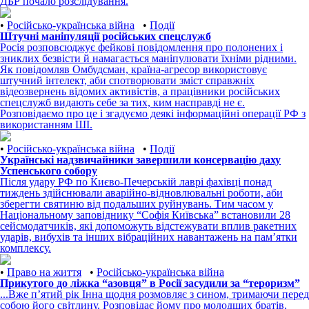
ДБР почало розслідування.
•
Російсько-українська війна
•
Події
Штучні маніпуляції російських спецслужб
Росія розповсюджує фейкові повідомлення про полонених і
зниклих безвісти й намагається маніпулювати їхніми рідними.
Як повідомляв Омбудсман, країна-агресор використовує
штучний інтелект, аби спотворювати зміст справжніх
відеозвернень відомих активістів, а працівники російських
спецслужб видають себе за тих, ким насправді не є.
Розповідаємо про це і згадуємо деякі інформаційні операції РФ з
використанням ШІ.
•
Російсько-українська війна
•
Події
Українські надзвичайники завершили консервацію даху
Успенського собору
Після удару РФ по Києво-Печерській лаврі фахівці понад
тиждень здійснювали аварійно-відновлювальні роботи, аби
зберегти святиню від подальших руйнувань. Тим часом у
Національному заповіднику “Софія Київська” встановили 28
сейсмодатчиків, які допоможуть відстежувати вплив ракетних
ударів, вибухів та інших вібраційних навантажень на пам’ятки
комплексу.
•
Право на життя
•
Російсько-українська війна
Прикутого до ліжка “азовця” в Росії засудили за “тероризм”
...Вже п’ятий рік Інна щодня розмовляє з сином, тримаючи перед
собою його світлину. Розповідає йому про молодших братів,