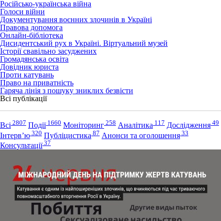
Російсько-українська війна
Голоси війни
Документування воєнних злочинів в Україні
Правова допомога
Онлайн-бібліотека
Дисидентський рух в Україні. Віртуальний музей
Історії свавільно засуджених
Громадянська освіта
Довідник юриста
Проти катувань
Право на приватність
Гаряча лінія з пошуку зниклих безвісти
Всі публікації
2807
1660
258
117
49
Всі
Події
Моніторинг
Аналітика
Дослідження
320
87
33
Інтерв’ю
Публіцистика
Анонси та оголошення
37
Консультації