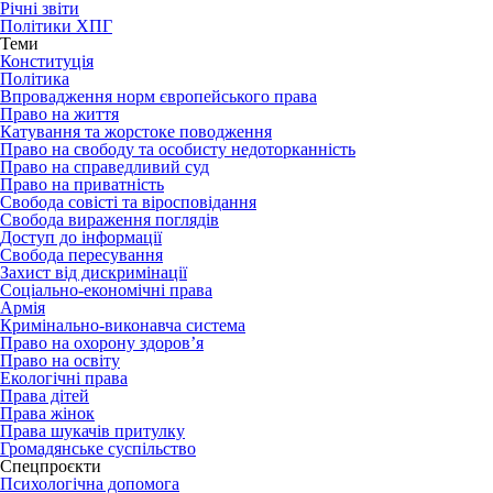
Річні звіти
Політики ХПГ
Теми
Конституція
Політика
Впровадження норм європейського права
Право на життя
Катування та жорстоке поводження
Право на свободу та особисту недоторканність
Право на справедливий суд
Право на приватність
Свобода совісті та віросповідання
Свобода вираження поглядів
Доступ до інформації
Свобода пересування
Захист від дискримінації
Соціально-економічні права
Армія
Кримінально-виконавча система
Право на охорону здоров’я
Право на освіту
Екологічні права
Права дітей
Права жінок
Права шукачів притулку
Громадянське суспільство
Спецпроєкти
Психологічна допомога