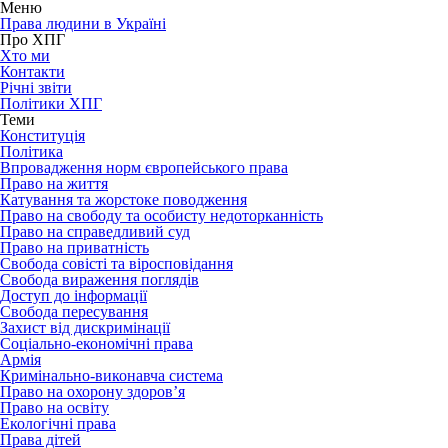
Меню
Права людини в Україні
Про ХПГ
Хто ми
Контакти
Річні звіти
Політики ХПГ
Теми
Конституція
Політика
Впровадження норм європейського права
Право на життя
Катування та жорстоке поводження
Право на свободу та особисту недоторканність
Право на справедливий суд
Право на приватність
Свобода совісті та віросповідання
Свобода вираження поглядів
Доступ до інформації
Свобода пересування
Захист від дискримінації
Соціально-економічні права
Армія
Кримінально-виконавча система
Право на охорону здоров’я
Право на освіту
Екологічні права
Права дітей