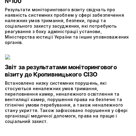
№100
Результати моніторингового візиту свідчать про
наявність системних проблем у сфері забезпечення
належних умов тримання, безпеки, праці та
соціального захисту засуджених, які потребують
реагування з боку адміністрації установи,
Міністерства юстиції України та інших уповноважених
органів.
Звіт за результатами моніторингового
візиту до Кропивницького СІЗО
Встановлено низку системних порушень, які
стосуються неналежних умов тримання,
переповнення камер, неналежного освітлення та
вентиляції камер, порушення права на безпечні та
гігієнічні умови перебування, а також неналежного
стану укриття. Також зафіксовано порушення у сфері
організації медичної допомоги, права на працю і
соціальний захист.