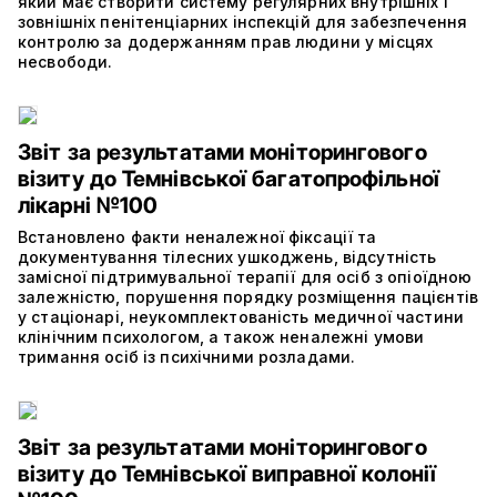
який має створити систему регулярних внутрішніх і
зовнішніх пенітенціарних інспекцій для забезпечення
контролю за додержанням прав людини у місцях
несвободи.
Звіт за результатами моніторингового
візиту до Темнівської багатопрофільної
лікарні №100
Встановлено факти неналежної фіксації та
документування тілесних ушкоджень, відсутність
замісної підтримувальної терапії для осіб з опіоїдною
залежністю, порушення порядку розміщення пацієнтів
у стаціонарі, неукомплектованість медичної частини
клінічним психологом, а також неналежні умови
тримання осіб із психічними розладами.
Звіт за результатами моніторингового
візиту до Темнівської виправної колонії