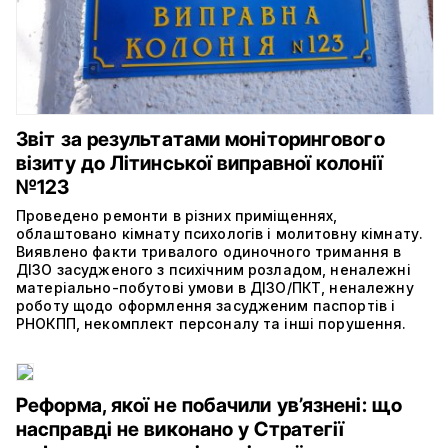
Звіт за результатами моніторингового
візиту до Літинської виправної колонії
№123
Проведено ремонти в різних приміщеннях,
облаштовано кімнату психологів і молитовну кімнату.
Виявлено факти тривалого одиночного тримання в
ДІЗО засудженого з психічним розладом, неналежні
матеріально-побутові умови в ДІЗО/ПКТ, неналежну
роботу щодо оформлення засудженим паспортів і
РНОКПП, некомплект персоналу та інші порушення.
Реформа, якої не побачили ув’язнені: що
насправді не виконано у Стратегії