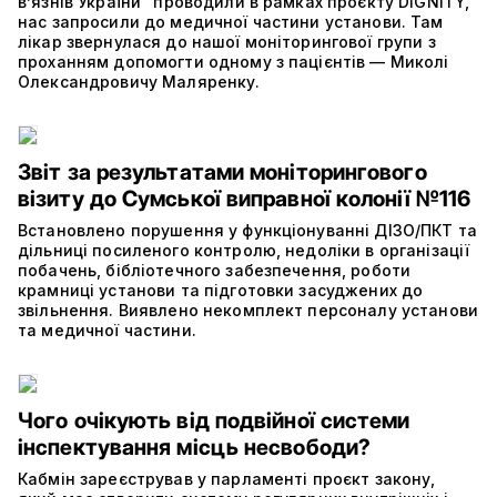
в’язнів України” проводили в рамках проєкту DIGNITY,
нас запросили до медичної частини установи. Там
лікар звернулася до нашої моніторингової групи з
проханням допомогти одному з пацієнтів — Миколі
Олександровичу Маляренку.
Звіт за результатами моніторингового
візиту до Сумської виправної колонії №116
Встановлено порушення у функціонуванні ДІЗО/ПКТ та
дільниці посиленого контролю, недоліки в організації
побачень, бібліотечного забезпечення, роботи
крамниці установи та підготовки засуджених до
звільнення. Виявлено некомплект персоналу установи
та медичної частини.
Чого очікують від подвійної системи
інспектування місць несвободи?
Кабмін зареєстрував у парламенті проєкт закону,