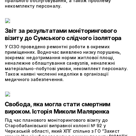
прального обслуговування, а також проблему
некомплекту персоналу.
Звіт за результатами моніторингового
візиту до Сумського слідчого ізолятора
У СІЗО проведено ремонтні роботи в окремих
приміщеннях. Водночас виявлено низку порушень,
зокрема: недотримання норми житлової площі,
неналежне облаштування санвузлів, неналежні
матеріально-побутові умови, некомплект персоналу.
Також наявні численні недоліки в організації
медичного забезпечення.
Свобода, яка могла стати смертним
вироком. Історія Миколи Маляренка
Під час планового моніторингового візиту до
Старобабанівської виправної колонії № 92 у
Черкаській області, який ХПГ спільно з ГО “Захист