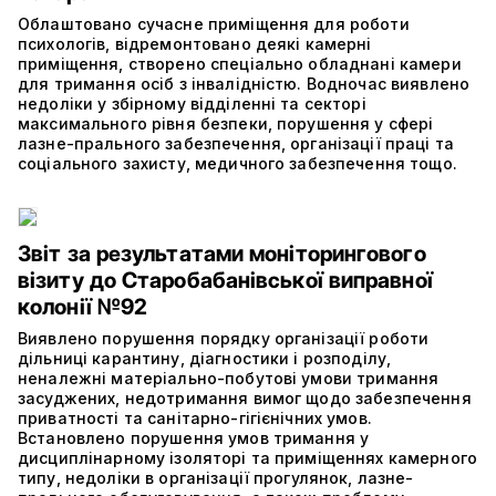
Облаштовано сучасне приміщення для роботи
психологів, відремонтовано деякі камерні
приміщення, створено спеціально обладнані камери
для тримання осіб з інвалідністю. Водночас виявлено
недоліки у збірному відділенні та секторі
максимального рівня безпеки, порушення у сфері
лазне-прального забезпечення, організації праці та
соціального захисту, медичного забезпечення тощо.
Звіт за результатами моніторингового
візиту до Старобабанівської виправної
колонії №92
Виявлено порушення порядку організації роботи
дільниці карантину, діагностики і розподілу,
неналежні матеріально-побутові умови тримання
засуджених, недотримання вимог щодо забезпечення
приватності та санітарно-гігієнічних умов.
Встановлено порушення умов тримання у
дисциплінарному ізоляторі та приміщеннях камерного
типу, недоліки в організації прогулянок, лазне-