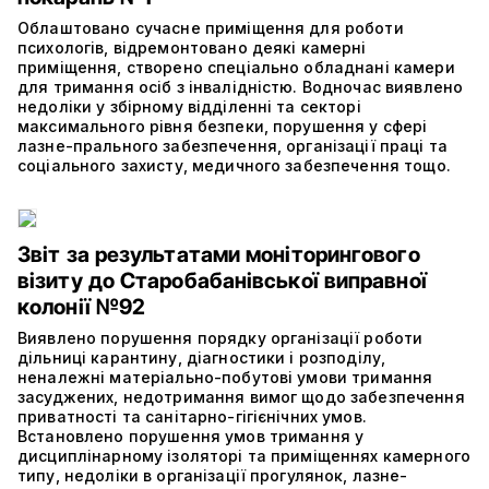
Облаштовано сучасне приміщення для роботи
психологів, відремонтовано деякі камерні
приміщення, створено спеціально обладнані камери
для тримання осіб з інвалідністю. Водночас виявлено
недоліки у збірному відділенні та секторі
максимального рівня безпеки, порушення у сфері
лазне-прального забезпечення, організації праці та
соціального захисту, медичного забезпечення тощо.
Звіт за результатами моніторингового
візиту до Старобабанівської виправної
колонії №92
Виявлено порушення порядку організації роботи
дільниці карантину, діагностики і розподілу,
неналежні матеріально-побутові умови тримання
засуджених, недотримання вимог щодо забезпечення
приватності та санітарно-гігієнічних умов.
Встановлено порушення умов тримання у
дисциплінарному ізоляторі та приміщеннях камерного
типу, недоліки в організації прогулянок, лазне-