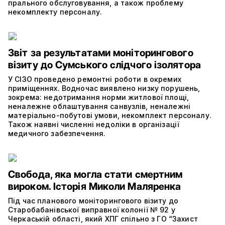
прального обслуговування, а також проблему
некомплекту персоналу.
Звіт за результатами моніторингового
візиту до Сумського слідчого ізолятора
У СІЗО проведено ремонтні роботи в окремих
приміщеннях. Водночас виявлено низку порушень,
зокрема: недотримання норми житлової площі,
неналежне облаштування санвузлів, неналежні
матеріально-побутові умови, некомплект персоналу.
Також наявні численні недоліки в організації
медичного забезпечення.
Свобода, яка могла стати смертним
вироком. Історія Миколи Маляренка
Під час планового моніторингового візиту до
Старобабанівської виправної колонії № 92 у
Черкаській області, який ХПГ спільно з ГО “Захист