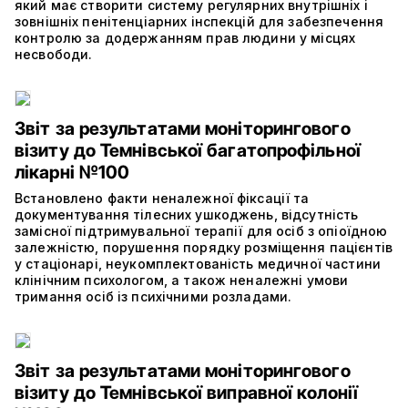
який має створити систему регулярних внутрішніх і
зовнішніх пенітенціарних інспекцій для забезпечення
контролю за додержанням прав людини у місцях
несвободи.
Звіт за результатами моніторингового
візиту до Темнівської багатопрофільної
лікарні №100
Встановлено факти неналежної фіксації та
документування тілесних ушкоджень, відсутність
замісної підтримувальної терапії для осіб з опіоїдною
залежністю, порушення порядку розміщення пацієнтів
у стаціонарі, неукомплектованість медичної частини
клінічним психологом, а також неналежні умови
тримання осіб із психічними розладами.
Звіт за результатами моніторингового
візиту до Темнівської виправної колонії