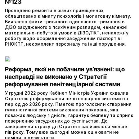
№123
Проведено ремонти в різних приміщеннях,
облаштовано кімнату психологів і молитовну кімнату.
Виявлено факти тривалого одиночного тримання в
ДІЗО засудженого з психічним розладом, неналежні
матеріально-побутові умови в ДІЗО/ПКТ, неналежну
роботу щодо оформлення засудженим паспортів і
РНОКПП, некомплект персоналу та інші порушення.
Реформа, якої не побачили ув’язнені: що
насправді не виконано у Стратегії
реформування пенітенціарної системи
У грудні 2022 року Кабінет Міністрів України схвалив
Стратегію реформування пенітенціарної системи на
період до 2026 року. Її метою проголосили створення
гуманістичної системи виконання покарань, яка
поважає людську гідність, гарантує безпеку та сприяє
поверненню засуджених до суспільства. До
завершення строку дії Стратегії залишилося менше
пів року. Тому вже сьогодні можна оцінювати не
наміри, а результати.