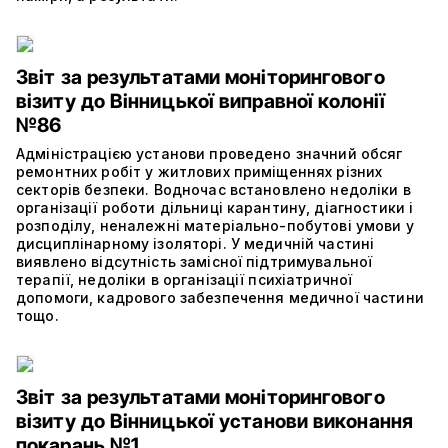
Звіт за результатами моніторингового
візиту до Вінницької виправної колонії
№86
Адміністрацією установи проведено значний обсяг
ремонтних робіт у житлових приміщеннях різних
секторів безпеки. Водночас встановлено недоліки в
організації роботи дільниці карантину, діагностики і
розподілу, неналежні матеріально-побутові умови у
дисциплінарному ізоляторі. У медичній частині
виявлено відсутність замісної підтримувальної
терапії, недоліки в організації психіатричної
допомоги, кадрового забезпечення медичної частини
тощо.
Звіт за результатами моніторингового
візиту до Вінницької установи виконання
покарань №1