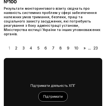
№100
Результати моніторингового візиту свідчать про
наявність системних проблем у сфері забезпечення
належних умов тримання, безпеки, праці та
соціального захисту засуджених, які потребують
реагування з боку адміністрації установи,
Міністерства юстиції України та інших уповноважених
органів.
1
2
3
4
5
6
7
8
9
10
»
...
23
Підтримати діяльність ХПГ
Підтримати