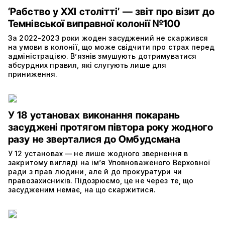
‘Рабство у XXI столітті’ — звіт про візит до
Темнівської виправної колонії №100
За 2022-2023 роки жоден засуджений не скаржився
на умови в колонії, що може свідчити про страх перед
адміністрацією. В’язнів змушують дотримуватися
абсурдних правил, які слугують лише для
приниження.
У 18 установах виконання покарань
засуджені протягом півтора року жодного
разу не зверталися до Омбудсмана
У 12 установах — не лише жодного звернення в
закритому вигляді на ім’я Уповноваженого Верховної
ради з прав людини, але й до прокуратури чи
правозахисників. Підозрюємо, це не через те, що
засудженим немає, на що скаржитися.