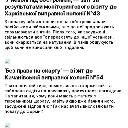
результатами моніторингового візиту до
Харківської виправної колонії №43
З початку війни колонія не раз обстрілювалася
російськими військовими, але до неї продовжують
спрямовувати в’язнів. Після того, як засуджені
звільняються або їх перевозять до іншої установи,
вони скаржаться на катування. В’язнів обшукують,
щоб вони не виносили хліб із їдальні.
‘Без права на скаргу’ — візит до
Качанівської виправної колонії №54
Психологічний тиск, неможливість скаржитися та
заборона сидіти на лавочках у присутності наглядача.
На запитання, чому вони мають вітатися з
тюремником щоразу, навіть якщо вже бачили його,
засуджені відповіли: “Так нас вчать висловлювати
повагу до форми’’.