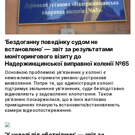
‘Бездоганну поведінку судом не
встановлено’ — звіт за результатами
моніторингового візиту до
Надержинщинської виправної колонії №65
Основною проблемою ув’язнених у колонії є
неможливість отримати умовно-дострокове
визволення. Попри те, що адміністрація колонії
підтримує звільнення ув’язнених, суди безпідставно
відмовляють у задоволенні клопотання. Також
ув’язнені поскаржилися, що в їхніх житлових
приміщеннях планують встановити/встановлюють
камери відеоспостереження.
‘У неволі під обстрілами’, — звіт за