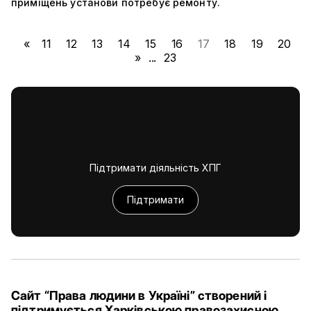
приміщень установи потребує ремонту.
«
11
12
13
14
15
16
17
18
19
20
»
...
23
Підтримати діяльність ХПГ
Підтримати
Сайт “Права людини в Україні” створений і
підтримується Харківською правозахисною