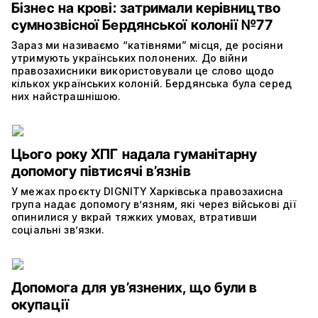
Бізнес на крові: затримали керівництво
сумнозвісної Бердянської колонії №77
Зараз ми називаємо “катівнями” місця, де росіяни
утримують українських полонених. До війни
правозахисники використовували це слово щодо
кількох українських колоній. Бердянська була серед
них найстрашнішою.
Цього року ХПГ надала гуманітарну
допомогу півтисячі в’язнів
У межах проєкту DIGNITY Харківська правозахисна
група надає допомогу в’язням, які через військові дії
опинилися у вкрай тяжких умовах, втративши
соціальні зв’язки.
Допомога для ув’язнених, що були в
окупації