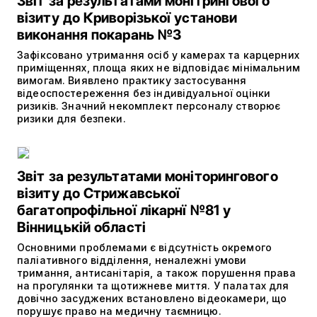
Звіт за результатами монітрингового
візиту до Криворізької установи
виконання покарань №3
Зафіксовано утримання осіб у камерах та карцерних
приміщеннях, площа яких не відповідає мінімальним
вимогам. Виявлено практику застосування
відеоспостереження без індивідуальної оцінки
ризиків. Значний некомплект персоналу створює
ризики для безпеки.
Звіт за результатами моніторингового
візиту до Стрижавської
багатопрофільної лікарнї №81 у
Вінницькій області
Основними проблемами є відсутність окремого
паліативного відділення, неналежні умови
тримання, антисанітарія, а також порушення права
на прогулянки та щотижневе миття. У палатах для
довічно засуджених встановлено відеокамери, що
порушує право на медичну таємницю.