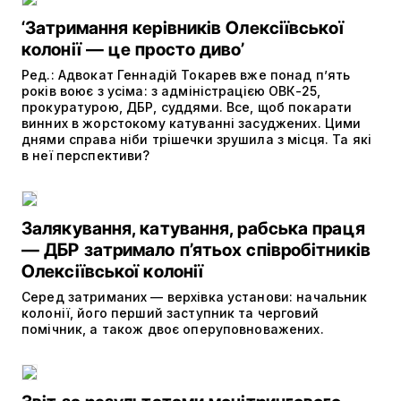
‘Затримання керівників Олексіївської
колонії — це просто диво’
Ред.: Адвокат Геннадій Токарев вже понад п’ять
років воює з усіма: з адміністрацією ОВК-25,
прокуратурою, ДБР, суддями. Все, щоб покарати
винних в жорстокому катуванні засуджених. Цими
днями справа ніби трішечки зрушила з місця. Та які
в неї перспективи?
Залякування, катування, рабська праця
— ДБР затримало п’ятьох співробітників
Олексіївської колонії
Серед затриманих — верхівка установи: начальник
колонії, його перший заступник та черговий
помічник, а також двоє оперуповноважених.