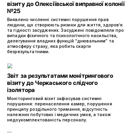
візиту до Олексіївської виправної колонії
№25
Виявлено численні системні порушення прав
людини, що створюють ризики для життя, здоров’я
та гідності засуджених. Засуджені повідомляли про
випадки фізичного та психологічного насильства,
делегування владних функцій “днювальним” та
атмосферу страху, яка робить скарги
безрезультатними.
Звіт за результатами монітрингового
візиту до Черкаського слідчого
ізолятора
Моніторинговий візит зафіксував системні
порушення: перенаселення камер, порушення
принципу роздільного тримання, відсутність
належних побутових і медичних умов, а також
недоукомплектованість персоналу.