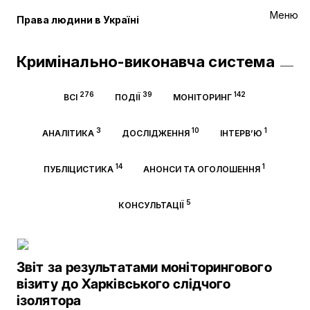
Меню
Права людини в Україні
Кримінально-виконавча система
276
39
142
ВСІ
ПОДІЇ
МОНІТОРИНГ
3
10
1
АНАЛІТИКА
ДОСЛІДЖЕННЯ
ІНТЕРВ’Ю
14
1
ПУБЛІЦИСТИКА
АНОНСИ ТА ОГОЛОШЕННЯ
5
КОНСУЛЬТАЦІЇ
Звіт за результатами моніторингового
візиту до Харківського слідчого
ізолятора