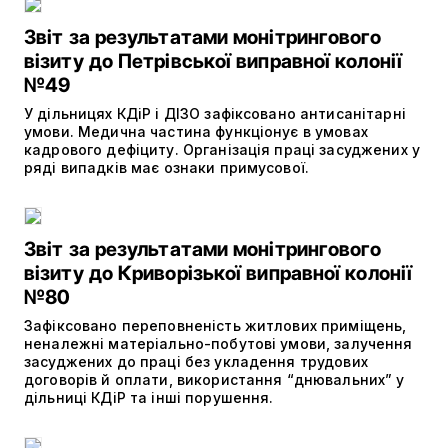
Звіт за результатами монітрингового
візиту до Петрівської виправної колонії
№49
У дільницях КДіР і ДІЗО зафіксовано антисанітарні
умови. Медична частина функціонує в умовах
кадрового дефіциту. Організація праці засуджених у
ряді випадків має ознаки примусової.
Звіт за результатами монітрингового
візиту до Криворізької виправної колонії
№80
Зафіксовано переповненість житлових приміщень,
неналежні матеріально-побутові умови, залучення
засуджених до праці без укладення трудових
договорів й оплати, використання “днювальних” у
дільниці КДіР та інші порушення.