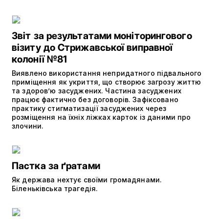
Звіт за результатами моніторингового
візиту до Стрижавської виправної
колонії №81
Виявлено використання непридатного підвального
приміщення як укриття, що створює загрозу життю
та здоров’ю засуджених. Частина засуджених
працює фактично без договорів. Зафіксовано
практику стигматизації засуджених через
розміщення на їхніх ліжках карток із даними про
злочини.
Пастка за ґратами
Як держава нехтує своїми громадянами.
Біленьківська трагедія.