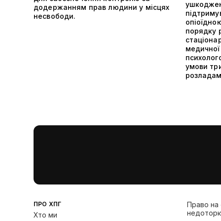
ушкоджень
додержанням прав людини у місцях
підтримув
несвободи.
опіоїдно
порядку 
стаціона
медичної
психолог
умови три
розладам
ПРО ХПГ
Право на
недоторк
Хто ми