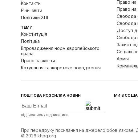
Право на
Контакти
Право на 
Річні звіти
Свобода с
Політики ХПГ
Свобода 
ТЕМИ
Доступ до
Конституція
Свобода 
Політика
Захист ві
Впровадження норм європейського
Соціально
права
Армія
Право на життя
Кримінал
Катування та жорстоке поводження
ПОШТОВА РОЗСИЛКА НОВИН
МИ В СОЦІ
підписатись / відписатись
При передруку посилання на джерело обов'язкове. Ду
© 2026 khpg.org