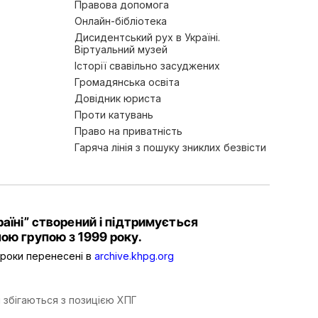
Правова допомога
Онлайн-бібліотека
Дисидентський рух в Україні.
Віртуальний музей
Історії свавільно засуджених
Громадянська освіта
Довідник юриста
Проти катувань
Право на приватність
Гаряча лінія з пошуку зниклих безвісти
аїні” створений і підтримується
ою групою з 1999 року.
2 роки перенесені в
archive.khpg.org
 збігаються з позицією ХПГ