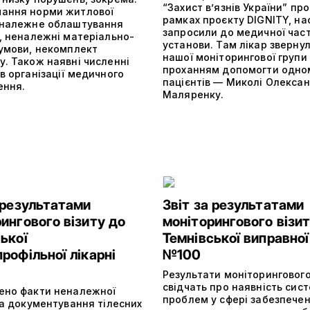
“Захист в’язнів України” пр
ання норми житлової
рамках проєкту DIGNITY, на
еналежне облаштування
запросили до медичної час
в, неналежні матеріально-
установи. Там лікар зверну
 умови, некомплект
нашої моніторингової групи 
у. Також наявні численні
проханням допомогти одно
в організації медичного
пацієнтів — Миколі Олекса
ення.
Маляренку.
 результатами
Звіт за результатами
ингового візиту до
моніторингового візит
ької
Темнівської виправної
рофільної лікарні
№100
Результати моніторингового
свідчать про наявність сис
ено факти неналежної
проблем у сфері забезпече
та документування тілесних