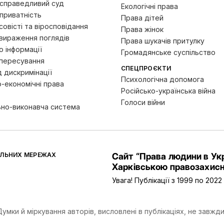
 справедливий суд
Екологічні права
приватність
Права дітей
овісті та віросповідання
Права жінок
вираження поглядів
Права шукачів притулку
 інформації
Громадянське суспільство
пересування
СПЕЦПРОЄКТИ
д дискримінації
Психологічна допомога
-економічні права
Російсько-українська війна
Голоси війни
ьно-виконавча система
АЛЬНИХ МЕРЕЖАХ
Сайт “Права людини в Укр
Харківською правозахисн
Увага! Публікації з 1999 по 202
мки й міркування авторів, висловлені в публікаціях, не завжди