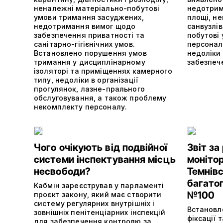
неналежні матеріально-побутові
недотрим
умови тримання засуджених,
площі, н
недотримання вимог щодо
санвузлі
забезпечення приватності та
побутові
санітарно-гігієнічних умов.
персонал
Встановлено порушення умов
недоліки 
тримання у дисциплінарному
забезпеч
ізоляторі та приміщеннях камерного
типу, недоліки в організації
прогулянок, лазне-прального
обслуговування, а також проблему
некомплекту персоналу.
Чого очікують від подвійної
Звіт за
системи інспектування місць
монітор
несвободи?
Темнівс
багатоп
Кабмін зареєстрував у парламенті
№100
проєкт закону, який має створити
систему регулярних внутрішніх і
Встановл
зовнішніх пенітенціарних інспекцій
фіксації 
для забезпечення контролю за