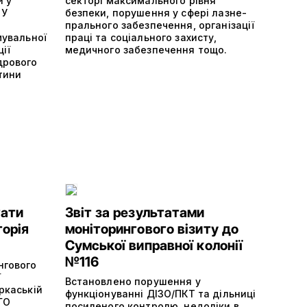
и у
секторі максимального рівня
 У
безпеки, порушення у сфері лазне-
прального забезпечення, організації
мувальної
праці та соціального захисту,
ції
медичного забезпечення тощо.
дрового
тини
тати
Звіт за результатами
торія
моніторингового візиту до
Сумської виправної колонії
№116
нгового
ї
Встановлено порушення у
ркаській
функціонуванні ДІЗО/ПКТ та дільниці
ГО
посиленого контролю, недоліки в