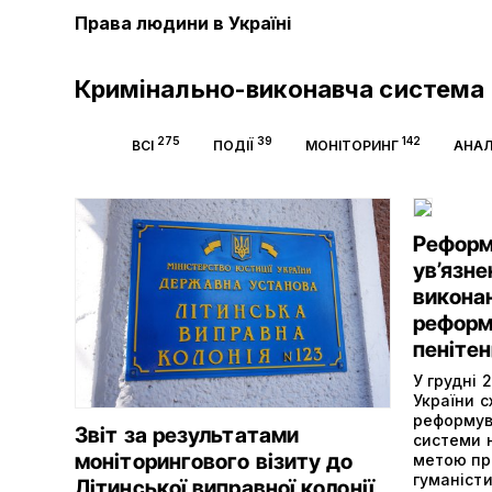
Права людини в Україні
Кримінально-виконавча система
275
39
142
ВСІ
ПОДІЇ
МОНІТОРИНГ
АНАЛ
Реформа
ув’язне
виконан
реформ
пенітен
У грудні 
України с
реформув
Звіт за результатами
системи н
моніторингового візиту до
метою пр
гуманіст
Літинської виправної колонії