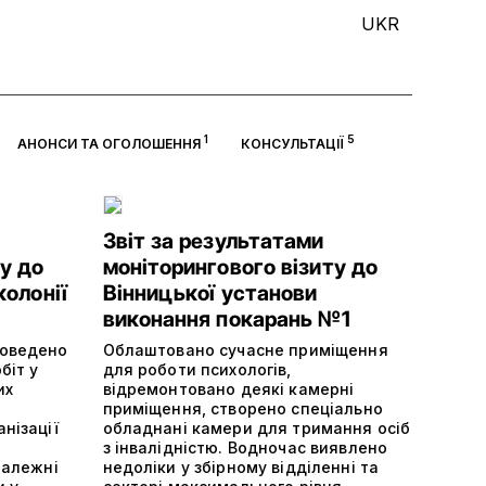
UKR
1
5
АНОНСИ ТА ОГОЛОШЕННЯ
КОНСУЛЬТАЦІЇ
Звіт за результатами
у до
моніторингового візиту до
колонії
Вінницької установи
виконання покарань №1
роведено
Облаштовано сучасне приміщення
біт у
для роботи психологів,
их
відремонтовано деякі камерні
приміщення, створено спеціально
нізації
обладнані камери для тримання осіб
з інвалідністю. Водночас виявлено
належні
недоліки у збірному відділенні та