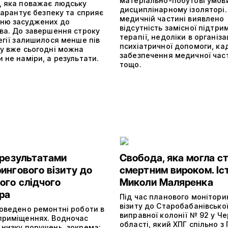
матеріально-побутові умов
, яка поважає людську
дисциплінарному ізоляторі.
 гарантує безпеку та сприяє
медичній частині виявлено
ню засуджених до
відсутність замісної підтри
тва. До завершення строку
терапії, недоліки в організа
егії залишилося менше пів
психіатричної допомоги, ка
му вже сьогодні можна
забезпечення медичної час
 не наміри, а результати.
тощо.
 результатами
Свобода, яка могла с
ингового візиту до
смертним вироком. Іс
ого слідчого
Миколи Маляренка
ра
Під час планового монітори
візиту до Старобабанівсько
роведено ремонтні роботи в
виправної колонії № 92 у Че
приміщеннях. Водночас
області, який ХПГ спільно з 
 низку порушень, зокрема: