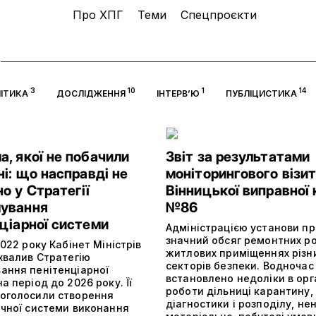
Про ХПГ
Теми
Спецпроєкти
3
10
1
14
ІТИКА
ДОСЛІДЖЕННЯ
ІНТЕРВ’Ю
ПУБЛІЦИСТИКА
, якої не побачили
Звіт за результатами
ні: що насправді не
моніторингового візит
о у Стратегії
Вінницької виправної 
ування
№86
ціарної системи
Адміністрацією установи п
значний обсяг ремонтних ро
2022 року Кабінет Міністрів
житлових приміщеннях різн
хвалив Стратегію
секторів безпеки. Водночас
ання пенітенціарної
встановлено недоліки в орга
а період до 2026 року. Її
роботи дільниці карантину,
оголосили створення
діагностики і розподілу, не
ичної системи виконання