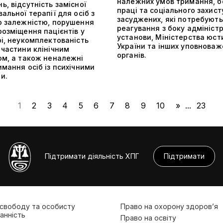
належних умов тримання, б
, відсутність замісної
праці та соціального захист
альної терапії для осіб з
засуджених, які потребують
ю залежністю, порушення
реагування з боку адміністр
розміщення пацієнтів у
установи, Міністерства юсти
рі, неукомплектованість
України та інших уповноваж
 частини клінічним
органів.
ом, а також неналежні
мання осіб із психічними
и.
1
2
3
4
5
6
7
8
9
10
»
...
23
Підтримати діяльність ХПГ
Підтримати
 свободу та особисту
Право на охорону здоров’я
анність
Право на освіту