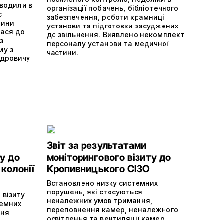
оводили в
організації побачень, бібліотечного
с
забезпечення, роботи крамниці
тини
установи та підготовки засуджених
лася до
до звільнення. Виявлено некомплект
з
персоналу установи та медичної
му з
частини.
ндровичу
Звіт за результатами
у до
моніторингового візиту до
 колонії
Кропивницького СІЗО
Встановлено низку системних
порушень, які стосуються
 візиту
неналежних умов тримання,
темних
переповнення камер, неналежного
ння
освітлення та вентиляції камер,