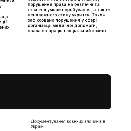
езпеки,
порушення права на безпечні та
у
гігієнічні умови перебування, а також
неналежного стану укриття. Також
ації
зафіксовано порушення у сфері
ції
організації медичної допомоги,
ених
права на працю і соціальний захист.
Документування воєнних злочинів в
Україні