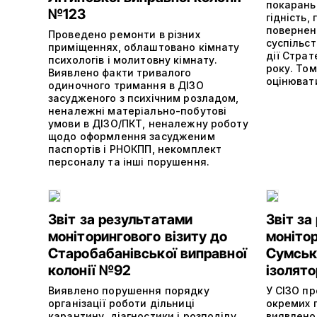
покарань
№123
гідність,
повернен
Проведено ремонти в різних
суспільс
приміщеннях, облаштовано кімнату
дії Страт
психологів і молитовну кімнату.
року. То
Виявлено факти тривалого
оцінювати
одиночного тримання в ДІЗО
засудженого з психічним розладом,
неналежні матеріально-побутові
умови в ДІЗО/ПКТ, неналежну роботу
щодо оформлення засудженим
паспортів і РНОКПП, некомплект
персоналу та інші порушення.
Звіт за результатами
Звіт за
моніторингового візиту до
монітор
Старобабанівської виправної
Сумськ
колонії №92
ізолято
Виявлено порушення порядку
У СІЗО п
організації роботи дільниці
окремих 
карантину, діагностики і розподілу,
виявлено