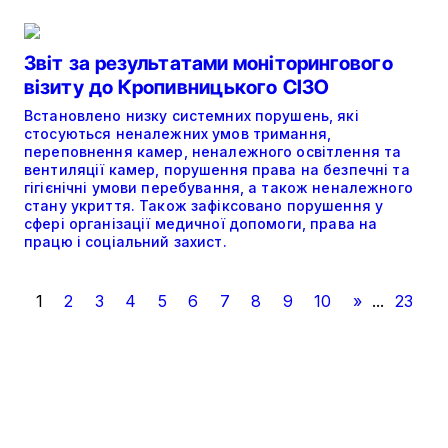
Звіт за результатами моніторингового
візиту до Кропивницького СІЗО
Встановлено низку системних порушень, які
стосуються неналежних умов тримання,
переповнення камер, неналежного освітлення та
вентиляції камер, порушення права на безпечні та
гігієнічні умови перебування, а також неналежного
стану укриття. Також зафіксовано порушення у
сфері організації медичної допомоги, права на
працю і соціальний захист.
1
2
3
4
5
6
7
8
9
10
»
...
23