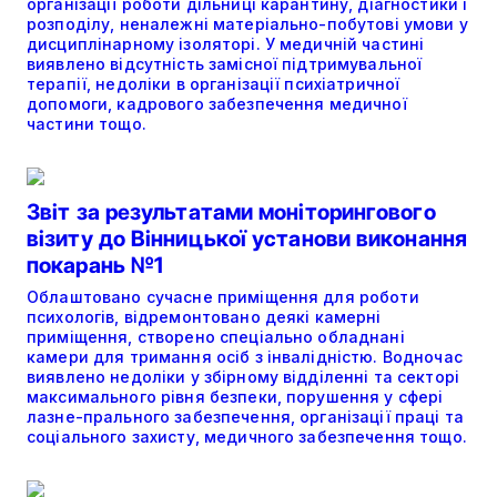
організації роботи дільниці карантину, діагностики і
розподілу, неналежні матеріально-побутові умови у
дисциплінарному ізоляторі. У медичній частині
виявлено відсутність замісної підтримувальної
терапії, недоліки в організації психіатричної
допомоги, кадрового забезпечення медичної
частини тощо.
Звіт за результатами моніторингового
візиту до Вінницької установи виконання
покарань №1
Облаштовано сучасне приміщення для роботи
психологів, відремонтовано деякі камерні
приміщення, створено спеціально обладнані
камери для тримання осіб з інвалідністю. Водночас
виявлено недоліки у збірному відділенні та секторі
максимального рівня безпеки, порушення у сфері
лазне-прального забезпечення, організації праці та
соціального захисту, медичного забезпечення тощо.