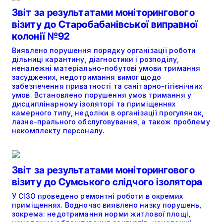
Звіт за результатами моніторингового
візиту до Старобабанівської виправної
колонії №92
Виявлено порушення порядку організації роботи
дільниці карантину, діагностики і розподілу,
неналежні матеріально-побутові умови тримання
засуджених, недотримання вимог щодо
забезпечення приватності та санітарно-гігієнічних
умов. Встановлено порушення умов тримання у
дисциплінарному ізоляторі та приміщеннях
камерного типу, недоліки в організації прогулянок,
лазне-прального обслуговування, а також проблему
некомплекту персоналу.
Звіт за результатами моніторингового
візиту до Сумського слідчого ізолятора
У СІЗО проведено ремонтні роботи в окремих
приміщеннях. Водночас виявлено низку порушень,
зокрема: недотримання норми житлової площі,