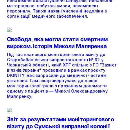
неналежне облаштування санвузлів, неналежні
матеріально-побутові умови, некомплект
персоналу. Також наявні численні недоліки в
організації медичного забезпечення.
Свобода, яка могла стати смертним
вироком. Історія Миколи Маляренка
Під час планового моніторингового візиту до
Старобабанівської виправної колонії № 92 у
Черкаській області, який ХПГ спільно з ГО “Захист
в’язнів України” проводили в рамках проєкту
DIGNITY, нас запросили до медичної частини
установи. Там лікар звернулася до нашої
моніторингової групи з проханням допомогти
одному з пацієнтів — Миколі Олександровичу
Маляренку.
Звіт за результатами моніторингового
візиту до Сумської виправної колонії