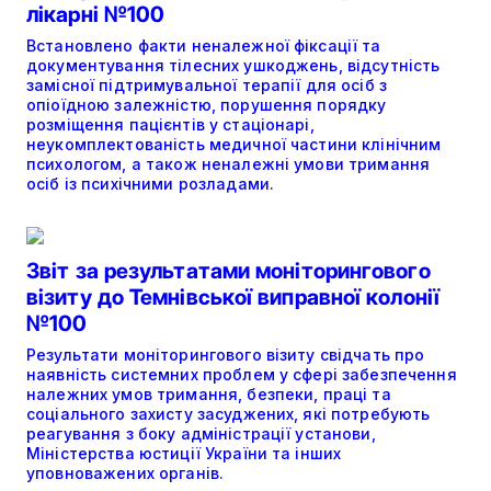
лікарні №100
Встановлено факти неналежної фіксації та
документування тілесних ушкоджень, відсутність
замісної підтримувальної терапії для осіб з
опіоїдною залежністю, порушення порядку
розміщення пацієнтів у стаціонарі,
неукомплектованість медичної частини клінічним
психологом, а також неналежні умови тримання
осіб із психічними розладами.
Звіт за результатами моніторингового
візиту до Темнівської виправної колонії
№100
Результати моніторингового візиту свідчать про
наявність системних проблем у сфері забезпечення
належних умов тримання, безпеки, праці та
соціального захисту засуджених, які потребують
реагування з боку адміністрації установи,
Міністерства юстиції України та інших
уповноважених органів.