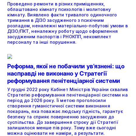
Проведено ремонти в різних приміщеннях,
облаштовано кімнату психологів і молитовну
кімнату. Виявлено факти тривалого одиночного
тримання в ДІЗО засудженого з психічним
розладом, неналежні матеріально-побутові умови в
ДІЗО/ПКТ, неналежну роботу щодо оформлення
засудженим паспортів і РНОКПП, некомплект
персоналу та інші порушення.
Реформа, якої не побачили ув’язнені: що
насправді не виконано у Стратегії
реформування пенітенціарної системи
У грудні 2022 року Кабінет Міністрів України схвалив
Стратегію реформування пенітенціарної системи на
період до 2026 року. Її метою проголосили
створення гуманістичної системи виконання
покарань, яка поважає людську гідність, гарантує
безпеку та сприяє поверненню засуджених до
суспільства. До завершення строку дії Стратегії
залишилося менше пів року. Тому вже сьогодні
можна оцінювати не наміри, а результати.