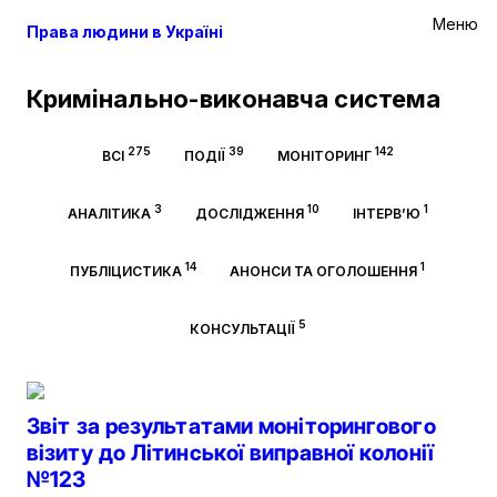
Меню
Права людини в Україні
Кримінально-виконавча система
275
39
142
ВСІ
ПОДІЇ
МОНІТОРИНГ
3
10
1
АНАЛІТИКА
ДОСЛІДЖЕННЯ
ІНТЕРВ’Ю
14
1
ПУБЛІЦИСТИКА
АНОНСИ ТА ОГОЛОШЕННЯ
5
КОНСУЛЬТАЦІЇ
Звіт за результатами моніторингового
візиту до Літинської виправної колонії
№123