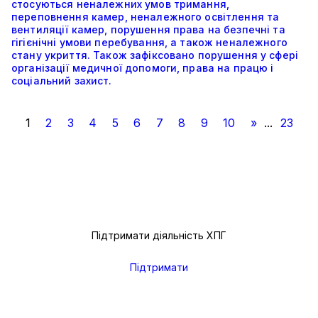
стосуються неналежних умов тримання,
переповнення камер, неналежного освітлення та
вентиляції камер, порушення права на безпечні та
гігієнічні умови перебування, а також неналежного
стану укриття. Також зафіксовано порушення у сфері
організації медичної допомоги, права на працю і
соціальний захист.
1
2
3
4
5
6
7
8
9
10
»
...
23
Підтримати діяльність ХПГ
Підтримати