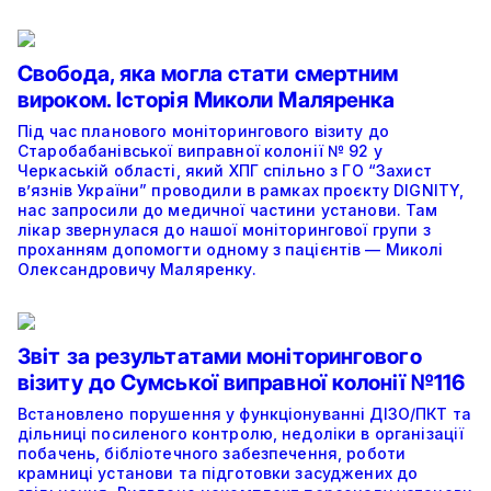
Свобода, яка могла стати смертним
вироком. Історія Миколи Маляренка
Під час планового моніторингового візиту до
Старобабанівської виправної колонії № 92 у
Черкаській області, який ХПГ спільно з ГО “Захист
в’язнів України” проводили в рамках проєкту DIGNITY,
нас запросили до медичної частини установи. Там
лікар звернулася до нашої моніторингової групи з
проханням допомогти одному з пацієнтів — Миколі
Олександровичу Маляренку.
Звіт за результатами моніторингового
візиту до Сумської виправної колонії №116
Встановлено порушення у функціонуванні ДІЗО/ПКТ та
дільниці посиленого контролю, недоліки в організації
побачень, бібліотечного забезпечення, роботи
крамниці установи та підготовки засуджених до