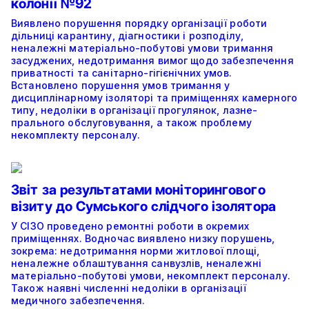
колонії №92
Виявлено порушення порядку організації роботи
дільниці карантину, діагностики і розподілу,
неналежні матеріально-побутові умови тримання
засуджених, недотримання вимог щодо забезпечення
приватності та санітарно-гігієнічних умов.
Встановлено порушення умов тримання у
дисциплінарному ізоляторі та приміщеннях камерного
типу, недоліки в організації прогулянок, лазне-
прального обслуговування, а також проблему
некомплекту персоналу.
Звіт за результатами моніторингового
візиту до Сумського слідчого ізолятора
У СІЗО проведено ремонтні роботи в окремих
приміщеннях. Водночас виявлено низку порушень,
зокрема: недотримання норми житлової площі,
неналежне облаштування санвузлів, неналежні
матеріально-побутові умови, некомплект персоналу.
Також наявні численні недоліки в організації
медичного забезпечення.