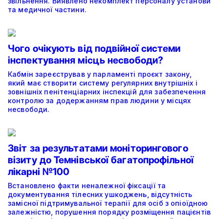
звільнення. Виявлено некомплект персоналу установи
та медичної частини.
Чого очікують від подвійної системи
інспектування місць несвободи?
Кабмін зареєстрував у парламенті проєкт закону,
який має створити систему регулярних внутрішніх і
зовнішніх пенітенціарних інспекцій для забезпечення
контролю за додержанням прав людини у місцях
несвободи.
Звіт за результатами моніторингового
візиту до Темнівської багатопрофільної
лікарні №100
Встановлено факти неналежної фіксації та
документування тілесних ушкоджень, відсутність
замісної підтримувальної терапії для осіб з опіоїдною
залежністю, порушення порядку розміщення пацієнтів