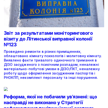
Звіт за результатами моніторингового
візиту до Літинської виправної колонії
№123
Проведено ремонти в різних приміщеннях,
облаштовано кімнату психологів і молитовну кімнату.
Виявлено факти тривалого одиночного тримання в
ДІЗО засудженого з психічним розладом, неналежні
матеріально-побутові умови в ДІЗО/ПКТ, неналежну
роботу щодо оформлення засудженим паспортів і
РНОКПП, некомплект персоналу та інші порушення.
Реформа, якої не побачили ув’язнені: що
насправді не виконано у Стратегії