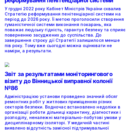
реформування пенітенціарної системи
У грудні 2022 року Кабінет Міністрів України схвалив
Стратегію реформування пенітенціарної системи на
період до 2026 року. Її метою проголосили створення
гуманістичної системи виконання покарань, яка
поважає людську гідність, гарантує безпеку та сприяє
поверненню засуджених до суспільства. До
завершення строку дії Стратегії залишилося менше
пів року. Тому вже сьогодні можна оцінювати не
наміри, а результати.
Звіт за результатами моніторингового
візиту до Вінницької виправної колонії
№86
Адміністрацією установи проведено значний обсяг
ремонтних робіт у житлових приміщеннях різних
секторів безпеки. Водночас встановлено недоліки в
організації роботи дільниці карантину, діагностики і
розподілу, неналежні матеріально-побутові умови у
дисциплінарному ізоляторі. У медичній частині
виявлено відсутність замісної підтримувальної