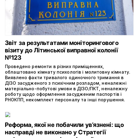
Звіт за результатами моніторингового
візиту до Літинської виправної колонії
№123
Проведено ремонти в різних приміщеннях,
облаштовано кімнату психологів і молитовну кімнату.
Виявлено факти тривалого одиночного тримання в
ДІЗО засудженого з психічним розладом, неналежні
матеріально-побутові умови в ДІЗО/ПКТ, неналежну
роботу щодо оформлення засудженим паспортів і
РНОКПП, некомплект персоналу та інші порушення.
Реформа, якої не побачили ув’язнені: що
насправді не виконано у Стратегії