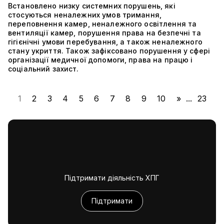
Встановлено низку системних порушень, які
стосуються неналежних умов тримання,
переповнення камер, неналежного освітлення та
вентиляції камер, порушення права на безпечні та
гігієнічні умови перебування, а також неналежного
стану укриття. Також зафіксовано порушення у сфері
організації медичної допомоги, права на працю і
соціальний захист.
1
2
3
4
5
6
7
8
9
10
»
...
23
Підтримати діяльність ХПГ
Підтримати