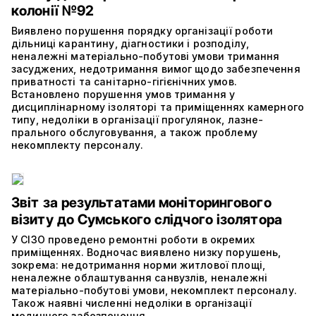
колонії №92
Виявлено порушення порядку організації роботи
дільниці карантину, діагностики і розподілу,
неналежні матеріально-побутові умови тримання
засуджених, недотримання вимог щодо забезпечення
приватності та санітарно-гігієнічних умов.
Встановлено порушення умов тримання у
дисциплінарному ізоляторі та приміщеннях камерного
типу, недоліки в організації прогулянок, лазне-
прального обслуговування, а також проблему
некомплекту персоналу.
Звіт за результатами моніторингового
візиту до Сумського слідчого ізолятора
У СІЗО проведено ремонтні роботи в окремих
приміщеннях. Водночас виявлено низку порушень,
зокрема: недотримання норми житлової площі,
неналежне облаштування санвузлів, неналежні
матеріально-побутові умови, некомплект персоналу.
Також наявні численні недоліки в організації
медичного забезпечення.