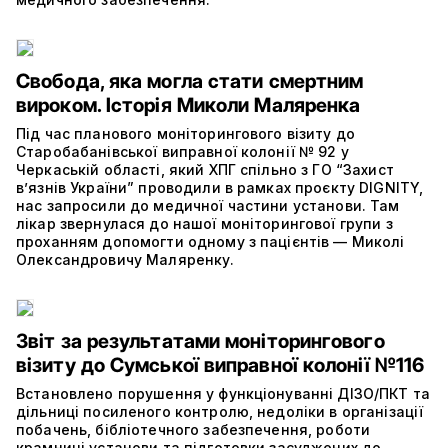
Свобода, яка могла стати смертним
вироком. Історія Миколи Маляренка
Під час планового моніторингового візиту до
Старобабанівської виправної колонії № 92 у
Черкаській області, який ХПГ спільно з ГО “Захист
в’язнів України” проводили в рамках проєкту DIGNITY,
нас запросили до медичної частини установи. Там
лікар звернулася до нашої моніторингової групи з
проханням допомогти одному з пацієнтів — Миколі
Олександровичу Маляренку.
Звіт за результатами моніторингового
візиту до Сумської виправної колонії №116
Встановлено порушення у функціонуванні ДІЗО/ПКТ та
дільниці посиленого контролю, недоліки в організації
побачень, бібліотечного забезпечення, роботи
крамниці установи та підготовки засуджених до