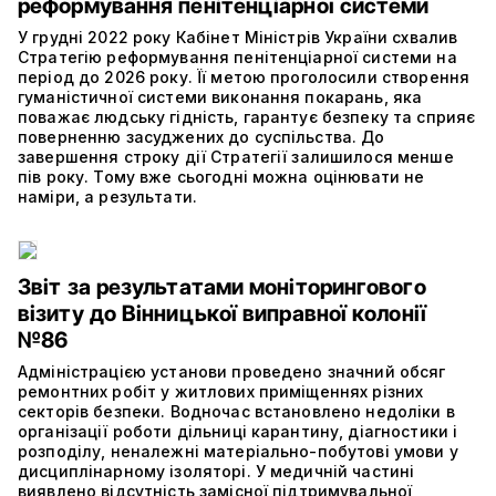
реформування пенітенціарної системи
У грудні 2022 року Кабінет Міністрів України схвалив
Стратегію реформування пенітенціарної системи на
період до 2026 року. Її метою проголосили створення
гуманістичної системи виконання покарань, яка
поважає людську гідність, гарантує безпеку та сприяє
поверненню засуджених до суспільства. До
завершення строку дії Стратегії залишилося менше
пів року. Тому вже сьогодні можна оцінювати не
наміри, а результати.
Звіт за результатами моніторингового
візиту до Вінницької виправної колонії
№86
Адміністрацією установи проведено значний обсяг
ремонтних робіт у житлових приміщеннях різних
секторів безпеки. Водночас встановлено недоліки в
організації роботи дільниці карантину, діагностики і
розподілу, неналежні матеріально-побутові умови у
дисциплінарному ізоляторі. У медичній частині
виявлено відсутність замісної підтримувальної